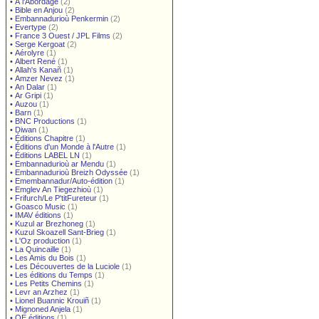
•
À l'Abordage
(2)
•
Bible en Anjou
(2)
•
Embannadurioù Penkermin
(2)
•
Evertype
(2)
•
France 3 Ouest / JPL Films
(2)
•
Serge Kergoat
(2)
•
Aérolyre
(1)
•
Albert René
(1)
•
Allah's Kanañ
(1)
•
Amzer Nevez
(1)
•
An Dalar
(1)
•
Ar Gripi
(1)
•
Auzou
(1)
•
Barn
(1)
•
BNC Productions
(1)
•
Diwan
(1)
•
Éditions Chapitre
(1)
•
Éditions d'un Monde à l'Autre
(1)
•
Éditions LABEL LN
(1)
•
Embannadurioù ar Mendu
(1)
•
Embannadurioù Breizh Odyssée
(1)
•
Emembannadur/Auto-édition
(1)
•
Emglev An Tiegezhioù
(1)
•
Frifurch/Le P'titFureteur
(1)
•
Goasco Music
(1)
•
IMAV éditions
(1)
•
Kuzul ar Brezhoneg
(1)
•
Kuzul Skoazell Sant-Brieg
(1)
•
L'Oz production
(1)
•
La Quincaille
(1)
•
Les Amis du Bois
(1)
•
Les Découvertes de la Luciole
(1)
•
Les éditions du Temps
(1)
•
Les Petits Chemins
(1)
•
Levr an Arzhez
(1)
•
Lionel Buannic Krouiñ
(1)
•
Mignoned Anjela
(1)
•
OE éditions
(1)