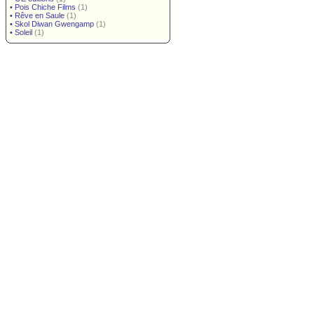
•
Pois Chiche Films
(1)
•
Rêve en Saule
(1)
•
Skol Diwan Gwengamp
(1)
•
Soleil
(1)