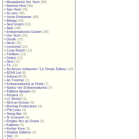
•
Mouladurioù Hor Yezh
(88)
•
Bannoù-Heol
(86)
•
Sav-Heol
(79)
•
Al Lanv
(68)
•
Yoran Embanner
(68)
•
Beluga
(55)
•
Skol Vreizh
(53)
•
Aber
(48)
•
Embannadurioù Goater
(30)
•
Hor Yezh
(25)
•
Dizale
(19)
•
Skrid
(16)
•
Lennomp
(15)
•
Coop Breizh
(13)
•
Timilenn
(13)
•
Delioù
(12)
•
Skol
(12)
•
Tir
(12)
•
An Amzer embanner / Le Temps Editeur
(10)
•
BZH5 Ltd
(8)
•
Imbourc'h
(8)
•
An Treizher
(7)
•
Embannadurioù ar Peniti
(7)
•
Nadoz-Vor Embannadurioù
(7)
•
Éditions Apogée
(6)
•
Kerjava
(6)
•
LC Breizh
(5)
•
Skol an Emsav
(5)
•
Brennig Productions
(4)
•
P'tit Louis
(4)
•
Stang Alar
(4)
•
Ar Granenn
(3)
•
Emglev Bro an Oriant
(3)
•
Kalanna
(3)
•
Kerber Kore
(3)
•
Rubéüs Editions
(3)
•
Stur
(3)