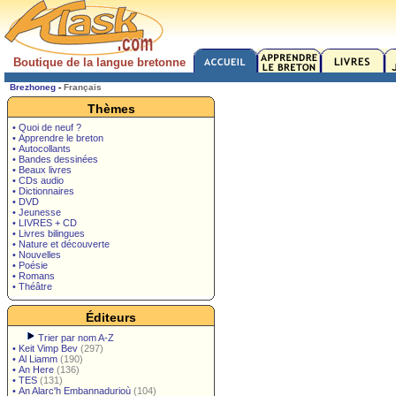
Boutique de la langue bretonne
Brezhoneg
-
Français
Thèmes
• Quoi de neuf ?
• Apprendre le breton
• Autocollants
• Bandes dessinées
• Beaux livres
• CDs audio
• Dictionnaires
• DVD
• Jeunesse
• LIVRES + CD
• Livres bilingues
• Nature et découverte
• Nouvelles
• Poésie
• Romans
• Théâtre
Éditeurs
Trier par nom A-Z
•
Keit Vimp Bev
(297)
•
Al Liamm
(190)
•
An Here
(136)
•
TES
(131)
•
An Alarc'h Embannadurioù
(104)