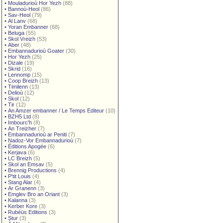
•
Mouladurioù Hor Yezh
(88)
•
Bannoù-Heol
(86)
•
Sav-Heol
(79)
•
Al Lanv
(68)
•
Yoran Embanner
(68)
•
Beluga
(55)
•
Skol Vreizh
(53)
•
Aber
(48)
•
Embannadurioù Goater
(30)
•
Hor Yezh
(25)
•
Dizale
(19)
•
Skrid
(16)
•
Lennomp
(15)
•
Coop Breizh
(13)
•
Timilenn
(13)
•
Delioù
(12)
•
Skol
(12)
•
Tir
(12)
•
An Amzer embanner / Le Temps Editeur
(10)
•
BZH5 Ltd
(8)
•
Imbourc'h
(8)
•
An Treizher
(7)
•
Embannadurioù ar Peniti
(7)
•
Nadoz-Vor Embannadurioù
(7)
•
Éditions Apogée
(6)
•
Kerjava
(6)
•
LC Breizh
(5)
•
Skol an Emsav
(5)
•
Brennig Productions
(4)
•
P'tit Louis
(4)
•
Stang Alar
(4)
•
Ar Granenn
(3)
•
Emglev Bro an Oriant
(3)
•
Kalanna
(3)
•
Kerber Kore
(3)
•
Rubéüs Editions
(3)
•
Stur
(3)