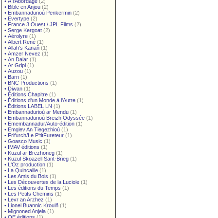
•
À l'Abordage
(2)
•
Bible en Anjou
(2)
•
Embannadurioù Penkermin
(2)
•
Evertype
(2)
•
France 3 Ouest / JPL Films
(2)
•
Serge Kergoat
(2)
•
Aérolyre
(1)
•
Albert René
(1)
•
Allah's Kanañ
(1)
•
Amzer Nevez
(1)
•
An Dalar
(1)
•
Ar Gripi
(1)
•
Auzou
(1)
•
Barn
(1)
•
BNC Productions
(1)
•
Diwan
(1)
•
Éditions Chapitre
(1)
•
Éditions d'un Monde à l'Autre
(1)
•
Éditions LABEL LN
(1)
•
Embannadurioù ar Mendu
(1)
•
Embannadurioù Breizh Odyssée
(1)
•
Emembannadur/Auto-édition
(1)
•
Emglev An Tiegezhioù
(1)
•
Frifurch/Le P'titFureteur
(1)
•
Goasco Music
(1)
•
IMAV éditions
(1)
•
Kuzul ar Brezhoneg
(1)
•
Kuzul Skoazell Sant-Brieg
(1)
•
L'Oz production
(1)
•
La Quincaille
(1)
•
Les Amis du Bois
(1)
•
Les Découvertes de la Luciole
(1)
•
Les éditions du Temps
(1)
•
Les Petits Chemins
(1)
•
Levr an Arzhez
(1)
•
Lionel Buannic Krouiñ
(1)
•
Mignoned Anjela
(1)
•
OE éditions
(1)