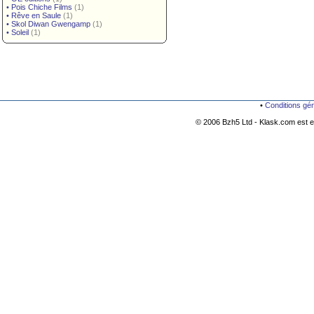
•
Pois Chiche Films
(1)
•
Rêve en Saule
(1)
•
Skol Diwan Gwengamp
(1)
•
Soleil
(1)
•
Conditions gé
© 2006 Bzh5 Ltd - Klask.com est es