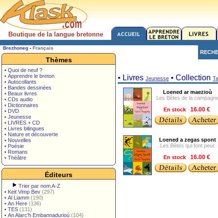
Boutique de la langue bretonne
Brezhoneg
-
Français
RECH
Thèmes
• Quoi de neuf ?
• Apprendre le breton
• Livres
• Collection
Jeunesse
Ta
• Autocollants
• Bandes dessinées
Loened ar maezioù
• Beaux livres
Les Bêtes de la campagn
• CDs audio
• Dictionnaires
En stock
16.00 €
• DVD
• Jeunesse
• LIVRES + CD
• Livres bilingues
• Nature et découverte
Loened a zegas spont
• Nouvelles
Les Bêtes qui font peur.
• Poésie
• Romans
En stock
16.00 €
• Théâtre
Éditeurs
Trier par nom A-Z
•
Keit Vimp Bev
(297)
•
Al Liamm
(190)
•
An Here
(136)
•
TES
(131)
•
An Alarc'h Embannadurioù
(104)