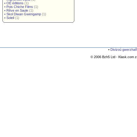
•
OE éditions
(1)
•
Pois Chiche Films
(1)
•
Rêve en Saule
(1)
•
Skol Diwan Gwengamp
(1)
•
Soleil
(1)
•
Divizoù gwerzhañ
© 2006 Bzh5 Ltd - Klask.com zo