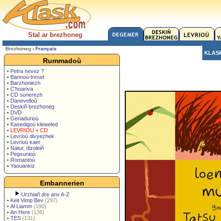
Stal ar brezhoneg
Brezhoneg
-
Français
KLAS
Rummadoù
• Petra nevez ?
• Bannoù-treset
• Barzhoniezh
• C'hoariva
• CD sonerezh
• Danevelloù
• Deskiñ brezhoneg
• DVD
• Geriadurioù
• Kasedigoù kleweled
•
LEVRIOU + CD
• Levrioù divyezhek
• Levrioù kaer
• Natur, dizoleiñ
• Pegsunioù
• Romantoù
• Yaouankiz
Embannerien
Urzhiañ dre anv A-Z
•
Keit Vimp Bev
(297)
•
Al Liamm
(190)
•
An Here
(136)
•
TES
(131)