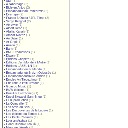
•
Stur
(3)
•
À l'Abordage
(2)
•
Bible en Anjou
(2)
•
Embannadurioù Penkermin
(2)
•
Evertype
(2)
•
France 3 Ouest / JPL Films
(2)
•
Serge Kergoat
(2)
•
Aérolyre
(1)
•
Albert René
(1)
•
Allah's Kanañ
(1)
•
Amzer Nevez
(1)
•
An Dalar
(1)
•
Ar Gripi
(1)
•
Auzou
(1)
•
Barn
(1)
•
BNC Productions
(1)
•
Diwan
(1)
•
Éditions Chapitre
(1)
•
Éditions d'un Monde à l'Autre
(1)
•
Éditions LABEL LN
(1)
•
Embannadurioù ar Mendu
(1)
•
Embannadurioù Breizh Odyssée
(1)
•
Emembannadur/Auto-édition
(1)
•
Emglev An Tiegezhioù
(1)
•
Frifurch/Le P'titFureteur
(1)
•
Goasco Music
(1)
•
IMAV éditions
(1)
•
Kuzul ar Brezhoneg
(1)
•
Kuzul Skoazell Sant-Brieg
(1)
•
L'Oz production
(1)
•
La Quincaille
(1)
•
Les Amis du Bois
(1)
•
Les Découvertes de la Luciole
(1)
•
Les éditions du Temps
(1)
•
Les Petits Chemins
(1)
•
Levr an Arzhez
(1)
•
Lionel Buannic Krouiñ
(1)
•
Mignoned Anjela
(1)