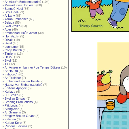
•
An Alarc'h Embannadurioù
(104)
•
Mouladurioù Hor Yezh
(88)
•
Bannoù-Heol
(86)
•
Sav-Heol
(79)
•
Al Lanv
(68)
•
Yoran Embanner
(68)
•
Beluga
(55)
•
Skol Vreizh
(53)
•
Aber
(48)
•
Embannadurioù Goater
(30)
•
Hor Yezh
(25)
•
Dizale
(19)
•
Skrid
(16)
•
Lennomp
(15)
•
Coop Breizh
(13)
•
Timilenn
(13)
•
Delioù
(12)
•
Skol
(12)
•
Tir
(12)
•
An Amzer embanner / Le Temps Editeur
(10)
•
BZH5 Ltd
(8)
•
Imbourc'h
(8)
•
An Treizher
(7)
•
Embannadurioù ar Peniti
(7)
•
Nadoz-Vor Embannadurioù
(7)
•
Éditions Apogée
(6)
•
Kerjava
(6)
•
LC Breizh
(5)
•
Skol an Emsav
(5)
•
Brennig Productions
(4)
•
P'tit Louis
(4)
•
Stang Alar
(4)
•
Ar Granenn
(3)
•
Emglev Bro an Oriant
(3)
•
Kalanna
(3)
•
Kerber Kore
(3)
•
Rubéüs Editions
(3)