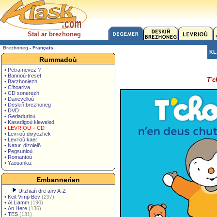
Stal ar brezhoneg
Brezhoneg
-
Français
KL
Rummadoù
• Petra nevez ?
• Bannoù-treset
T'c
• Barzhoniezh
• C'hoariva
• CD sonerezh
• Danevelloù
• Deskiñ brezhoneg
• DVD
• Geriadurioù
• Kasedigoù kleweled
•
LEVRIOU + CD
• Levrioù divyezhek
• Levrioù kaer
• Natur, dizoleiñ
• Pegsunioù
• Romantoù
• Yaouankiz
Embannerien
Urzhiañ dre anv A-Z
•
Keit Vimp Bev
(297)
•
Al Liamm
(190)
•
An Here
(136)
•
TES
(131)