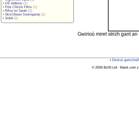
•
OE éditions
(1)
•
Pois Chiche Films
(1)
•
Rêve en Saule
(1)
•
Skol Diwan Gwengamp
(1)
•
Soleil
(1)
Gwirioù miret strizh gant a
•
Divizoù gwerzhañ
© 2006 Bzh5 Ltd - Klask.com zo