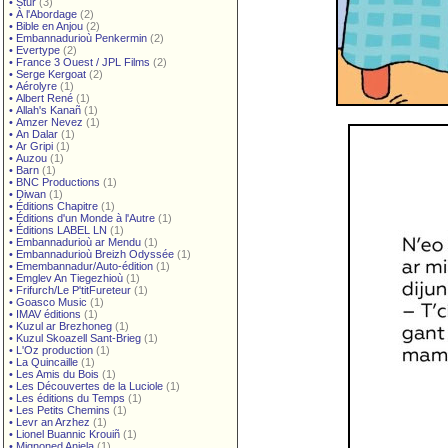
•
Stur
(3)
•
À l'Abordage
(2)
•
Bible en Anjou
(2)
•
Embannadurioù Penkermin
(2)
•
Evertype
(2)
•
France 3 Ouest / JPL Films
(2)
•
Serge Kergoat
(2)
•
Aérolyre
(1)
•
Albert René
(1)
•
Allah's Kanañ
(1)
•
Amzer Nevez
(1)
•
An Dalar
(1)
•
Ar Gripi
(1)
•
Auzou
(1)
•
Barn
(1)
•
BNC Productions
(1)
•
Diwan
(1)
•
Éditions Chapitre
(1)
•
Éditions d'un Monde à l'Autre
(1)
•
Éditions LABEL LN
(1)
•
Embannadurioù ar Mendu
(1)
•
Embannadurioù Breizh Odyssée
(1)
•
Emembannadur/Auto-édition
(1)
•
Emglev An Tiegezhioù
(1)
•
Frifurch/Le P'titFureteur
(1)
•
Goasco Music
(1)
•
IMAV éditions
(1)
•
Kuzul ar Brezhoneg
(1)
•
Kuzul Skoazell Sant-Brieg
(1)
•
L'Oz production
(1)
•
La Quincaille
(1)
•
Les Amis du Bois
(1)
•
Les Découvertes de la Luciole
(1)
•
Les éditions du Temps
(1)
•
Les Petits Chemins
(1)
•
Levr an Arzhez
(1)
•
Lionel Buannic Krouiñ
(1)
•
Mignoned Anjela
(1)