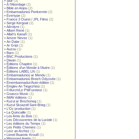
•
Stur
(3)
•
À l'Abordage
(2)
•
Bible en Anjou
(2)
•
Embannadurioù Penkermin
(2)
•
Evertype
(2)
•
France 3 Ouest / JPL Films
(2)
•
Serge Kergoat
(2)
•
Aérolyre
(1)
•
Albert René
(1)
•
Allah's Kanañ
(1)
•
Amzer Nevez
(1)
•
An Dalar
(1)
•
Ar Gripi
(1)
•
Auzou
(1)
•
Barn
(1)
•
BNC Productions
(1)
•
Diwan
(1)
•
Éditions Chapitre
(1)
•
Éditions d'un Monde à l'Autre
(1)
•
Éditions LABEL LN
(1)
•
Embannadurioù ar Mendu
(1)
•
Embannadurioù Breizh Odyssée
(1)
•
Emembannadur/Auto-édition
(1)
•
Emglev An Tiegezhioù
(1)
•
Frifurch/Le P'titFureteur
(1)
•
Goasco Music
(1)
•
IMAV éditions
(1)
•
Kuzul ar Brezhoneg
(1)
•
Kuzul Skoazell Sant-Brieg
(1)
•
L'Oz production
(1)
•
La Quincaille
(1)
•
Les Amis du Bois
(1)
•
Les Découvertes de la Luciole
(1)
•
Les éditions du Temps
(1)
•
Les Petits Chemins
(1)
•
Levr an Arzhez
(1)
•
Lionel Buannic Krouiñ
(1)
•
Mignoned Anjela
(1)