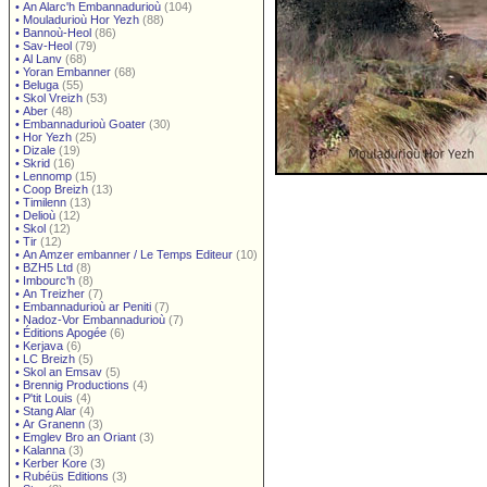
•
An Alarc'h Embannadurioù
(104)
•
Mouladurioù Hor Yezh
(88)
•
Bannoù-Heol
(86)
•
Sav-Heol
(79)
•
Al Lanv
(68)
•
Yoran Embanner
(68)
•
Beluga
(55)
•
Skol Vreizh
(53)
•
Aber
(48)
•
Embannadurioù Goater
(30)
•
Hor Yezh
(25)
•
Dizale
(19)
•
Skrid
(16)
•
Lennomp
(15)
•
Coop Breizh
(13)
•
Timilenn
(13)
•
Delioù
(12)
•
Skol
(12)
•
Tir
(12)
•
An Amzer embanner / Le Temps Editeur
(10)
•
BZH5 Ltd
(8)
•
Imbourc'h
(8)
•
An Treizher
(7)
•
Embannadurioù ar Peniti
(7)
•
Nadoz-Vor Embannadurioù
(7)
•
Éditions Apogée
(6)
•
Kerjava
(6)
•
LC Breizh
(5)
•
Skol an Emsav
(5)
•
Brennig Productions
(4)
•
P'tit Louis
(4)
•
Stang Alar
(4)
•
Ar Granenn
(3)
•
Emglev Bro an Oriant
(3)
•
Kalanna
(3)
•
Kerber Kore
(3)
•
Rubéüs Editions
(3)