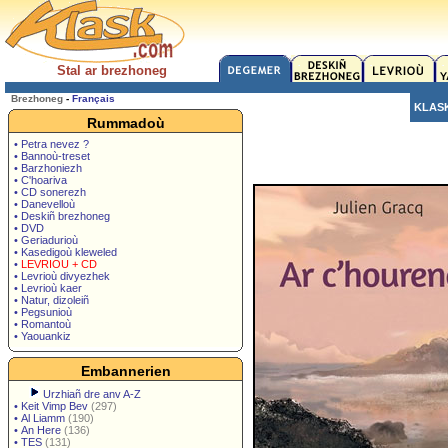
Stal ar brezhoneg
Brezhoneg
-
Français
KLAS
Rummadoù
• Petra nevez ?
• Bannoù-treset
• Barzhoniezh
• C'hoariva
• CD sonerezh
• Danevelloù
• Deskiñ brezhoneg
• DVD
• Geriadurioù
• Kasedigoù kleweled
•
LEVRIOU + CD
• Levrioù divyezhek
• Levrioù kaer
• Natur, dizoleiñ
• Pegsunioù
• Romantoù
• Yaouankiz
Embannerien
Urzhiañ dre anv A-Z
•
Keit Vimp Bev
(297)
•
Al Liamm
(190)
•
An Here
(136)
•
TES
(131)