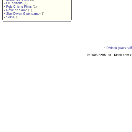
•
OE éditions
(1)
•
Pois Chiche Films
(1)
•
Rêve en Saule
(1)
•
Skol Diwan Gwengamp
(1)
•
Soleil
(1)
•
Divizoù gwerzhañ
© 2006 Bzh5 Ltd - Klask.com zo