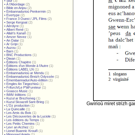
•
Stur
(3)
•
À l'Abordage
(2)
•
Bible en Anjou
(2)
•
Embannadurioù Penkermin
(2)
•
Evertype
(2)
•
France 3 Ouest / JPL Films
(2)
•
Serge Kergoat
(2)
•
Aérolyre
(1)
•
Albert René
(1)
•
Allah's Kanañ
(1)
•
Amzer Nevez
(1)
•
An Dalar
(1)
•
Ar Gripi
(1)
•
Auzou
(1)
•
Barn
(1)
•
BNC Productions
(1)
•
Diwan
(1)
•
Éditions Chapitre
(1)
•
Éditions d'un Monde à l'Autre
(1)
•
Éditions LABEL LN
(1)
•
Embannadurioù ar Mendu
(1)
•
Embannadurioù Breizh Odyssée
(1)
•
Emembannadur/Auto-édition
(1)
•
Emglev An Tiegezhioù
(1)
•
Frifurch/Le P'titFureteur
(1)
•
Goasco Music
(1)
•
IMAV éditions
(1)
•
Kuzul ar Brezhoneg
(1)
•
Kuzul Skoazell Sant-Brieg
(1)
Gwirioù miret strizh g
•
L'Oz production
(1)
•
La Quincaille
(1)
•
Les Amis du Bois
(1)
•
Les Découvertes de la Luciole
(1)
•
Les éditions du Temps
(1)
•
Les Petits Chemins
(1)
•
Levr an Arzhez
(1)
•
Lionel Buannic Krouiñ
(1)
•
Mignoned Anjela
(1)