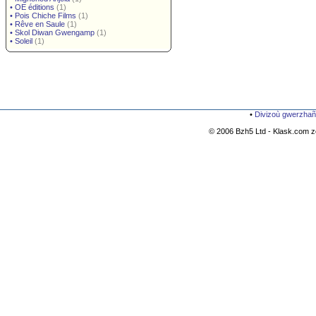
•
OE éditions
(1)
•
Pois Chiche Films
(1)
•
Rêve en Saule
(1)
•
Skol Diwan Gwengamp
(1)
•
Soleil
(1)
•
Divizoù gwerzhañ
© 2006 Bzh5 Ltd - Klask.com zo