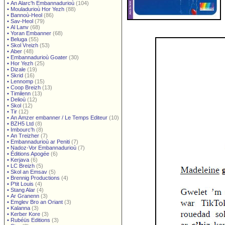
•
An Alarc'h Embannadurioù
(104)
•
Mouladurioù Hor Yezh
(88)
•
Bannoù-Heol
(86)
•
Sav-Heol
(79)
•
Al Lanv
(68)
•
Yoran Embanner
(68)
•
Beluga
(55)
•
Skol Vreizh
(53)
•
Aber
(48)
•
Embannadurioù Goater
(30)
•
Hor Yezh
(25)
•
Dizale
(19)
•
Skrid
(16)
•
Lennomp
(15)
•
Coop Breizh
(13)
•
Timilenn
(13)
•
Delioù
(12)
•
Skol
(12)
•
Tir
(12)
•
An Amzer embanner / Le Temps Editeur
(10)
•
BZH5 Ltd
(8)
•
Imbourc'h
(8)
•
An Treizher
(7)
•
Embannadurioù ar Peniti
(7)
•
Nadoz-Vor Embannadurioù
(7)
•
Éditions Apogée
(6)
•
Kerjava
(6)
•
LC Breizh
(5)
•
Skol an Emsav
(5)
•
Brennig Productions
(4)
•
P'tit Louis
(4)
•
Stang Alar
(4)
•
Ar Granenn
(3)
•
Emglev Bro an Oriant
(3)
•
Kalanna
(3)
•
Kerber Kore
(3)
•
Rubéüs Editions
(3)