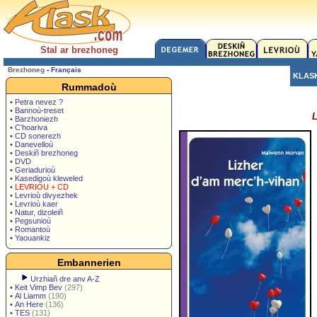
Stal ar brezhoneg
Brezhoneg
-
Français
KLAS
Rummadoù
• Petra nevez ?
• Bannoù-treset
L
• Barzhoniezh
• C'hoariva
• CD sonerezh
• Danevelloù
• Deskiñ brezhoneg
• DVD
• Geriadurioù
• Kasedigoù kleweled
•
LEVRIOU + CD
• Levrioù divyezhek
• Levrioù kaer
• Natur, dizoleiñ
• Pegsunioù
• Romantoù
• Yaouankiz
Embannerien
Urzhiañ dre anv A-Z
•
Keit Vimp Bev
(297)
•
Al Liamm
(190)
•
An Here
(136)
•
TES
(131)