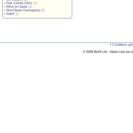
•
Pois Chiche Films
(1)
•
Rêve en Saule
(1)
•
Skol Diwan Gwengamp
(1)
•
Soleil
(1)
•
Conditions gé
© 2006 Bzh5 Ltd - Klask.com est es