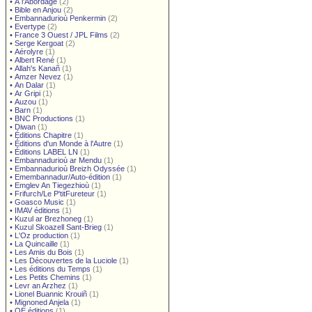
•
À l'Abordage
(2)
•
Bible en Anjou
(2)
•
Embannadurioù Penkermin
(2)
•
Evertype
(2)
•
France 3 Ouest / JPL Films
(2)
•
Serge Kergoat
(2)
•
Aérolyre
(1)
•
Albert René
(1)
•
Allah's Kanañ
(1)
•
Amzer Nevez
(1)
•
An Dalar
(1)
•
Ar Gripi
(1)
•
Auzou
(1)
•
Barn
(1)
•
BNC Productions
(1)
•
Diwan
(1)
•
Éditions Chapitre
(1)
•
Éditions d'un Monde à l'Autre
(1)
•
Éditions LABEL LN
(1)
•
Embannadurioù ar Mendu
(1)
•
Embannadurioù Breizh Odyssée
(1)
•
Emembannadur/Auto-édition
(1)
•
Emglev An Tiegezhioù
(1)
•
Frifurch/Le P'titFureteur
(1)
•
Goasco Music
(1)
•
IMAV éditions
(1)
•
Kuzul ar Brezhoneg
(1)
•
Kuzul Skoazell Sant-Brieg
(1)
•
L'Oz production
(1)
•
La Quincaille
(1)
•
Les Amis du Bois
(1)
•
Les Découvertes de la Luciole
(1)
•
Les éditions du Temps
(1)
•
Les Petits Chemins
(1)
•
Levr an Arzhez
(1)
•
Lionel Buannic Krouiñ
(1)
•
Mignoned Anjela
(1)
•
OE éditions
(1)