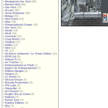
•
Mouladurioù Hor Yezh
(88)
•
Bannoù-Heol
(86)
•
Sav-Heol
(79)
•
Al Lanv
(68)
•
Yoran Embanner
(68)
•
Beluga
(55)
•
Skol Vreizh
(53)
•
Aber
(48)
•
Embannadurioù Goater
(30)
•
Hor Yezh
(25)
•
Dizale
(19)
•
Skrid
(16)
•
Lennomp
(15)
•
Coop Breizh
(13)
•
Timilenn
(13)
•
Delioù
(12)
•
Skol
(12)
•
Tir
(12)
•
An Amzer embanner / Le Temps Editeur
(10)
•
BZH5 Ltd
(8)
•
Imbourc'h
(8)
•
An Treizher
(7)
•
Embannadurioù ar Peniti
(7)
•
Nadoz-Vor Embannadurioù
(7)
•
Éditions Apogée
(6)
•
Kerjava
(6)
•
LC Breizh
(5)
•
Skol an Emsav
(5)
•
Brennig Productions
(4)
•
P'tit Louis
(4)
•
Stang Alar
(4)
•
Ar Granenn
(3)
•
Emglev Bro an Oriant
(3)
•
Kalanna
(3)
•
Kerber Kore
(3)
•
Rubéüs Editions
(3)
•
Stur
(3)