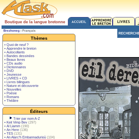
Boutique de la langue bretonne
Brezhoneg
-
Français
RECHERCH
Thèmes
• Quoi de neuf ?
• Apprendre le breton
• Autocollants
• Bandes dessinées
• Beaux livres
• CDs audio
• Dictionnaires
• DVD
• Jeunesse
• LIVRES + CD
• Livres bilingues
• Nature et découverte
• Nouvelles
• Poésie
• Romans
• Théâtre
Éditeurs
Trier par nom A-Z
•
Keit Vimp Bev
(297)
•
Al Liamm
(190)
•
An Here
(136)
•
TES
(131)
•
An Alarc'h Embannadurioù
(104)