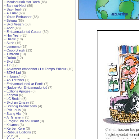
•
Mouladurioù Hor Yezh
(88)
•
Bannoù-Heol
(86)
•
Sav-Heol
(79)
•
Al Lanv
(68)
•
Yoran Embanner
(68)
•
Beluga
(55)
•
Skol Vreizh
(53)
•
Aber
(48)
•
Embannadurioù Goater
(30)
•
Hor Yezh
(25)
•
Dizale
(19)
•
Skrid
(16)
•
Lennomp
(15)
•
Coop Breizh
(13)
•
Timilenn
(13)
•
Delioù
(12)
•
Skol
(12)
•
Tir
(12)
•
An Amzer embanner / Le Temps Editeur
(10)
•
BZH5 Ltd
(8)
•
Imbourc'h
(8)
•
An Treizher
(7)
•
Embannadurioù ar Peniti
(7)
•
Nadoz-Vor Embannadurioù
(7)
•
Éditions Apogée
(6)
•
Kerjava
(6)
•
LC Breizh
(5)
•
Skol an Emsav
(5)
•
Brennig Productions
(4)
•
P'tit Louis
(4)
•
Stang Alar
(4)
•
Ar Granenn
(3)
•
Emglev Bro an Oriant
(3)
•
Kalanna
(3)
•
Kerber Kore
(3)
•
Rubéüs Editions
(3)
•
Stur
(3)