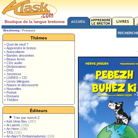
Boutique de la langue bretonne
Brezhoneg
-
Français
RECHERCH
Thèmes
• Quoi de neuf ?
• Apprendre le breton
• Autocollants
• Bandes dessinées
• Beaux livres
• CDs audio
• Dictionnaires
• DVD
• Jeunesse
• LIVRES + CD
• Livres bilingues
• Nature et découverte
• Nouvelles
• Poésie
• Romans
• Théâtre
Éditeurs
Trier par nom A-Z
•
Keit Vimp Bev
(297)
•
Al Liamm
(190)
•
An Here
(136)
•
TES
(131)
•
An Alarc'h Embannadurioù
(104)