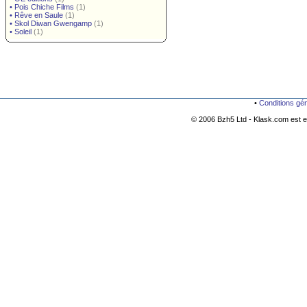
•
Pois Chiche Films
(1)
•
Rêve en Saule
(1)
•
Skol Diwan Gwengamp
(1)
•
Soleil
(1)
•
Conditions gé
© 2006 Bzh5 Ltd - Klask.com est es