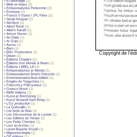
•
À l'Abordage
(2)
•
Bible en Anjou
(2)
•
Embannadurioù Penkermin
(2)
•
Evertype
(2)
•
France 3 Ouest / JPL Films
(2)
•
Serge Kergoat
(2)
•
Aérolyre
(1)
•
Albert René
(1)
•
Allah's Kanañ
(1)
•
Amzer Nevez
(1)
•
An Dalar
(1)
•
Ar Gripi
(1)
•
Auzou
(1)
•
Barn
(1)
•
BNC Productions
(1)
Copyright de l'édi
•
Diwan
(1)
•
Éditions Chapitre
(1)
•
Éditions d'un Monde à l'Autre
(1)
•
Éditions LABEL LN
(1)
•
Embannadurioù ar Mendu
(1)
•
Embannadurioù Breizh Odyssée
(1)
•
Emembannadur/Auto-édition
(1)
•
Emglev An Tiegezhioù
(1)
•
Frifurch/Le P'titFureteur
(1)
•
Goasco Music
(1)
•
IMAV éditions
(1)
•
Kuzul ar Brezhoneg
(1)
•
Kuzul Skoazell Sant-Brieg
(1)
•
L'Oz production
(1)
•
La Quincaille
(1)
•
Les Amis du Bois
(1)
•
Les Découvertes de la Luciole
(1)
•
Les éditions du Temps
(1)
•
Les Petits Chemins
(1)
•
Levr an Arzhez
(1)
•
Lionel Buannic Krouiñ
(1)
•
Mignoned Anjela
(1)
•
OE éditions
(1)