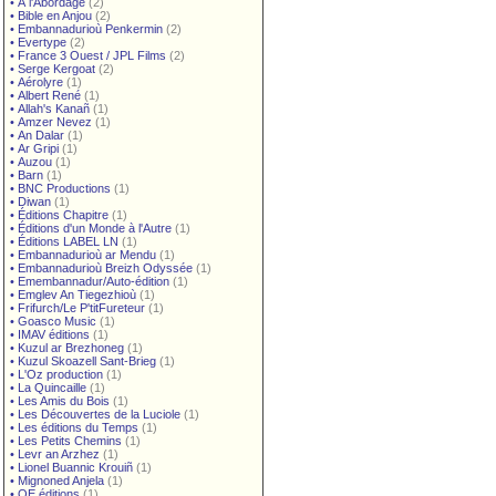
•
À l'Abordage
(2)
•
Bible en Anjou
(2)
•
Embannadurioù Penkermin
(2)
•
Evertype
(2)
•
France 3 Ouest / JPL Films
(2)
•
Serge Kergoat
(2)
•
Aérolyre
(1)
•
Albert René
(1)
•
Allah's Kanañ
(1)
•
Amzer Nevez
(1)
•
An Dalar
(1)
•
Ar Gripi
(1)
•
Auzou
(1)
•
Barn
(1)
•
BNC Productions
(1)
•
Diwan
(1)
•
Éditions Chapitre
(1)
•
Éditions d'un Monde à l'Autre
(1)
•
Éditions LABEL LN
(1)
•
Embannadurioù ar Mendu
(1)
•
Embannadurioù Breizh Odyssée
(1)
•
Emembannadur/Auto-édition
(1)
•
Emglev An Tiegezhioù
(1)
•
Frifurch/Le P'titFureteur
(1)
•
Goasco Music
(1)
•
IMAV éditions
(1)
•
Kuzul ar Brezhoneg
(1)
•
Kuzul Skoazell Sant-Brieg
(1)
•
L'Oz production
(1)
•
La Quincaille
(1)
•
Les Amis du Bois
(1)
•
Les Découvertes de la Luciole
(1)
•
Les éditions du Temps
(1)
•
Les Petits Chemins
(1)
•
Levr an Arzhez
(1)
•
Lionel Buannic Krouiñ
(1)
•
Mignoned Anjela
(1)
•
OE éditions
(1)