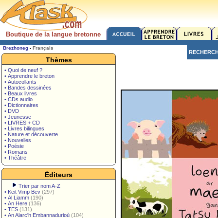
Boutique de la langue bretonne
Brezhoneg
-
Français
RECHERC
Thèmes
• Quoi de neuf ?
• Apprendre le breton
• Autocollants
• Bandes dessinées
• Beaux livres
• CDs audio
• Dictionnaires
• DVD
• Jeunesse
• LIVRES + CD
• Livres bilingues
• Nature et découverte
• Nouvelles
• Poésie
• Romans
• Théâtre
Éditeurs
Trier par nom A-Z
•
Keit Vimp Bev
(297)
•
Al Liamm
(190)
•
An Here
(136)
•
TES
(131)
•
An Alarc'h Embannadurioù
(104)