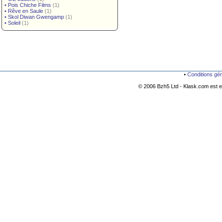
•
Pois Chiche Films
(1)
•
Rêve en Saule
(1)
•
Skol Diwan Gwengamp
(1)
•
Soleil
(1)
•
Conditions gé
© 2006 Bzh5 Ltd - Klask.com est es