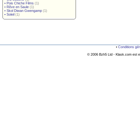
•
Pois Chiche Films
(1)
•
Rêve en Saule
(1)
•
Skol Diwan Gwengamp
(1)
•
Soleil
(1)
•
Conditions gé
© 2006 Bzh5 Ltd - Klask.com est es