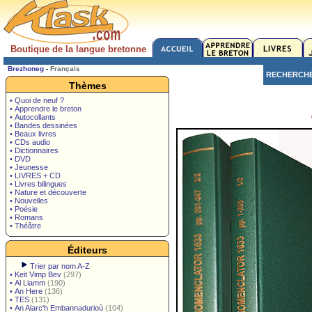
Boutique de la langue bretonne
Brezhoneg
-
Français
RECHERCH
Thèmes
• Quoi de neuf ?
• Apprendre le breton
• Autocollants
• Bandes dessinées
• Beaux livres
• CDs audio
• Dictionnaires
• DVD
• Jeunesse
• LIVRES + CD
• Livres bilingues
• Nature et découverte
• Nouvelles
• Poésie
• Romans
• Théâtre
Éditeurs
Trier par nom A-Z
•
Keit Vimp Bev
(297)
•
Al Liamm
(190)
•
An Here
(136)
•
TES
(131)
•
An Alarc'h Embannadurioù
(104)