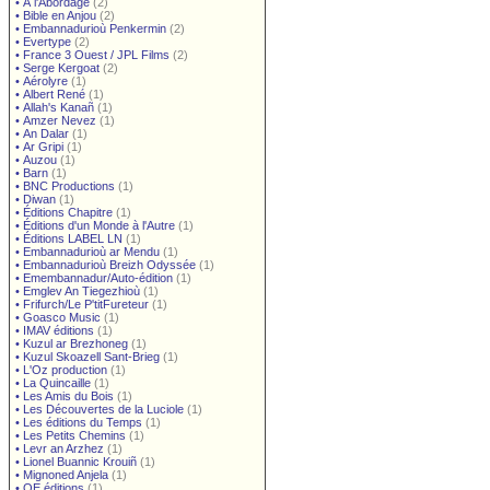
•
À l'Abordage
(2)
•
Bible en Anjou
(2)
•
Embannadurioù Penkermin
(2)
•
Evertype
(2)
•
France 3 Ouest / JPL Films
(2)
•
Serge Kergoat
(2)
•
Aérolyre
(1)
•
Albert René
(1)
•
Allah's Kanañ
(1)
•
Amzer Nevez
(1)
•
An Dalar
(1)
•
Ar Gripi
(1)
•
Auzou
(1)
•
Barn
(1)
•
BNC Productions
(1)
•
Diwan
(1)
•
Éditions Chapitre
(1)
•
Éditions d'un Monde à l'Autre
(1)
•
Éditions LABEL LN
(1)
•
Embannadurioù ar Mendu
(1)
•
Embannadurioù Breizh Odyssée
(1)
•
Emembannadur/Auto-édition
(1)
•
Emglev An Tiegezhioù
(1)
•
Frifurch/Le P'titFureteur
(1)
•
Goasco Music
(1)
•
IMAV éditions
(1)
•
Kuzul ar Brezhoneg
(1)
•
Kuzul Skoazell Sant-Brieg
(1)
•
L'Oz production
(1)
•
La Quincaille
(1)
•
Les Amis du Bois
(1)
•
Les Découvertes de la Luciole
(1)
•
Les éditions du Temps
(1)
•
Les Petits Chemins
(1)
•
Levr an Arzhez
(1)
•
Lionel Buannic Krouiñ
(1)
•
Mignoned Anjela
(1)
•
OE éditions
(1)