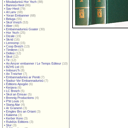
•
Mouladurioù Hor Yezh
(88)
•
Bannoù-Heol
(86)
•
Sav-Heol
(79)
•
Al Lanv
(68)
•
Yoran Embanner
(68)
•
Beluga
(55)
•
Skol Vreizh
(53)
•
Aber
(48)
•
Embannadurioù Goater
(30)
•
Hor Yezh
(25)
•
Dizale
(19)
•
Skrid
(16)
•
Lennomp
(15)
•
Coop Breizh
(13)
•
Timilenn
(13)
•
Delioù
(12)
•
Skol
(12)
•
Tir
(12)
•
An Amzer embanner / Le Temps Editeur
(10)
•
BZH5 Ltd
(8)
•
Imbourc'h
(8)
•
An Treizher
(7)
•
Embannadurioù ar Peniti
(7)
•
Nadoz-Vor Embannadurioù
(7)
•
Éditions Apogée
(6)
•
Kerjava
(6)
•
LC Breizh
(5)
•
Skol an Emsav
(5)
•
Brennig Productions
(4)
•
P'tit Louis
(4)
•
Stang Alar
(4)
•
Ar Granenn
(3)
•
Emglev Bro an Oriant
(3)
•
Kalanna
(3)
•
Kerber Kore
(3)
•
Rubéüs Editions
(3)
•
Stur
(3)