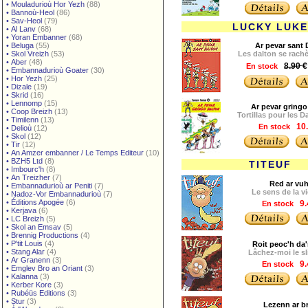
•
Mouladurioù Hor Yezh
(88)
•
Bannoù-Heol
(86)
•
Sav-Heol
(79)
LUCKY LUKE
•
Al Lanv
(68)
•
Yoran Embanner
(68)
•
Beluga
(55)
Ar pevar sant 
•
Skol Vreizh
(53)
Les dalton se rachè
•
Aber
(48)
8.90 €
En stock
•
Embannadurioù Goater
(30)
•
Hor Yezh
(25)
•
Dizale
(19)
•
Skrid
(16)
•
Lennomp
(15)
Ar pevar gringo
•
Coop Breizh
(13)
Tortillas pour les D
•
Timilenn
(13)
En stock
10.
•
Delioù
(12)
•
Skol
(12)
•
Tir
(12)
•
An Amzer embanner / Le Temps Editeur
(10)
•
BZH5 Ltd
(8)
TITEUF
•
Imbourc'h
(8)
•
An Treizher
(7)
Red ar vu
•
Embannadurioù ar Peniti
(7)
Le sens de la vi
•
Nadoz-Vor Embannadurioù
(7)
•
Éditions Apogée
(6)
En stock
9.
•
Kerjava
(6)
•
LC Breizh
(5)
•
Skol an Emsav
(5)
•
Brennig Productions
(4)
•
P'tit Louis
(4)
Roit peoc'h da'
•
Stang Alar
(4)
Lâchez-moi le sli
•
Ar Granenn
(3)
En stock
9.
•
Emglev Bro an Oriant
(3)
•
Kalanna
(3)
•
Kerber Kore
(3)
•
Rubéüs Editions
(3)
•
Stur
(3)
Lezenn ar br