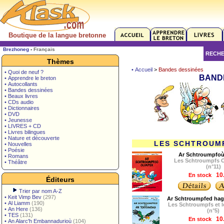
Boutique de la langue bretonne
Brezhoneg
-
Français
RECH
Thèmes
• Accueil
>
Bandes dessinées
• Quoi de neuf ?
BAND
• Apprendre le breton
• Autocollants
• Bandes dessinées
• Beaux livres
• CDs audio
• Dictionnaires
• DVD
• Jeunesse
• LIVRES + CD
• Livres bilingues
• Nature et découverte
LES SCHTROUM
• Nouvelles
• Poésie
Ar Schtroumpfoù
• Romans
Les Schtroumpfs 
• Théâtre
(n°11)
En stock
10
Éditeurs
Trier par nom A-Z
•
Keit Vimp Bev
(297)
Ar Schtroumpfed hag
•
Al Liamm
(190)
Les Schtroumpfs et 
•
An Here
(136)
(n°5)
•
TES
(131)
En stock
10
•
An Alarc'h Embannadurioù
(104)