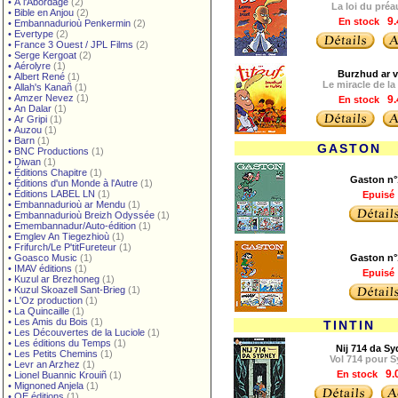
•
À l'Abordage
(2)
La loi du préa
•
Bible en Anjou
(2)
En stock
9.
•
Embannadurioù Penkermin
(2)
•
Evertype
(2)
•
France 3 Ouest / JPL Films
(2)
•
Serge Kergoat
(2)
•
Aérolyre
(1)
Burzhud ar 
•
Albert René
(1)
Le miracle de la 
•
Allah's Kanañ
(1)
•
Amzer Nevez
(1)
En stock
9.
•
An Dalar
(1)
•
Ar Gripi
(1)
•
Auzou
(1)
•
Barn
(1)
GASTON
•
BNC Productions
(1)
•
Diwan
(1)
•
Éditions Chapitre
(1)
Gaston n°
•
Éditions d'un Monde à l'Autre
(1)
•
Éditions LABEL LN
(1)
Epuisé
•
Embannadurioù ar Mendu
(1)
•
Embannadurioù Breizh Odyssée
(1)
•
Emembannadur/Auto-édition
(1)
•
Emglev An Tiegezhioù
(1)
•
Frifurch/Le P'titFureteur
(1)
•
Goasco Music
(1)
Gaston n°
•
IMAV éditions
(1)
Epuisé
•
Kuzul ar Brezhoneg
(1)
•
Kuzul Skoazell Sant-Brieg
(1)
•
L'Oz production
(1)
•
La Quincaille
(1)
•
Les Amis du Bois
(1)
TINTIN
•
Les Découvertes de la Luciole
(1)
•
Les éditions du Temps
(1)
Nij 714 da S
•
Les Petits Chemins
(1)
Vol 714 pour 
•
Levr an Arzhez
(1)
En stock
9.
•
Lionel Buannic Krouiñ
(1)
•
Mignoned Anjela
(1)
•
OE éditions
(1)