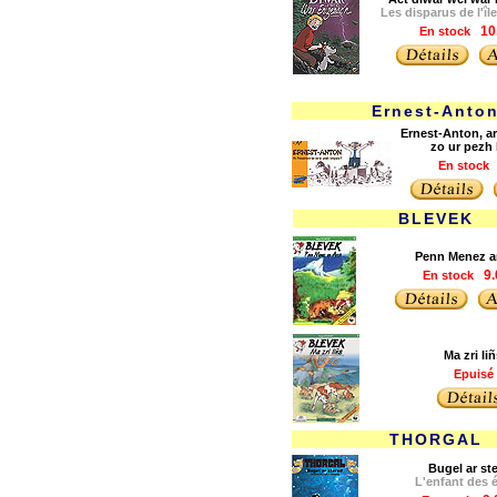
Les disparus de l'îl
En stock
10
Ernest-Anto
Ernest-Anton, a
zo ur pezh 
En stock
BLEVEK
Penn Menez a
En stock
9.
Ma zri li
Epuisé
THORGAL
Bugel ar st
L'enfant des é