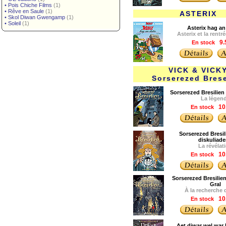
•
Pois Chiche Films
(1)
•
Rêve en Saule
(1)
ASTERIX
•
Skol Diwan Gwengamp
(1)
•
Soleil
(1)
Asterix hag an
Asterix et la rentr
En stock
9.
VICK & VICK
Sorserezed Brese
Sorserezed Bresilien 
La légen
En stock
10
Sorserezed Bresili
diskuliad
La révélat
En stock
10
Sorserezed Bresilien 
Gral
À la recherche 
En stock
10
Aet diwar wel war