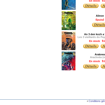
En stock
9.
Alinoe
Epuisé
An 3 den kozh a 
Les 3 vieillards du Pa
En stock
9.
Araknea
Arachnéa (n
En stock
9.
•
Conditions gé