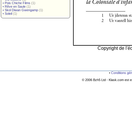
•
Pois Chiche Films
(1)
•
Rêve en Saule
(1)
•
Skol Diwan Gwengamp
(1)
•
Soleil
(1)
Copyright de l'éd
•
Conditions gé
© 2006 Bzh5 Ltd - Klask.com est es