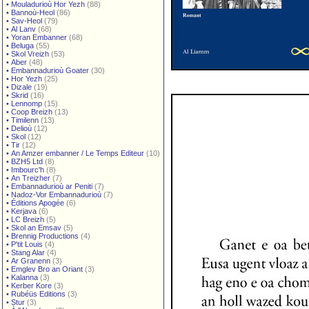
•
Mouladurioù Hor Yezh
(88)
•
Bannoù-Heol
(86)
•
Sav-Heol
(79)
•
Al Lanv
(68)
•
Yoran Embanner
(68)
•
Beluga
(55)
•
Skol Vreizh
(53)
•
Aber
(48)
•
Embannadurioù Goater
(30)
•
Hor Yezh
(25)
•
Dizale
(19)
•
Skrid
(16)
•
Lennomp
(15)
•
Coop Breizh
(13)
•
Timilenn
(13)
•
Delioù
(12)
•
Skol
(12)
•
Tir
(12)
•
An Amzer embanner / Le Temps Editeur
(10)
•
BZH5 Ltd
(8)
•
Imbourc'h
(8)
•
An Treizher
(7)
•
Embannadurioù ar Peniti
(7)
•
Nadoz-Vor Embannadurioù
(7)
•
Éditions Apogée
(6)
•
Kerjava
(6)
•
LC Breizh
(5)
•
Skol an Emsav
(5)
•
Brennig Productions
(4)
•
P'tit Louis
(4)
•
Stang Alar
(4)
•
Ar Granenn
(3)
•
Emglev Bro an Oriant
(3)
•
Kalanna
(3)
•
Kerber Kore
(3)
•
Rubéüs Editions
(3)
•
Stur
(3)