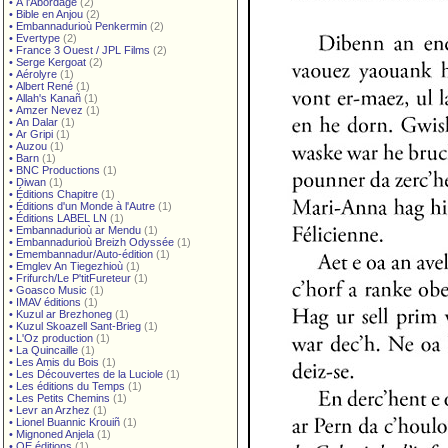
•
À l'Abordage
(2)
•
Bible en Anjou
(2)
•
Embannadurioù Penkermin
(2)
•
Evertype
(2)
•
France 3 Ouest / JPL Films
(2)
•
Serge Kergoat
(2)
•
Aérolyre
(1)
•
Albert René
(1)
•
Allah's Kanañ
(1)
•
Amzer Nevez
(1)
•
An Dalar
(1)
•
Ar Gripi
(1)
•
Auzou
(1)
•
Barn
(1)
•
BNC Productions
(1)
•
Diwan
(1)
•
Éditions Chapitre
(1)
•
Éditions d'un Monde à l'Autre
(1)
•
Éditions LABEL LN
(1)
•
Embannadurioù ar Mendu
(1)
•
Embannadurioù Breizh Odyssée
(1)
•
Emembannadur/Auto-édition
(1)
•
Emglev An Tiegezhioù
(1)
•
Frifurch/Le P'titFureteur
(1)
•
Goasco Music
(1)
•
IMAV éditions
(1)
•
Kuzul ar Brezhoneg
(1)
•
Kuzul Skoazell Sant-Brieg
(1)
•
L'Oz production
(1)
•
La Quincaille
(1)
•
Les Amis du Bois
(1)
•
Les Découvertes de la Luciole
(1)
•
Les éditions du Temps
(1)
•
Les Petits Chemins
(1)
•
Levr an Arzhez
(1)
•
Lionel Buannic Krouiñ
(1)
•
Mignoned Anjela
(1)
•
OE éditions
(1)