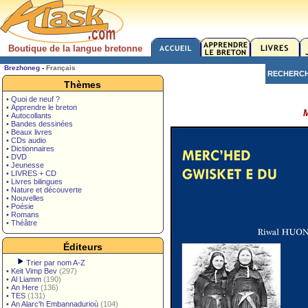
Boutique de la langue bretonne
Brezhoneg
-
Français
RECHERC
Thèmes
• Quoi de neuf ?
• Apprendre le breton
M
• Autocollants
• Bandes dessinées
• Beaux livres
• CDs audio
• Dictionnaires
• DVD
• Jeunesse
• LIVRES + CD
• Livres bilingues
• Nature et découverte
• Nouvelles
• Poésie
• Romans
• Théâtre
Éditeurs
Trier par nom A-Z
•
Keit Vimp Bev
(297)
•
Al Liamm
(190)
•
An Here
(136)
•
TES
(131)
•
An Alarc'h Embannadurioù
(104)