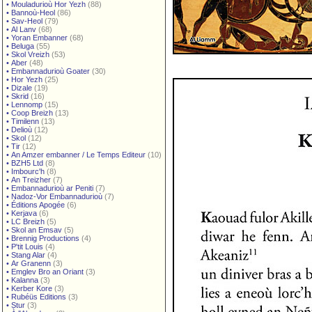
•
Mouladurioù Hor Yezh
(88)
•
Bannoù-Heol
(86)
•
Sav-Heol
(79)
•
Al Lanv
(68)
•
Yoran Embanner
(68)
•
Beluga
(55)
•
Skol Vreizh
(53)
•
Aber
(48)
•
Embannadurioù Goater
(30)
•
Hor Yezh
(25)
•
Dizale
(19)
•
Skrid
(16)
•
Lennomp
(15)
•
Coop Breizh
(13)
•
Timilenn
(13)
•
Delioù
(12)
•
Skol
(12)
•
Tir
(12)
•
An Amzer embanner / Le Temps Editeur
(10)
•
BZH5 Ltd
(8)
•
Imbourc'h
(8)
•
An Treizher
(7)
•
Embannadurioù ar Peniti
(7)
•
Nadoz-Vor Embannadurioù
(7)
•
Éditions Apogée
(6)
•
Kerjava
(6)
•
LC Breizh
(5)
•
Skol an Emsav
(5)
•
Brennig Productions
(4)
•
P'tit Louis
(4)
•
Stang Alar
(4)
•
Ar Granenn
(3)
•
Emglev Bro an Oriant
(3)
•
Kalanna
(3)
•
Kerber Kore
(3)
•
Rubéüs Editions
(3)
•
Stur
(3)