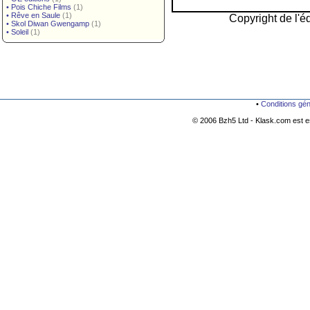
•
Pois Chiche Films
(1)
•
Rêve en Saule
(1)
Copyright de l'éd
•
Skol Diwan Gwengamp
(1)
•
Soleil
(1)
•
Conditions gé
© 2006 Bzh5 Ltd - Klask.com est es