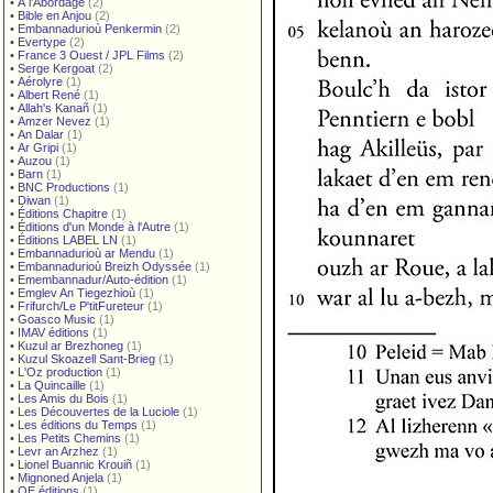
•
À l'Abordage
(2)
•
Bible en Anjou
(2)
•
Embannadurioù Penkermin
(2)
•
Evertype
(2)
•
France 3 Ouest / JPL Films
(2)
•
Serge Kergoat
(2)
•
Aérolyre
(1)
•
Albert René
(1)
•
Allah's Kanañ
(1)
•
Amzer Nevez
(1)
•
An Dalar
(1)
•
Ar Gripi
(1)
•
Auzou
(1)
•
Barn
(1)
•
BNC Productions
(1)
•
Diwan
(1)
•
Éditions Chapitre
(1)
•
Éditions d'un Monde à l'Autre
(1)
•
Éditions LABEL LN
(1)
•
Embannadurioù ar Mendu
(1)
•
Embannadurioù Breizh Odyssée
(1)
•
Emembannadur/Auto-édition
(1)
•
Emglev An Tiegezhioù
(1)
•
Frifurch/Le P'titFureteur
(1)
•
Goasco Music
(1)
•
IMAV éditions
(1)
•
Kuzul ar Brezhoneg
(1)
•
Kuzul Skoazell Sant-Brieg
(1)
•
L'Oz production
(1)
•
La Quincaille
(1)
•
Les Amis du Bois
(1)
•
Les Découvertes de la Luciole
(1)
•
Les éditions du Temps
(1)
•
Les Petits Chemins
(1)
•
Levr an Arzhez
(1)
•
Lionel Buannic Krouiñ
(1)
•
Mignoned Anjela
(1)
•
OE éditions
(1)