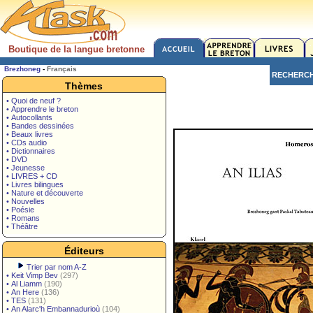
Boutique de la langue bretonne
Brezhoneg
-
Français
RECHERC
Thèmes
• Quoi de neuf ?
• Apprendre le breton
• Autocollants
• Bandes dessinées
• Beaux livres
• CDs audio
• Dictionnaires
• DVD
• Jeunesse
• LIVRES + CD
• Livres bilingues
• Nature et découverte
• Nouvelles
• Poésie
• Romans
• Théâtre
Éditeurs
Trier par nom A-Z
•
Keit Vimp Bev
(297)
•
Al Liamm
(190)
•
An Here
(136)
•
TES
(131)
•
An Alarc'h Embannadurioù
(104)