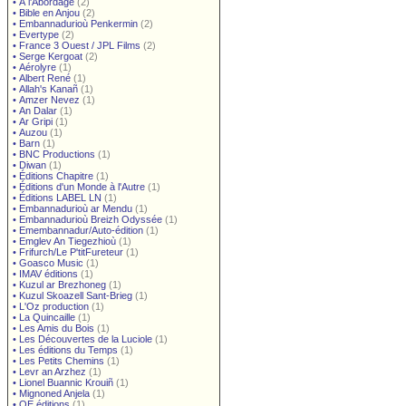
•
À l'Abordage
(2)
•
Bible en Anjou
(2)
•
Embannadurioù Penkermin
(2)
•
Evertype
(2)
•
France 3 Ouest / JPL Films
(2)
•
Serge Kergoat
(2)
•
Aérolyre
(1)
•
Albert René
(1)
•
Allah's Kanañ
(1)
•
Amzer Nevez
(1)
•
An Dalar
(1)
•
Ar Gripi
(1)
•
Auzou
(1)
•
Barn
(1)
•
BNC Productions
(1)
•
Diwan
(1)
•
Éditions Chapitre
(1)
•
Éditions d'un Monde à l'Autre
(1)
•
Éditions LABEL LN
(1)
•
Embannadurioù ar Mendu
(1)
•
Embannadurioù Breizh Odyssée
(1)
•
Emembannadur/Auto-édition
(1)
•
Emglev An Tiegezhioù
(1)
•
Frifurch/Le P'titFureteur
(1)
•
Goasco Music
(1)
•
IMAV éditions
(1)
•
Kuzul ar Brezhoneg
(1)
•
Kuzul Skoazell Sant-Brieg
(1)
•
L'Oz production
(1)
•
La Quincaille
(1)
•
Les Amis du Bois
(1)
•
Les Découvertes de la Luciole
(1)
•
Les éditions du Temps
(1)
•
Les Petits Chemins
(1)
•
Levr an Arzhez
(1)
•
Lionel Buannic Krouiñ
(1)
•
Mignoned Anjela
(1)
•
OE éditions
(1)