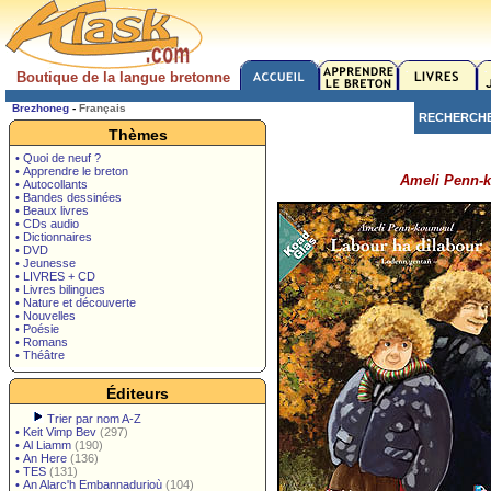
Boutique de la langue bretonne
Brezhoneg
-
Français
RECHERCH
Thèmes
• Quoi de neuf ?
• Apprendre le breton
Ameli Penn-k
• Autocollants
• Bandes dessinées
• Beaux livres
• CDs audio
• Dictionnaires
• DVD
• Jeunesse
• LIVRES + CD
• Livres bilingues
• Nature et découverte
• Nouvelles
• Poésie
• Romans
• Théâtre
Éditeurs
Trier par nom A-Z
•
Keit Vimp Bev
(297)
•
Al Liamm
(190)
•
An Here
(136)
•
TES
(131)
•
An Alarc'h Embannadurioù
(104)