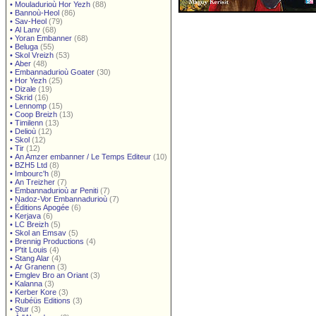
•
Mouladurioù Hor Yezh
(88)
•
Bannoù-Heol
(86)
•
Sav-Heol
(79)
•
Al Lanv
(68)
•
Yoran Embanner
(68)
•
Beluga
(55)
•
Skol Vreizh
(53)
•
Aber
(48)
•
Embannadurioù Goater
(30)
•
Hor Yezh
(25)
•
Dizale
(19)
•
Skrid
(16)
•
Lennomp
(15)
•
Coop Breizh
(13)
•
Timilenn
(13)
•
Delioù
(12)
•
Skol
(12)
•
Tir
(12)
•
An Amzer embanner / Le Temps Editeur
(10)
•
BZH5 Ltd
(8)
•
Imbourc'h
(8)
•
An Treizher
(7)
•
Embannadurioù ar Peniti
(7)
•
Nadoz-Vor Embannadurioù
(7)
•
Éditions Apogée
(6)
•
Kerjava
(6)
•
LC Breizh
(5)
•
Skol an Emsav
(5)
•
Brennig Productions
(4)
•
P'tit Louis
(4)
•
Stang Alar
(4)
•
Ar Granenn
(3)
•
Emglev Bro an Oriant
(3)
•
Kalanna
(3)
•
Kerber Kore
(3)
•
Rubéüs Editions
(3)
•
Stur
(3)