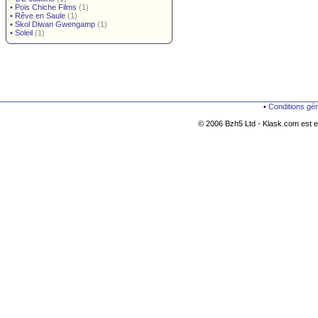
•
Pois Chiche Films
(1)
•
Rêve en Saule
(1)
•
Skol Diwan Gwengamp
(1)
•
Soleil
(1)
•
Conditions gé
© 2006 Bzh5 Ltd - Klask.com est es