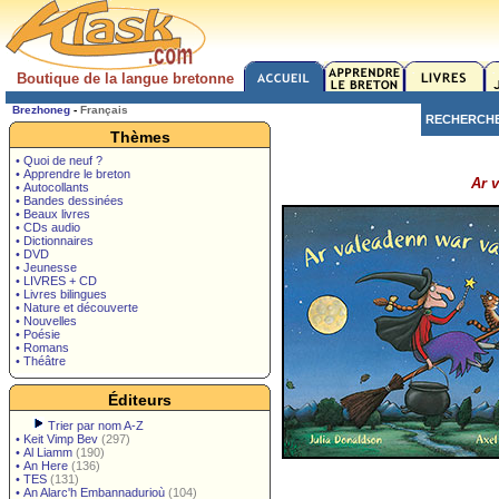
Boutique de la langue bretonne
Brezhoneg
-
Français
RECHERCH
Thèmes
• Quoi de neuf ?
• Apprendre le breton
Ar 
• Autocollants
• Bandes dessinées
• Beaux livres
• CDs audio
• Dictionnaires
• DVD
• Jeunesse
• LIVRES + CD
• Livres bilingues
• Nature et découverte
• Nouvelles
• Poésie
• Romans
• Théâtre
Éditeurs
Trier par nom A-Z
•
Keit Vimp Bev
(297)
•
Al Liamm
(190)
•
An Here
(136)
•
TES
(131)
•
An Alarc'h Embannadurioù
(104)