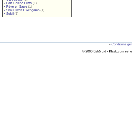
•
Pois Chiche Films
(1)
•
Rêve en Saule
(1)
•
Skol Diwan Gwengamp
(1)
•
Soleil
(1)
•
Conditions gé
© 2006 Bzh5 Ltd - Klask.com est es