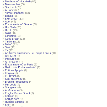
•
Mouladurioù Hor Yezh
(88)
•
Bannoù-Heol
(86)
•
Sav-Heol
(79)
•
Al Lanv
(68)
•
Yoran Embanner
(68)
•
Beluga
(55)
•
Skol Vreizh
(53)
•
Aber
(48)
•
Embannadurioù Goater
(30)
•
Hor Yezh
(25)
•
Dizale
(19)
•
Skrid
(16)
•
Lennomp
(15)
•
Coop Breizh
(13)
•
Timilenn
(13)
•
Delioù
(12)
•
Skol
(12)
•
Tir
(12)
•
An Amzer embanner / Le Temps Editeur
(10)
•
BZH5 Ltd
(8)
•
Imbourc'h
(8)
•
An Treizher
(7)
•
Embannadurioù ar Peniti
(7)
•
Nadoz-Vor Embannadurioù
(7)
•
Éditions Apogée
(6)
•
Kerjava
(6)
•
LC Breizh
(5)
•
Skol an Emsav
(5)
•
Brennig Productions
(4)
•
P'tit Louis
(4)
•
Stang Alar
(4)
•
Ar Granenn
(3)
•
Emglev Bro an Oriant
(3)
•
Kalanna
(3)
•
Kerber Kore
(3)
•
Rubéüs Editions
(3)
•
Stur
(3)