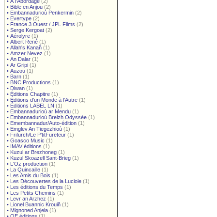
•
À l'Abordage
(2)
•
Bible en Anjou
(2)
•
Embannadurioù Penkermin
(2)
•
Evertype
(2)
•
France 3 Ouest / JPL Films
(2)
•
Serge Kergoat
(2)
•
Aérolyre
(1)
•
Albert René
(1)
•
Allah's Kanañ
(1)
•
Amzer Nevez
(1)
•
An Dalar
(1)
•
Ar Gripi
(1)
•
Auzou
(1)
•
Barn
(1)
•
BNC Productions
(1)
•
Diwan
(1)
•
Éditions Chapitre
(1)
•
Éditions d'un Monde à l'Autre
(1)
•
Éditions LABEL LN
(1)
•
Embannadurioù ar Mendu
(1)
•
Embannadurioù Breizh Odyssée
(1)
•
Emembannadur/Auto-édition
(1)
•
Emglev An Tiegezhioù
(1)
•
Frifurch/Le P'titFureteur
(1)
•
Goasco Music
(1)
•
IMAV éditions
(1)
•
Kuzul ar Brezhoneg
(1)
•
Kuzul Skoazell Sant-Brieg
(1)
•
L'Oz production
(1)
•
La Quincaille
(1)
•
Les Amis du Bois
(1)
•
Les Découvertes de la Luciole
(1)
•
Les éditions du Temps
(1)
•
Les Petits Chemins
(1)
•
Levr an Arzhez
(1)
•
Lionel Buannic Krouiñ
(1)
•
Mignoned Anjela
(1)
•
OE éditions
(1)