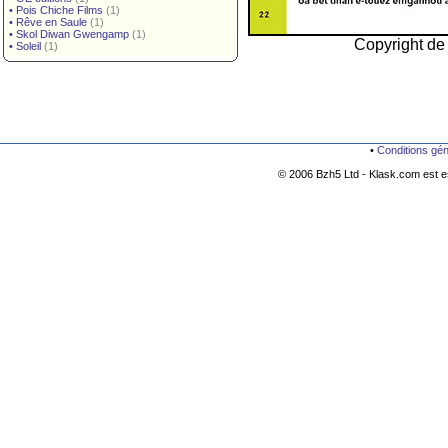
•
Pois Chiche Films
(1)
•
Rêve en Saule
(1)
•
Skol Diwan Gwengamp
(1)
Copyright de 
•
Soleil
(1)
•
Conditions gé
© 2006 Bzh5 Ltd - Klask.com est es