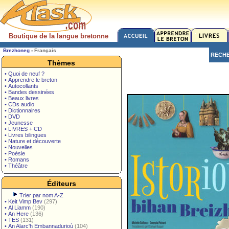
Boutique de la langue bretonne
Brezhoneg
-
Français
RECH
Thèmes
• Quoi de neuf ?
• Apprendre le breton
• Autocollants
• Bandes dessinées
• Beaux livres
• CDs audio
• Dictionnaires
• DVD
• Jeunesse
• LIVRES + CD
• Livres bilingues
• Nature et découverte
• Nouvelles
• Poésie
• Romans
• Théâtre
Éditeurs
Trier par nom A-Z
•
Keit Vimp Bev
(297)
•
Al Liamm
(190)
•
An Here
(136)
•
TES
(131)
•
An Alarc'h Embannadurioù
(104)