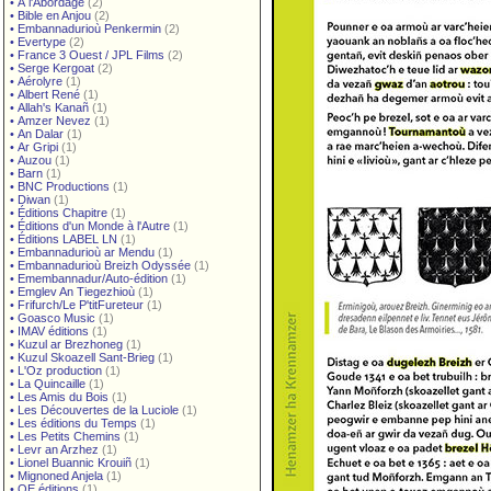
•
À l'Abordage
(2)
•
Bible en Anjou
(2)
•
Embannadurioù Penkermin
(2)
•
Evertype
(2)
•
France 3 Ouest / JPL Films
(2)
•
Serge Kergoat
(2)
•
Aérolyre
(1)
•
Albert René
(1)
•
Allah's Kanañ
(1)
•
Amzer Nevez
(1)
•
An Dalar
(1)
•
Ar Gripi
(1)
•
Auzou
(1)
•
Barn
(1)
•
BNC Productions
(1)
•
Diwan
(1)
•
Éditions Chapitre
(1)
•
Éditions d'un Monde à l'Autre
(1)
•
Éditions LABEL LN
(1)
•
Embannadurioù ar Mendu
(1)
•
Embannadurioù Breizh Odyssée
(1)
•
Emembannadur/Auto-édition
(1)
•
Emglev An Tiegezhioù
(1)
•
Frifurch/Le P'titFureteur
(1)
•
Goasco Music
(1)
•
IMAV éditions
(1)
•
Kuzul ar Brezhoneg
(1)
•
Kuzul Skoazell Sant-Brieg
(1)
•
L'Oz production
(1)
•
La Quincaille
(1)
•
Les Amis du Bois
(1)
•
Les Découvertes de la Luciole
(1)
•
Les éditions du Temps
(1)
•
Les Petits Chemins
(1)
•
Levr an Arzhez
(1)
•
Lionel Buannic Krouiñ
(1)
•
Mignoned Anjela
(1)
•
OE éditions
(1)