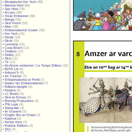
•
Mouladurioù Hor Yezh
(88)
•
Bannoù-Heol
(86)
•
Sav-Heol
(79)
•
Al Lanv
(68)
•
Yoran Embanner
(68)
•
Beluga
(55)
•
Skol Vreizh
(53)
•
Aber
(48)
•
Embannadurioù Goater
(30)
•
Hor Yezh
(25)
•
Dizale
(19)
•
Skrid
(16)
•
Lennomp
(15)
•
Coop Breizh
(13)
•
Timilenn
(13)
•
Delioù
(12)
•
Skol
(12)
•
Tir
(12)
•
An Amzer embanner / Le Temps Editeur
(10)
•
BZH5 Ltd
(8)
•
Imbourc'h
(8)
•
An Treizher
(7)
•
Embannadurioù ar Peniti
(7)
•
Nadoz-Vor Embannadurioù
(7)
•
Éditions Apogée
(6)
•
Kerjava
(6)
•
LC Breizh
(5)
•
Skol an Emsav
(5)
•
Brennig Productions
(4)
•
P'tit Louis
(4)
•
Stang Alar
(4)
•
Ar Granenn
(3)
•
Emglev Bro an Oriant
(3)
•
Kalanna
(3)
•
Kerber Kore
(3)
•
Rubéüs Editions
(3)
•
Stur
(3)