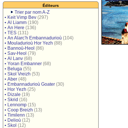
Éditeurs
Trier par nom A-Z
•
Keit Vimp Bev
(297)
•
Al Liamm
(190)
•
An Here
(136)
•
TES
(131)
•
An Alarc'h Embannadurioù
(104)
•
Mouladurioù Hor Yezh
(88)
•
Bannoù-Heol
(86)
•
Sav-Heol
(79)
•
Al Lanv
(68)
•
Yoran Embanner
(68)
•
Beluga
(55)
•
Skol Vreizh
(53)
•
Aber
(48)
•
Embannadurioù Goater
(30)
•
Hor Yezh
(25)
•
Dizale
(19)
•
Skrid
(16)
•
Lennomp
(15)
•
Coop Breizh
(13)
•
Timilenn
(13)
•
Delioù
(12)
•
Skol
(12)