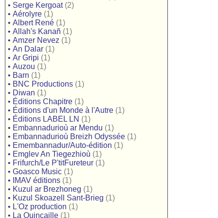
•
Serge Kergoat
(2)
•
Aérolyre
(1)
•
Albert René
(1)
•
Allah's Kanañ
(1)
•
Amzer Nevez
(1)
•
An Dalar
(1)
•
Ar Gripi
(1)
•
Auzou
(1)
•
Barn
(1)
•
BNC Productions
(1)
•
Diwan
(1)
•
Éditions Chapitre
(1)
•
Éditions d'un Monde à l'Autre
(1)
•
Éditions LABEL LN
(1)
•
Embannadurioù ar Mendu
(1)
•
Embannadurioù Breizh Odyssée
(1)
•
Emembannadur/Auto-édition
(1)
•
Emglev An Tiegezhioù
(1)
•
Frifurch/Le P'titFureteur
(1)
•
Goasco Music
(1)
•
IMAV éditions
(1)
•
Kuzul ar Brezhoneg
(1)
•
Kuzul Skoazell Sant-Brieg
(1)
•
L'Oz production
(1)
•
La Quincaille
(1)