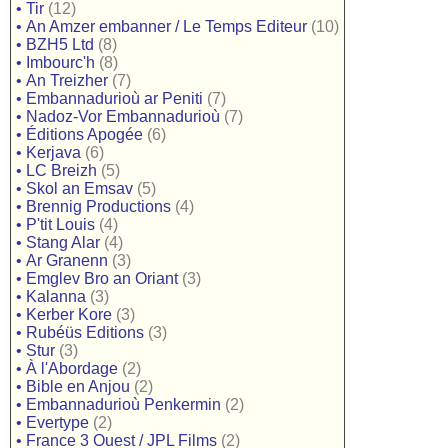
•
Tir
(12)
•
An Amzer embanner / Le Temps Editeur
(10)
•
BZH5 Ltd
(8)
•
Imbourc'h
(8)
•
An Treizher
(7)
•
Embannadurioù ar Peniti
(7)
•
Nadoz-Vor Embannadurioù
(7)
•
Éditions Apogée
(6)
•
Kerjava
(6)
•
LC Breizh
(5)
•
Skol an Emsav
(5)
•
Brennig Productions
(4)
•
P'tit Louis
(4)
•
Stang Alar
(4)
•
Ar Granenn
(3)
•
Emglev Bro an Oriant
(3)
•
Kalanna
(3)
•
Kerber Kore
(3)
•
Rubéüs Editions
(3)
•
Stur
(3)
•
À l'Abordage
(2)
•
Bible en Anjou
(2)
•
Embannadurioù Penkermin
(2)
•
Evertype
(2)
•
France 3 Ouest / JPL Films
(2)