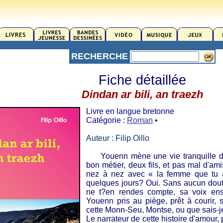
RECHERCHE
Fiche détaillée
Dindan ar bili, an traezh
Livre en langue bretonne
Catégorie :
Roman
•
Auteur : Filip Oillo
Youenn mène une vie tranquille du 
bon métier, deux fils, et pas mal d'ami
nez à nez avec « la femme que tu a
quelques jours? Oui. Sans aucun doute?
ne t?en rendes compte, sa voix ens
Youenn pris au piège, prêt à courir, s
cette Monn-Seu, Montse, ou que sais-je
Le narrateur de cette histoire d'amour, 