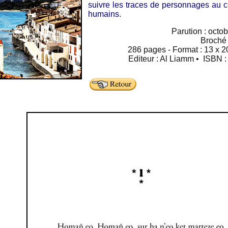
suivre les traces de personnages au 
humains.
Parution : octo
Broché
286 pages - Format : 13 x 20
Editeur : Al Liamm • ISBN 