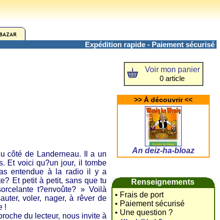
Expédition rapide - Paiement sécurisé
Voir mon panier
0 article
>> À découvrir <<
An deiz-ha-bloaz
côté de Landerneau. Il a un
s. Et voici qu?un jour, il tombe
s entendue à la radio il y a
 Et petit à petit, sans que tu
Renseignements
orcelante t?envoûte? » Voilà
• Frais de port
auter, voler, nager, à rêver de
• Paiement sécurisé
 !
• Une question ?
proche du lecteur, nous invite à