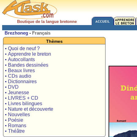
Boutique de la langue bretonne
Brezhoneg
-
Français
Thèmes
• Quoi de neuf ?
• Apprendre le breton
• Autocollants
• Bandes dessinées
• Beaux livres
• CDs audio
• Dictionnaires
• DVD
• Jeunesse
• LIVRES + CD
• Livres bilingues
• Nature et découverte
• Nouvelles
• Poésie
• Romans
• Théâtre