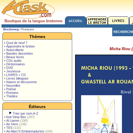
Boutique de la langue bretonne
Brezhoneg
-
Français
RECHERCH
Thèmes
• Quoi de neuf ?
• Apprendre le breton
Micha Riou (
• Autocollants
• Bandes dessinées
• Beaux livres
• CDs audio
• Dictionnaires
• DVD
• Jeunesse
• LIVRES + CD
• Livres bilingues
• Nature et découverte
• Nouvelles
• Poésie
• Romans
• Théâtre
Éditeurs
Trier par nom A-Z
•
Keit Vimp Bev
(297)
•
Al Liamm
(190)
•
An Here
(136)
•
TES
(131)
•
An Alarc'h Embannadurioù
(104)