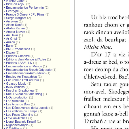
•
À l'Abordage
(2)
•
Bible en Anjou
(2)
•
Embannadurioù Penkermin
(2)
•
Evertype
(2)
•
France 3 Ouest / JPL Films
(2)
•
Serge Kergoat
(2)
•
Aérolyre
(1)
•
Albert René
(1)
•
Allah's Kanañ
(1)
•
Amzer Nevez
(1)
•
An Dalar
(1)
•
Ar Gripi
(1)
•
Auzou
(1)
•
Barn
(1)
•
BNC Productions
(1)
•
Diwan
(1)
•
Éditions Chapitre
(1)
•
Éditions d'un Monde à l'Autre
(1)
•
Éditions LABEL LN
(1)
•
Embannadurioù ar Mendu
(1)
•
Embannadurioù Breizh Odyssée
(1)
•
Emembannadur/Auto-édition
(1)
•
Emglev An Tiegezhioù
(1)
•
Frifurch/Le P'titFureteur
(1)
•
Goasco Music
(1)
•
IMAV éditions
(1)
•
Kuzul ar Brezhoneg
(1)
•
Kuzul Skoazell Sant-Brieg
(1)
•
L'Oz production
(1)
•
La Quincaille
(1)
•
Les Amis du Bois
(1)
•
Les Découvertes de la Luciole
(1)
•
Les éditions du Temps
(1)
•
Les Petits Chemins
(1)
•
Levr an Arzhez
(1)
•
Lionel Buannic Krouiñ
(1)
•
Mignoned Anjela
(1)
•
OE éditions
(1)