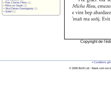
•
Pois Chiche Films
(1)
•
Rêve en Saule
(1)
•
Skol Diwan Gwengamp
(1)
•
Soleil
(1)
Copyright de l'édi
•
Conditions gé
© 2006 Bzh5 Ltd - Klask.com est es