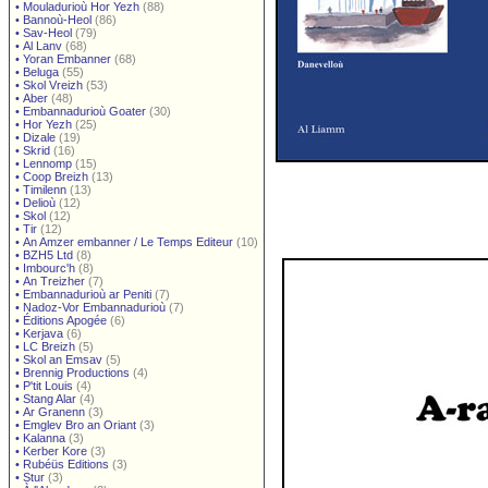
•
Mouladurioù Hor Yezh
(88)
•
Bannoù-Heol
(86)
•
Sav-Heol
(79)
•
Al Lanv
(68)
•
Yoran Embanner
(68)
•
Beluga
(55)
•
Skol Vreizh
(53)
•
Aber
(48)
•
Embannadurioù Goater
(30)
•
Hor Yezh
(25)
•
Dizale
(19)
•
Skrid
(16)
•
Lennomp
(15)
•
Coop Breizh
(13)
•
Timilenn
(13)
•
Delioù
(12)
•
Skol
(12)
•
Tir
(12)
•
An Amzer embanner / Le Temps Editeur
(10)
•
BZH5 Ltd
(8)
•
Imbourc'h
(8)
•
An Treizher
(7)
•
Embannadurioù ar Peniti
(7)
•
Nadoz-Vor Embannadurioù
(7)
•
Éditions Apogée
(6)
•
Kerjava
(6)
•
LC Breizh
(5)
•
Skol an Emsav
(5)
•
Brennig Productions
(4)
•
P'tit Louis
(4)
•
Stang Alar
(4)
•
Ar Granenn
(3)
•
Emglev Bro an Oriant
(3)
•
Kalanna
(3)
•
Kerber Kore
(3)
•
Rubéüs Editions
(3)
•
Stur
(3)