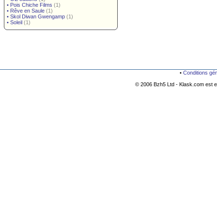
•
Pois Chiche Films
(1)
•
Rêve en Saule
(1)
•
Skol Diwan Gwengamp
(1)
•
Soleil
(1)
•
Conditions gé
© 2006 Bzh5 Ltd - Klask.com est es