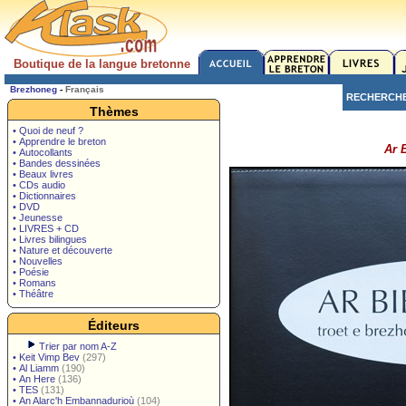
Boutique de la langue bretonne
Brezhoneg
-
Français
RECHERCH
Thèmes
• Quoi de neuf ?
• Apprendre le breton
Ar 
• Autocollants
• Bandes dessinées
• Beaux livres
• CDs audio
• Dictionnaires
• DVD
• Jeunesse
• LIVRES + CD
• Livres bilingues
• Nature et découverte
• Nouvelles
• Poésie
• Romans
• Théâtre
Éditeurs
Trier par nom A-Z
•
Keit Vimp Bev
(297)
•
Al Liamm
(190)
•
An Here
(136)
•
TES
(131)
•
An Alarc'h Embannadurioù
(104)