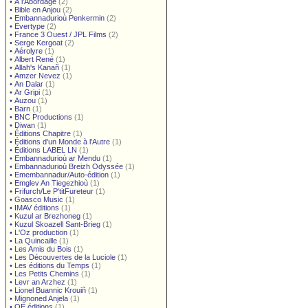
•
À l'Abordage
(2)
•
Bible en Anjou
(2)
•
Embannadurioù Penkermin
(2)
•
Evertype
(2)
•
France 3 Ouest / JPL Films
(2)
•
Serge Kergoat
(2)
•
Aérolyre
(1)
•
Albert René
(1)
•
Allah's Kanañ
(1)
•
Amzer Nevez
(1)
•
An Dalar
(1)
•
Ar Gripi
(1)
•
Auzou
(1)
•
Barn
(1)
•
BNC Productions
(1)
•
Diwan
(1)
•
Éditions Chapitre
(1)
•
Éditions d'un Monde à l'Autre
(1)
•
Éditions LABEL LN
(1)
•
Embannadurioù ar Mendu
(1)
•
Embannadurioù Breizh Odyssée
(1)
•
Emembannadur/Auto-édition
(1)
•
Emglev An Tiegezhioù
(1)
•
Frifurch/Le P'titFureteur
(1)
•
Goasco Music
(1)
•
IMAV éditions
(1)
•
Kuzul ar Brezhoneg
(1)
•
Kuzul Skoazell Sant-Brieg
(1)
•
L'Oz production
(1)
•
La Quincaille
(1)
•
Les Amis du Bois
(1)
•
Les Découvertes de la Luciole
(1)
•
Les éditions du Temps
(1)
•
Les Petits Chemins
(1)
•
Levr an Arzhez
(1)
•
Lionel Buannic Krouiñ
(1)
•
Mignoned Anjela
(1)
•
OE éditions
(1)