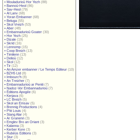
•
Mouladurioù Hor Yezh
(88)
•
Bannoù-Heol
(86)
•
Sav-Heol
(79)
•
Al Lanv
(68)
•
Yoran Embanner
(68)
•
Beluga
(55)
•
Skol Vreizh
(53)
•
Aber
(48)
•
Embannadurioù Goater
(30)
•
Hor Yezh
(25)
•
Dizale
(19)
•
Skrid
(16)
•
Lennomp
(15)
•
Coop Breizh
(13)
•
Timilenn
(13)
•
Delioù
(12)
•
Skol
(12)
•
Tir
(12)
•
An Amzer embanner / Le Temps Editeur
(10)
•
BZH5 Ltd
(8)
•
Imbourc'h
(8)
•
An Treizher
(7)
•
Embannadurioù ar Peniti
(7)
•
Nadoz-Vor Embannadurioù
(7)
•
Éditions Apogée
(6)
•
Kerjava
(6)
•
LC Breizh
(5)
•
Skol an Emsav
(5)
•
Brennig Productions
(4)
•
P'tit Louis
(4)
•
Stang Alar
(4)
•
Ar Granenn
(3)
•
Emglev Bro an Oriant
(3)
•
Kalanna
(3)
•
Kerber Kore
(3)
•
Rubéüs Editions
(3)
•
Stur
(3)