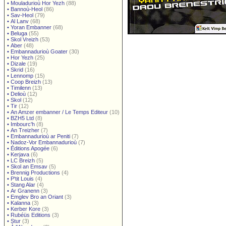
•
Mouladurioù Hor Yezh
(88)
•
Bannoù-Heol
(86)
•
Sav-Heol
(79)
•
Al Lanv
(68)
•
Yoran Embanner
(68)
•
Beluga
(55)
•
Skol Vreizh
(53)
•
Aber
(48)
•
Embannadurioù Goater
(30)
•
Hor Yezh
(25)
•
Dizale
(19)
•
Skrid
(16)
•
Lennomp
(15)
•
Coop Breizh
(13)
•
Timilenn
(13)
•
Delioù
(12)
•
Skol
(12)
•
Tir
(12)
•
An Amzer embanner / Le Temps Editeur
(10)
•
BZH5 Ltd
(8)
•
Imbourc'h
(8)
•
An Treizher
(7)
•
Embannadurioù ar Peniti
(7)
•
Nadoz-Vor Embannadurioù
(7)
•
Éditions Apogée
(6)
•
Kerjava
(6)
•
LC Breizh
(5)
•
Skol an Emsav
(5)
•
Brennig Productions
(4)
•
P'tit Louis
(4)
•
Stang Alar
(4)
•
Ar Granenn
(3)
•
Emglev Bro an Oriant
(3)
•
Kalanna
(3)
•
Kerber Kore
(3)
•
Rubéüs Editions
(3)
•
Stur
(3)