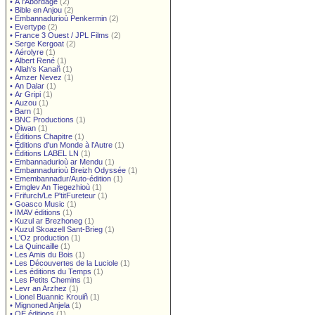
•
À l'Abordage
(2)
•
Bible en Anjou
(2)
•
Embannadurioù Penkermin
(2)
•
Evertype
(2)
•
France 3 Ouest / JPL Films
(2)
•
Serge Kergoat
(2)
•
Aérolyre
(1)
•
Albert René
(1)
•
Allah's Kanañ
(1)
•
Amzer Nevez
(1)
•
An Dalar
(1)
•
Ar Gripi
(1)
•
Auzou
(1)
•
Barn
(1)
•
BNC Productions
(1)
•
Diwan
(1)
•
Éditions Chapitre
(1)
•
Éditions d'un Monde à l'Autre
(1)
•
Éditions LABEL LN
(1)
•
Embannadurioù ar Mendu
(1)
•
Embannadurioù Breizh Odyssée
(1)
•
Emembannadur/Auto-édition
(1)
•
Emglev An Tiegezhioù
(1)
•
Frifurch/Le P'titFureteur
(1)
•
Goasco Music
(1)
•
IMAV éditions
(1)
•
Kuzul ar Brezhoneg
(1)
•
Kuzul Skoazell Sant-Brieg
(1)
•
L'Oz production
(1)
•
La Quincaille
(1)
•
Les Amis du Bois
(1)
•
Les Découvertes de la Luciole
(1)
•
Les éditions du Temps
(1)
•
Les Petits Chemins
(1)
•
Levr an Arzhez
(1)
•
Lionel Buannic Krouiñ
(1)
•
Mignoned Anjela
(1)
•
OE éditions
(1)