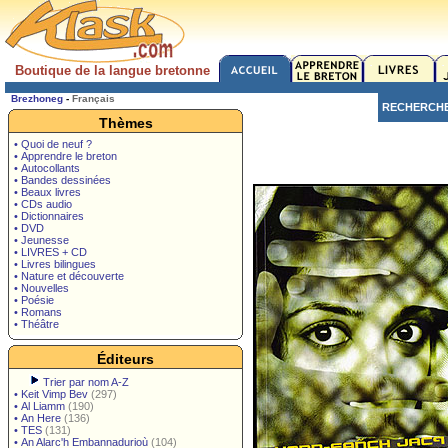
Boutique de la langue bretonne
Brezhoneg
-
Français
RECHERCH
Thèmes
• Quoi de neuf ?
• Apprendre le breton
• Autocollants
• Bandes dessinées
• Beaux livres
• CDs audio
• Dictionnaires
• DVD
• Jeunesse
• LIVRES + CD
• Livres bilingues
• Nature et découverte
• Nouvelles
• Poésie
• Romans
• Théâtre
Éditeurs
Trier par nom A-Z
•
Keit Vimp Bev
(297)
•
Al Liamm
(190)
•
An Here
(136)
•
TES
(131)
•
An Alarc'h Embannadurioù
(104)