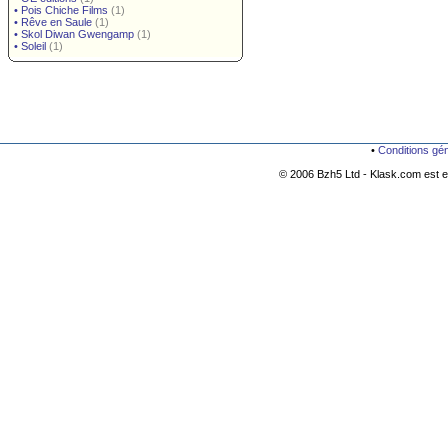
•
Pois Chiche Films
(1)
•
Rêve en Saule
(1)
•
Skol Diwan Gwengamp
(1)
•
Soleil
(1)
•
Conditions gé
© 2006 Bzh5 Ltd - Klask.com est es