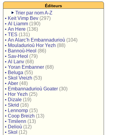
Éditeurs
Trier par nom A-Z
•
Keit Vimp Bev
(297)
•
Al Liamm
(190)
•
An Here
(136)
•
TES
(131)
•
An Alarc'h Embannadurioù
(104)
•
Mouladurioù Hor Yezh
(88)
•
Bannoù-Heol
(86)
•
Sav-Heol
(79)
•
Al Lanv
(68)
•
Yoran Embanner
(68)
•
Beluga
(55)
•
Skol Vreizh
(53)
•
Aber
(48)
•
Embannadurioù Goater
(30)
•
Hor Yezh
(25)
•
Dizale
(19)
•
Skrid
(16)
•
Lennomp
(15)
•
Coop Breizh
(13)
•
Timilenn
(13)
•
Delioù
(12)
•
Skol
(12)