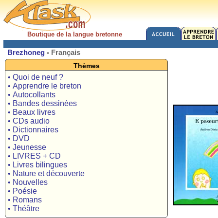
Boutique de la langue bretonne
Brezhoneg
-
Français
Thèmes
• Quoi de neuf ?
• Apprendre le breton
• Autocollants
• Bandes dessinées
• Beaux livres
• CDs audio
• Dictionnaires
• DVD
• Jeunesse
• LIVRES + CD
• Livres bilingues
• Nature et découverte
• Nouvelles
• Poésie
• Romans
• Théâtre