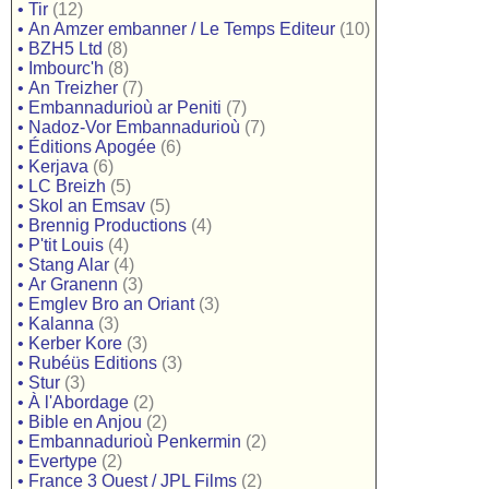
•
Tir
(12)
•
An Amzer embanner / Le Temps Editeur
(10)
•
BZH5 Ltd
(8)
•
Imbourc'h
(8)
•
An Treizher
(7)
•
Embannadurioù ar Peniti
(7)
•
Nadoz-Vor Embannadurioù
(7)
•
Éditions Apogée
(6)
•
Kerjava
(6)
•
LC Breizh
(5)
•
Skol an Emsav
(5)
•
Brennig Productions
(4)
•
P'tit Louis
(4)
•
Stang Alar
(4)
•
Ar Granenn
(3)
•
Emglev Bro an Oriant
(3)
•
Kalanna
(3)
•
Kerber Kore
(3)
•
Rubéüs Editions
(3)
•
Stur
(3)
•
À l'Abordage
(2)
•
Bible en Anjou
(2)
•
Embannadurioù Penkermin
(2)
•
Evertype
(2)
•
France 3 Ouest / JPL Films
(2)