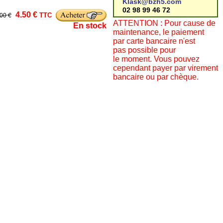
Klask@bzh5.com
02 98 99 46 72
4.50 €
TTC
.00 €
ATTENTION : Pour cause de
En stock
maintenance, le paiement
par carte bancaire n'est
pas possible pour
le moment. Vous pouvez
cependant payer par virement
bancaire ou par chèque.