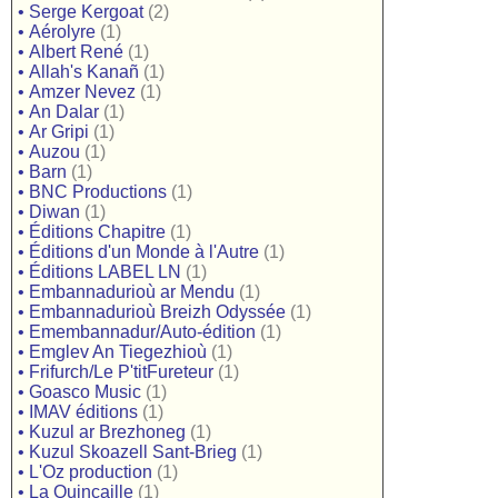
•
Serge Kergoat
(2)
•
Aérolyre
(1)
•
Albert René
(1)
•
Allah's Kanañ
(1)
•
Amzer Nevez
(1)
•
An Dalar
(1)
•
Ar Gripi
(1)
•
Auzou
(1)
•
Barn
(1)
•
BNC Productions
(1)
•
Diwan
(1)
•
Éditions Chapitre
(1)
•
Éditions d'un Monde à l'Autre
(1)
•
Éditions LABEL LN
(1)
•
Embannadurioù ar Mendu
(1)
•
Embannadurioù Breizh Odyssée
(1)
•
Emembannadur/Auto-édition
(1)
•
Emglev An Tiegezhioù
(1)
•
Frifurch/Le P'titFureteur
(1)
•
Goasco Music
(1)
•
IMAV éditions
(1)
•
Kuzul ar Brezhoneg
(1)
•
Kuzul Skoazell Sant-Brieg
(1)
•
L'Oz production
(1)
•
La Quincaille
(1)