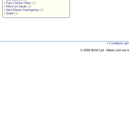
•
Pois Chiche Films
(1)
•
Rêve en Saule
(1)
•
Skol Diwan Gwengamp
(1)
•
Soleil
(1)
•
Conditions gé
© 2006 Bzh5 Ltd - Klask.com est es