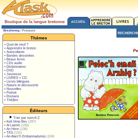
Boutique de la langue bretonne
Brezhoneg
-
Français
RECHERCH
Thèmes
• Quoi de neuf ?
• Apprendre le breton
Pe
• Autocollants
• Bandes dessinées
• Beaux livres
• CDs audio
• Dictionnaires
• DVD
• Jeunesse
• LIVRES + CD
• Livres bilingues
• Nature et découverte
• Nouvelles
• Poésie
• Romans
• Théâtre
Éditeurs
Trier par nom A-Z
•
Keit Vimp Bev
(297)
•
Al Liamm
(190)
•
An Here
(136)
•
TES
(131)
•
An Alarc'h Embannadurioù
(104)