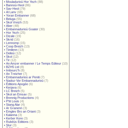
•
Mouladurioù Hor Yezh
(88)
•
Bannoù-Heol
(86)
•
Sav-Heol
(79)
•
Al Lanv
(68)
•
Yoran Embanner
(68)
•
Beluga
(55)
•
Skol Vreizh
(53)
•
Aber
(48)
•
Embannadurioù Goater
(30)
•
Hor Yezh
(25)
•
Dizale
(19)
•
Skrid
(16)
•
Lennomp
(15)
•
Coop Breizh
(13)
•
Timilenn
(13)
•
Delioù
(12)
•
Skol
(12)
•
Tir
(12)
•
An Amzer embanner / Le Temps Editeur
(10)
•
BZH5 Ltd
(8)
•
Imbourc'h
(8)
•
An Treizher
(7)
•
Embannadurioù ar Peniti
(7)
•
Nadoz-Vor Embannadurioù
(7)
•
Éditions Apogée
(6)
•
Kerjava
(6)
•
LC Breizh
(5)
•
Skol an Emsav
(5)
•
Brennig Productions
(4)
•
P'tit Louis
(4)
•
Stang Alar
(4)
•
Ar Granenn
(3)
•
Emglev Bro an Oriant
(3)
•
Kalanna
(3)
•
Kerber Kore
(3)
•
Rubéüs Editions
(3)
•
Stur
(3)