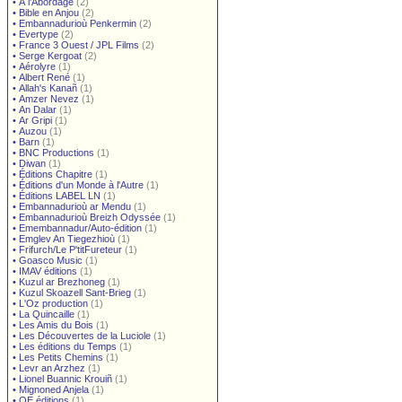
•
À l'Abordage
(2)
•
Bible en Anjou
(2)
•
Embannadurioù Penkermin
(2)
•
Evertype
(2)
•
France 3 Ouest / JPL Films
(2)
•
Serge Kergoat
(2)
•
Aérolyre
(1)
•
Albert René
(1)
•
Allah's Kanañ
(1)
•
Amzer Nevez
(1)
•
An Dalar
(1)
•
Ar Gripi
(1)
•
Auzou
(1)
•
Barn
(1)
•
BNC Productions
(1)
•
Diwan
(1)
•
Éditions Chapitre
(1)
•
Éditions d'un Monde à l'Autre
(1)
•
Éditions LABEL LN
(1)
•
Embannadurioù ar Mendu
(1)
•
Embannadurioù Breizh Odyssée
(1)
•
Emembannadur/Auto-édition
(1)
•
Emglev An Tiegezhioù
(1)
•
Frifurch/Le P'titFureteur
(1)
•
Goasco Music
(1)
•
IMAV éditions
(1)
•
Kuzul ar Brezhoneg
(1)
•
Kuzul Skoazell Sant-Brieg
(1)
•
L'Oz production
(1)
•
La Quincaille
(1)
•
Les Amis du Bois
(1)
•
Les Découvertes de la Luciole
(1)
•
Les éditions du Temps
(1)
•
Les Petits Chemins
(1)
•
Levr an Arzhez
(1)
•
Lionel Buannic Krouiñ
(1)
•
Mignoned Anjela
(1)
•
OE éditions
(1)