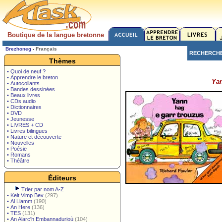
Boutique de la langue bretonne
Brezhoneg
-
Français
RECHERCH
Thèmes
• Quoi de neuf ?
• Apprendre le breton
Yan
• Autocollants
• Bandes dessinées
• Beaux livres
• CDs audio
• Dictionnaires
• DVD
• Jeunesse
• LIVRES + CD
• Livres bilingues
• Nature et découverte
• Nouvelles
• Poésie
• Romans
• Théâtre
Éditeurs
Trier par nom A-Z
•
Keit Vimp Bev
(297)
•
Al Liamm
(190)
•
An Here
(136)
•
TES
(131)
•
An Alarc'h Embannadurioù
(104)