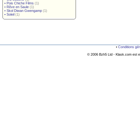
•
Pois Chiche Films
(1)
•
Rêve en Saule
(1)
•
Skol Diwan Gwengamp
(1)
•
Soleil
(1)
•
Conditions gé
© 2006 Bzh5 Ltd - Klask.com est es