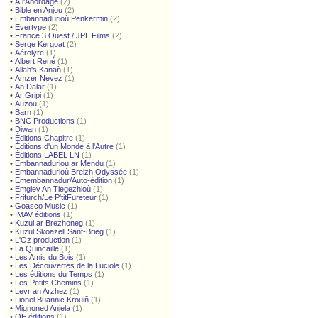
•
À l'Abordage
(2)
•
Bible en Anjou
(2)
•
Embannadurioù Penkermin
(2)
•
Evertype
(2)
•
France 3 Ouest / JPL Films
(2)
•
Serge Kergoat
(2)
•
Aérolyre
(1)
•
Albert René
(1)
•
Allah's Kanañ
(1)
•
Amzer Nevez
(1)
•
An Dalar
(1)
•
Ar Gripi
(1)
•
Auzou
(1)
•
Barn
(1)
•
BNC Productions
(1)
•
Diwan
(1)
•
Éditions Chapitre
(1)
•
Éditions d'un Monde à l'Autre
(1)
•
Éditions LABEL LN
(1)
•
Embannadurioù ar Mendu
(1)
•
Embannadurioù Breizh Odyssée
(1)
•
Emembannadur/Auto-édition
(1)
•
Emglev An Tiegezhioù
(1)
•
Frifurch/Le P'titFureteur
(1)
•
Goasco Music
(1)
•
IMAV éditions
(1)
•
Kuzul ar Brezhoneg
(1)
•
Kuzul Skoazell Sant-Brieg
(1)
•
L'Oz production
(1)
•
La Quincaille
(1)
•
Les Amis du Bois
(1)
•
Les Découvertes de la Luciole
(1)
•
Les éditions du Temps
(1)
•
Les Petits Chemins
(1)
•
Levr an Arzhez
(1)
•
Lionel Buannic Krouiñ
(1)
•
Mignoned Anjela
(1)
•
OE éditions
(1)