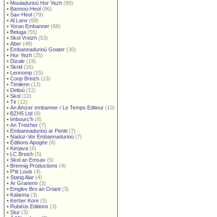
•
Mouladurioù Hor Yezh
(88)
•
Bannoù-Heol
(86)
•
Sav-Heol
(79)
•
Al Lanv
(68)
•
Yoran Embanner
(68)
•
Beluga
(55)
•
Skol Vreizh
(53)
•
Aber
(48)
•
Embannadurioù Goater
(30)
•
Hor Yezh
(25)
•
Dizale
(19)
•
Skrid
(16)
•
Lennomp
(15)
•
Coop Breizh
(13)
•
Timilenn
(13)
•
Delioù
(12)
•
Skol
(12)
•
Tir
(12)
•
An Amzer embanner / Le Temps Editeur
(10)
•
BZH5 Ltd
(8)
•
Imbourc'h
(8)
•
An Treizher
(7)
•
Embannadurioù ar Peniti
(7)
•
Nadoz-Vor Embannadurioù
(7)
•
Éditions Apogée
(6)
•
Kerjava
(6)
•
LC Breizh
(5)
•
Skol an Emsav
(5)
•
Brennig Productions
(4)
•
P'tit Louis
(4)
•
Stang Alar
(4)
•
Ar Granenn
(3)
•
Emglev Bro an Oriant
(3)
•
Kalanna
(3)
•
Kerber Kore
(3)
•
Rubéüs Editions
(3)
•
Stur
(3)