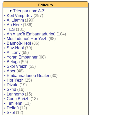
Éditeurs
Trier par nom A-Z
•
Keit Vimp Bev
(297)
•
Al Liamm
(190)
•
An Here
(136)
•
TES
(131)
•
An Alarc'h Embannadurioù
(104)
•
Mouladurioù Hor Yezh
(88)
•
Bannoù-Heol
(86)
•
Sav-Heol
(79)
•
Al Lanv
(68)
•
Yoran Embanner
(68)
•
Beluga
(55)
•
Skol Vreizh
(53)
•
Aber
(48)
•
Embannadurioù Goater
(30)
•
Hor Yezh
(25)
•
Dizale
(19)
•
Skrid
(16)
•
Lennomp
(15)
•
Coop Breizh
(13)
•
Timilenn
(13)
•
Delioù
(12)
•
Skol
(12)