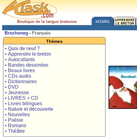
Boutique de la langue bretonne
Brezhoneg
-
Français
Thèmes
• Quoi de neuf ?
• Apprendre le breton
• Autocollants
• Bandes dessinées
• Beaux livres
• CDs audio
• Dictionnaires
• DVD
• Jeunesse
• LIVRES + CD
• Livres bilingues
• Nature et découverte
• Nouvelles
• Poésie
• Romans
• Théâtre