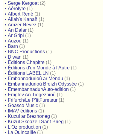
•
Serge Kergoat
(2)
•
Aérolyre
(1)
•
Albert René
(1)
•
Allah's Kanañ
(1)
•
Amzer Nevez
(1)
•
An Dalar
(1)
•
Ar Gripi
(1)
•
Auzou
(1)
•
Barn
(1)
•
BNC Productions
(1)
•
Diwan
(1)
•
Éditions Chapitre
(1)
•
Éditions d'un Monde à l'Autre
(1)
•
Éditions LABEL LN
(1)
•
Embannadurioù ar Mendu
(1)
•
Embannadurioù Breizh Odyssée
(1)
•
Emembannadur/Auto-édition
(1)
•
Emglev An Tiegezhioù
(1)
•
Frifurch/Le P'titFureteur
(1)
•
Goasco Music
(1)
•
IMAV éditions
(1)
•
Kuzul ar Brezhoneg
(1)
•
Kuzul Skoazell Sant-Brieg
(1)
•
L'Oz production
(1)
•
La Quincaille
(1)