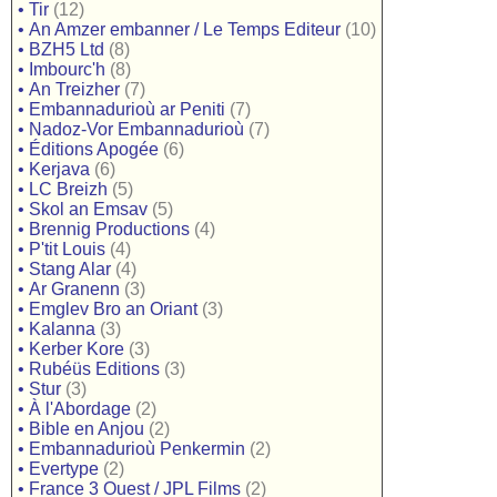
•
Tir
(12)
•
An Amzer embanner / Le Temps Editeur
(10)
•
BZH5 Ltd
(8)
•
Imbourc'h
(8)
•
An Treizher
(7)
•
Embannadurioù ar Peniti
(7)
•
Nadoz-Vor Embannadurioù
(7)
•
Éditions Apogée
(6)
•
Kerjava
(6)
•
LC Breizh
(5)
•
Skol an Emsav
(5)
•
Brennig Productions
(4)
•
P'tit Louis
(4)
•
Stang Alar
(4)
•
Ar Granenn
(3)
•
Emglev Bro an Oriant
(3)
•
Kalanna
(3)
•
Kerber Kore
(3)
•
Rubéüs Editions
(3)
•
Stur
(3)
•
À l'Abordage
(2)
•
Bible en Anjou
(2)
•
Embannadurioù Penkermin
(2)
•
Evertype
(2)
•
France 3 Ouest / JPL Films
(2)