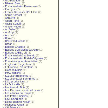
•
À l'Abordage
(2)
•
Bible en Anjou
(2)
•
Embannadurioù Penkermin
(2)
•
Evertype
(2)
•
France 3 Ouest / JPL Films
(2)
•
Serge Kergoat
(2)
•
Aérolyre
(1)
•
Albert René
(1)
•
Allah's Kanañ
(1)
•
Amzer Nevez
(1)
•
An Dalar
(1)
•
Ar Gripi
(1)
•
Auzou
(1)
•
Barn
(1)
•
BNC Productions
(1)
•
Diwan
(1)
•
Éditions Chapitre
(1)
•
Éditions d'un Monde à l'Autre
(1)
•
Éditions LABEL LN
(1)
•
Embannadurioù ar Mendu
(1)
•
Embannadurioù Breizh Odyssée
(1)
•
Emembannadur/Auto-édition
(1)
•
Emglev An Tiegezhioù
(1)
•
Frifurch/Le P'titFureteur
(1)
•
Goasco Music
(1)
•
IMAV éditions
(1)
•
Kuzul ar Brezhoneg
(1)
•
Kuzul Skoazell Sant-Brieg
(1)
•
L'Oz production
(1)
•
La Quincaille
(1)
•
Les Amis du Bois
(1)
•
Les Découvertes de la Luciole
(1)
•
Les éditions du Temps
(1)
•
Les Petits Chemins
(1)
•
Levr an Arzhez
(1)
•
Lionel Buannic Krouiñ
(1)
•
Mignoned Anjela
(1)
•
OE éditions
(1)