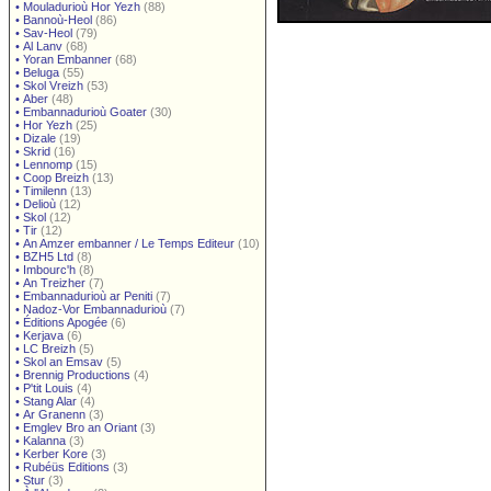
•
Mouladurioù Hor Yezh
(88)
•
Bannoù-Heol
(86)
•
Sav-Heol
(79)
•
Al Lanv
(68)
•
Yoran Embanner
(68)
•
Beluga
(55)
•
Skol Vreizh
(53)
•
Aber
(48)
•
Embannadurioù Goater
(30)
•
Hor Yezh
(25)
•
Dizale
(19)
•
Skrid
(16)
•
Lennomp
(15)
•
Coop Breizh
(13)
•
Timilenn
(13)
•
Delioù
(12)
•
Skol
(12)
•
Tir
(12)
•
An Amzer embanner / Le Temps Editeur
(10)
•
BZH5 Ltd
(8)
•
Imbourc'h
(8)
•
An Treizher
(7)
•
Embannadurioù ar Peniti
(7)
•
Nadoz-Vor Embannadurioù
(7)
•
Éditions Apogée
(6)
•
Kerjava
(6)
•
LC Breizh
(5)
•
Skol an Emsav
(5)
•
Brennig Productions
(4)
•
P'tit Louis
(4)
•
Stang Alar
(4)
•
Ar Granenn
(3)
•
Emglev Bro an Oriant
(3)
•
Kalanna
(3)
•
Kerber Kore
(3)
•
Rubéüs Editions
(3)
•
Stur
(3)