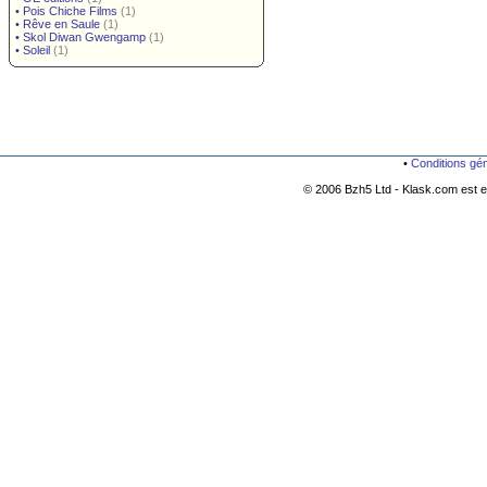
•
Pois Chiche Films
(1)
•
Rêve en Saule
(1)
•
Skol Diwan Gwengamp
(1)
•
Soleil
(1)
•
Conditions gé
© 2006 Bzh5 Ltd - Klask.com est es