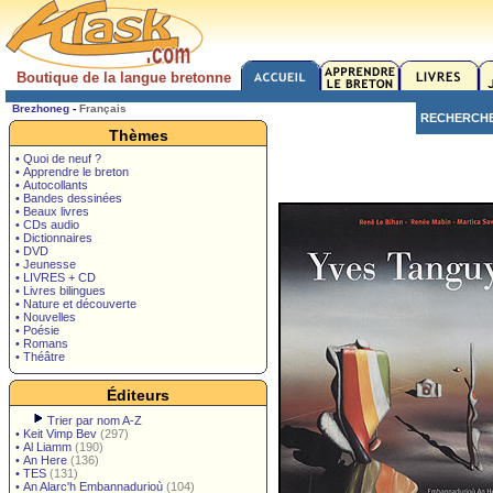
Boutique de la langue bretonne
Brezhoneg
-
Français
RECHERCH
Thèmes
• Quoi de neuf ?
• Apprendre le breton
• Autocollants
• Bandes dessinées
• Beaux livres
• CDs audio
• Dictionnaires
• DVD
• Jeunesse
• LIVRES + CD
• Livres bilingues
• Nature et découverte
• Nouvelles
• Poésie
• Romans
• Théâtre
Éditeurs
Trier par nom A-Z
•
Keit Vimp Bev
(297)
•
Al Liamm
(190)
•
An Here
(136)
•
TES
(131)
•
An Alarc'h Embannadurioù
(104)