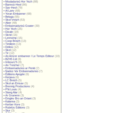
•
Mouladurioù Hor Yezh
(88)
•
Bannoù-Heol
(86)
•
Sav-Heol
(79)
•
Al Lanv
(68)
•
Yoran Embanner
(68)
•
Beluga
(55)
•
Skol Vreizh
(53)
•
Aber
(48)
•
Embannadurioù Goater
(30)
•
Hor Yezh
(25)
•
Dizale
(19)
•
Skrid
(16)
•
Lennomp
(15)
•
Coop Breizh
(13)
•
Timilenn
(13)
•
Delioù
(12)
•
Skol
(12)
•
Tir
(12)
•
An Amzer embanner / Le Temps Editeur
(10)
•
BZH5 Ltd
(8)
•
Imbourc'h
(8)
•
An Treizher
(7)
•
Embannadurioù ar Peniti
(7)
•
Nadoz-Vor Embannadurioù
(7)
•
Éditions Apogée
(6)
•
Kerjava
(6)
•
LC Breizh
(5)
•
Skol an Emsav
(5)
•
Brennig Productions
(4)
•
P'tit Louis
(4)
•
Stang Alar
(4)
•
Ar Granenn
(3)
•
Emglev Bro an Oriant
(3)
•
Kalanna
(3)
•
Kerber Kore
(3)
•
Rubéüs Editions
(3)
•
Stur
(3)