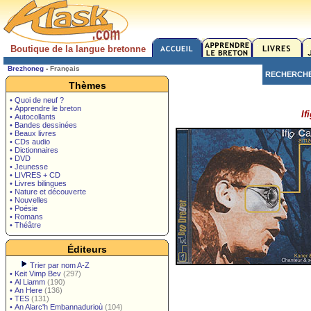
Boutique de la langue bretonne
Brezhoneg
-
Français
RECHERCH
Thèmes
• Quoi de neuf ?
• Apprendre le breton
If
• Autocollants
• Bandes dessinées
• Beaux livres
• CDs audio
• Dictionnaires
• DVD
• Jeunesse
• LIVRES + CD
• Livres bilingues
• Nature et découverte
• Nouvelles
• Poésie
• Romans
• Théâtre
Éditeurs
Trier par nom A-Z
•
Keit Vimp Bev
(297)
•
Al Liamm
(190)
•
An Here
(136)
•
TES
(131)
•
An Alarc'h Embannadurioù
(104)