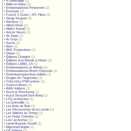
•
À l'Abordage
(2)
•
Bible en Anjou
(2)
•
Embannadurioù Penkermin
(2)
•
Evertype
(2)
•
France 3 Ouest / JPL Films
(2)
•
Serge Kergoat
(2)
•
Aérolyre
(1)
•
Albert René
(1)
•
Allah's Kanañ
(1)
•
Amzer Nevez
(1)
•
An Dalar
(1)
•
Ar Gripi
(1)
•
Auzou
(1)
•
Barn
(1)
•
BNC Productions
(1)
•
Diwan
(1)
•
Éditions Chapitre
(1)
•
Éditions d'un Monde à l'Autre
(1)
•
Éditions LABEL LN
(1)
•
Embannadurioù ar Mendu
(1)
•
Embannadurioù Breizh Odyssée
(1)
•
Emembannadur/Auto-édition
(1)
•
Emglev An Tiegezhioù
(1)
•
Frifurch/Le P'titFureteur
(1)
•
Goasco Music
(1)
•
IMAV éditions
(1)
•
Kuzul ar Brezhoneg
(1)
•
Kuzul Skoazell Sant-Brieg
(1)
•
L'Oz production
(1)
•
La Quincaille
(1)
•
Les Amis du Bois
(1)
•
Les Découvertes de la Luciole
(1)
•
Les éditions du Temps
(1)
•
Les Petits Chemins
(1)
•
Levr an Arzhez
(1)
•
Lionel Buannic Krouiñ
(1)
•
Mignoned Anjela
(1)
•
OE éditions
(1)