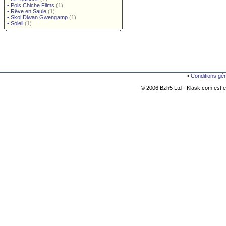
•
Pois Chiche Films
(1)
•
Rêve en Saule
(1)
•
Skol Diwan Gwengamp
(1)
•
Soleil
(1)
•
Conditions gé
© 2006 Bzh5 Ltd - Klask.com est es