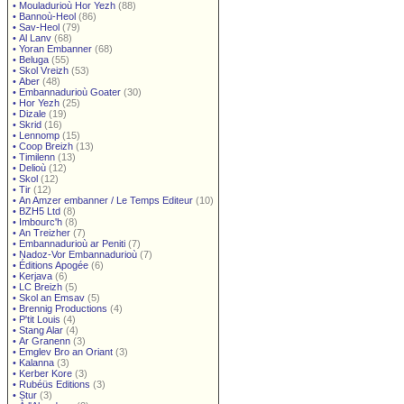
•
Mouladurioù Hor Yezh
(88)
•
Bannoù-Heol
(86)
•
Sav-Heol
(79)
•
Al Lanv
(68)
•
Yoran Embanner
(68)
•
Beluga
(55)
•
Skol Vreizh
(53)
•
Aber
(48)
•
Embannadurioù Goater
(30)
•
Hor Yezh
(25)
•
Dizale
(19)
•
Skrid
(16)
•
Lennomp
(15)
•
Coop Breizh
(13)
•
Timilenn
(13)
•
Delioù
(12)
•
Skol
(12)
•
Tir
(12)
•
An Amzer embanner / Le Temps Editeur
(10)
•
BZH5 Ltd
(8)
•
Imbourc'h
(8)
•
An Treizher
(7)
•
Embannadurioù ar Peniti
(7)
•
Nadoz-Vor Embannadurioù
(7)
•
Éditions Apogée
(6)
•
Kerjava
(6)
•
LC Breizh
(5)
•
Skol an Emsav
(5)
•
Brennig Productions
(4)
•
P'tit Louis
(4)
•
Stang Alar
(4)
•
Ar Granenn
(3)
•
Emglev Bro an Oriant
(3)
•
Kalanna
(3)
•
Kerber Kore
(3)
•
Rubéüs Editions
(3)
•
Stur
(3)