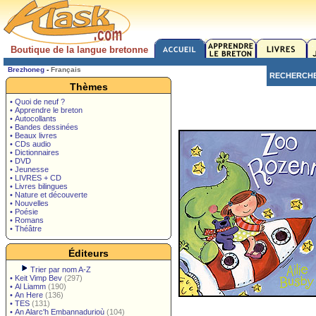
Boutique de la langue bretonne
Brezhoneg
-
Français
RECHERCH
Thèmes
• Quoi de neuf ?
• Apprendre le breton
• Autocollants
• Bandes dessinées
• Beaux livres
• CDs audio
• Dictionnaires
• DVD
• Jeunesse
• LIVRES + CD
• Livres bilingues
• Nature et découverte
• Nouvelles
• Poésie
• Romans
• Théâtre
Éditeurs
Trier par nom A-Z
•
Keit Vimp Bev
(297)
•
Al Liamm
(190)
•
An Here
(136)
•
TES
(131)
•
An Alarc'h Embannadurioù
(104)