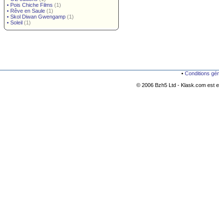
•
Pois Chiche Films
(1)
•
Rêve en Saule
(1)
•
Skol Diwan Gwengamp
(1)
•
Soleil
(1)
•
Conditions gé
© 2006 Bzh5 Ltd - Klask.com est es