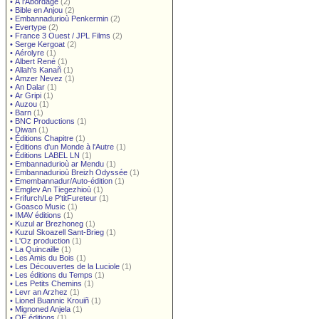
•
À l'Abordage
(2)
•
Bible en Anjou
(2)
•
Embannadurioù Penkermin
(2)
•
Evertype
(2)
•
France 3 Ouest / JPL Films
(2)
•
Serge Kergoat
(2)
•
Aérolyre
(1)
•
Albert René
(1)
•
Allah's Kanañ
(1)
•
Amzer Nevez
(1)
•
An Dalar
(1)
•
Ar Gripi
(1)
•
Auzou
(1)
•
Barn
(1)
•
BNC Productions
(1)
•
Diwan
(1)
•
Éditions Chapitre
(1)
•
Éditions d'un Monde à l'Autre
(1)
•
Éditions LABEL LN
(1)
•
Embannadurioù ar Mendu
(1)
•
Embannadurioù Breizh Odyssée
(1)
•
Emembannadur/Auto-édition
(1)
•
Emglev An Tiegezhioù
(1)
•
Frifurch/Le P'titFureteur
(1)
•
Goasco Music
(1)
•
IMAV éditions
(1)
•
Kuzul ar Brezhoneg
(1)
•
Kuzul Skoazell Sant-Brieg
(1)
•
L'Oz production
(1)
•
La Quincaille
(1)
•
Les Amis du Bois
(1)
•
Les Découvertes de la Luciole
(1)
•
Les éditions du Temps
(1)
•
Les Petits Chemins
(1)
•
Levr an Arzhez
(1)
•
Lionel Buannic Krouiñ
(1)
•
Mignoned Anjela
(1)
•
OE éditions
(1)