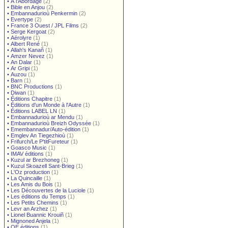
•
À l'Abordage
(2)
•
Bible en Anjou
(2)
•
Embannadurioù Penkermin
(2)
•
Evertype
(2)
•
France 3 Ouest / JPL Films
(2)
•
Serge Kergoat
(2)
•
Aérolyre
(1)
•
Albert René
(1)
•
Allah's Kanañ
(1)
•
Amzer Nevez
(1)
•
An Dalar
(1)
•
Ar Gripi
(1)
•
Auzou
(1)
•
Barn
(1)
•
BNC Productions
(1)
•
Diwan
(1)
•
Éditions Chapitre
(1)
•
Éditions d'un Monde à l'Autre
(1)
•
Éditions LABEL LN
(1)
•
Embannadurioù ar Mendu
(1)
•
Embannadurioù Breizh Odyssée
(1)
•
Emembannadur/Auto-édition
(1)
•
Emglev An Tiegezhioù
(1)
•
Frifurch/Le P'titFureteur
(1)
•
Goasco Music
(1)
•
IMAV éditions
(1)
•
Kuzul ar Brezhoneg
(1)
•
Kuzul Skoazell Sant-Brieg
(1)
•
L'Oz production
(1)
•
La Quincaille
(1)
•
Les Amis du Bois
(1)
•
Les Découvertes de la Luciole
(1)
•
Les éditions du Temps
(1)
•
Les Petits Chemins
(1)
•
Levr an Arzhez
(1)
•
Lionel Buannic Krouiñ
(1)
•
Mignoned Anjela
(1)
•
OE éditions
(1)