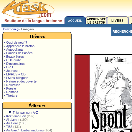
Boutique de la langue bretonne
Brezhoneg
-
Français
RECHERCH
Thèmes
• Quoi de neuf ?
• Apprendre le breton
• Autocollants
• Bandes dessinées
• Beaux livres
• CDs audio
• Dictionnaires
• DVD
• Jeunesse
• LIVRES + CD
• Livres bilingues
• Nature et découverte
• Nouvelles
• Poésie
• Romans
• Théâtre
Éditeurs
Trier par nom A-Z
•
Keit Vimp Bev
(297)
•
Al Liamm
(190)
•
An Here
(136)
•
TES
(131)
•
An Alarc'h Embannadurioù
(104)