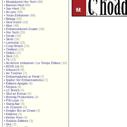
•
Mouladurioù Hor Yezh
(88)
•
Bannoù-Heol
(86)
•
Sav-Heol
(79)
•
Al Lanv
(68)
•
Yoran Embanner
(68)
•
Beluga
(55)
•
Skol Vreizh
(53)
•
Aber
(48)
•
Embannadurioù Goater
(30)
•
Hor Yezh
(25)
•
Dizale
(19)
•
Skrid
(16)
•
Lennomp
(15)
•
Coop Breizh
(13)
•
Timilenn
(13)
•
Delioù
(12)
•
Skol
(12)
•
Tir
(12)
•
An Amzer embanner / Le Temps Editeur
(10)
•
BZH5 Ltd
(8)
•
Imbourc'h
(8)
•
An Treizher
(7)
•
Embannadurioù ar Peniti
(7)
•
Nadoz-Vor Embannadurioù
(7)
•
Éditions Apogée
(6)
•
Kerjava
(6)
•
LC Breizh
(5)
•
Skol an Emsav
(5)
•
Brennig Productions
(4)
•
P'tit Louis
(4)
•
Stang Alar
(4)
•
Ar Granenn
(3)
•
Emglev Bro an Oriant
(3)
•
Kalanna
(3)
•
Kerber Kore
(3)
•
Rubéüs Editions
(3)
•
Stur
(3)