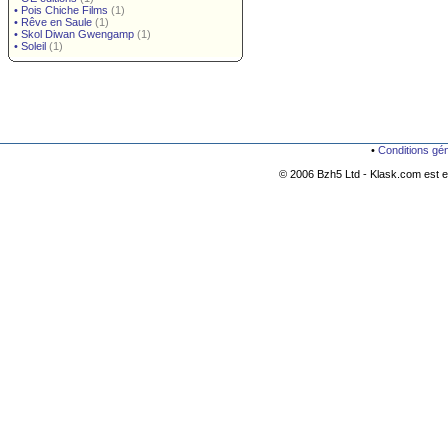
•
Pois Chiche Films
(1)
•
Rêve en Saule
(1)
•
Skol Diwan Gwengamp
(1)
•
Soleil
(1)
•
Conditions gé
© 2006 Bzh5 Ltd - Klask.com est es