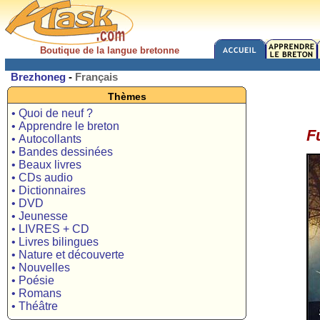
Boutique de la langue bretonne
Brezhoneg
-
Français
Thèmes
• Quoi de neuf ?
• Apprendre le breton
F
• Autocollants
• Bandes dessinées
• Beaux livres
• CDs audio
• Dictionnaires
• DVD
• Jeunesse
• LIVRES + CD
• Livres bilingues
• Nature et découverte
• Nouvelles
• Poésie
• Romans
• Théâtre