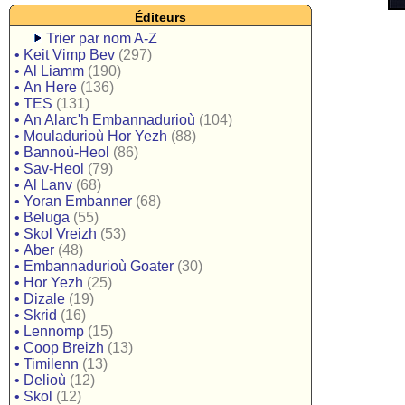
Éditeurs
Trier par nom A-Z
•
Keit Vimp Bev
(297)
•
Al Liamm
(190)
•
An Here
(136)
•
TES
(131)
•
An Alarc'h Embannadurioù
(104)
•
Mouladurioù Hor Yezh
(88)
•
Bannoù-Heol
(86)
•
Sav-Heol
(79)
•
Al Lanv
(68)
•
Yoran Embanner
(68)
•
Beluga
(55)
•
Skol Vreizh
(53)
•
Aber
(48)
•
Embannadurioù Goater
(30)
•
Hor Yezh
(25)
•
Dizale
(19)
•
Skrid
(16)
•
Lennomp
(15)
•
Coop Breizh
(13)
•
Timilenn
(13)
•
Delioù
(12)
•
Skol
(12)