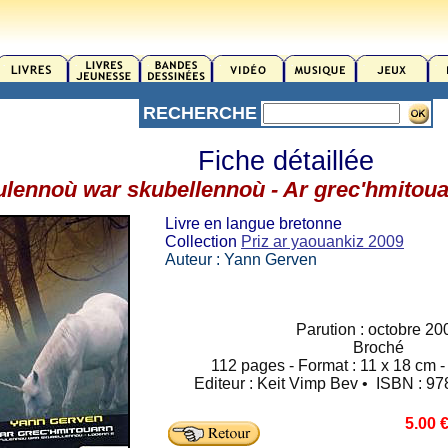
RECHERCHE
Fiche détaillée
ulennoù war skubellennoù - Ar grec'hmitouar
Livre en langue bretonne
Collection
Priz ar yaouankiz 2009
Auteur : Yann Gerven
Parution : octobre 20
Broché
112 pages - Format : 11 x 18 cm - 
Editeur : Keit Vimp Bev • ISBN : 9
5.00 