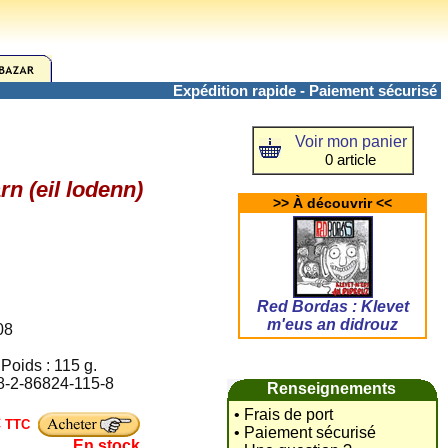
Expédition rapide - Paiement sécurisé
Voir mon panier
0 article
n (eil lodenn)
>> À découvrir <<
Red Bordas : Klevet
m'eus an didrouz
08
Poids : 115 g.
78-2-86824-115-8
Renseignements
• Frais de port
€
TTC
• Paiement sécurisé
En stock