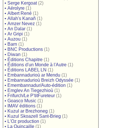
•
Serge Kergoat
(2)
•
Aérolyre
(1)
•
Albert René
(1)
•
Allah's Kanañ
(1)
•
Amzer Nevez
(1)
•
An Dalar
(1)
•
Ar Gripi
(1)
•
Auzou
(1)
•
Barn
(1)
•
BNC Productions
(1)
•
Diwan
(1)
•
Éditions Chapitre
(1)
•
Éditions d'un Monde à l'Autre
(1)
•
Éditions LABEL LN
(1)
•
Embannadurioù ar Mendu
(1)
•
Embannadurioù Breizh Odyssée
(1)
•
Emembannadur/Auto-édition
(1)
•
Emglev An Tiegezhioù
(1)
•
Frifurch/Le P'titFureteur
(1)
•
Goasco Music
(1)
•
IMAV éditions
(1)
•
Kuzul ar Brezhoneg
(1)
•
Kuzul Skoazell Sant-Brieg
(1)
•
L'Oz production
(1)
•
La Quincaille
(1)