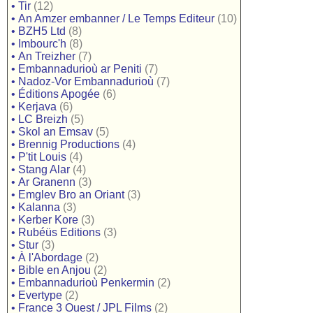
•
Tir
(12)
•
An Amzer embanner / Le Temps Editeur
(10)
•
BZH5 Ltd
(8)
•
Imbourc'h
(8)
•
An Treizher
(7)
•
Embannadurioù ar Peniti
(7)
•
Nadoz-Vor Embannadurioù
(7)
•
Éditions Apogée
(6)
•
Kerjava
(6)
•
LC Breizh
(5)
•
Skol an Emsav
(5)
•
Brennig Productions
(4)
•
P'tit Louis
(4)
•
Stang Alar
(4)
•
Ar Granenn
(3)
•
Emglev Bro an Oriant
(3)
•
Kalanna
(3)
•
Kerber Kore
(3)
•
Rubéüs Editions
(3)
•
Stur
(3)
•
À l'Abordage
(2)
•
Bible en Anjou
(2)
•
Embannadurioù Penkermin
(2)
•
Evertype
(2)
•
France 3 Ouest / JPL Films
(2)