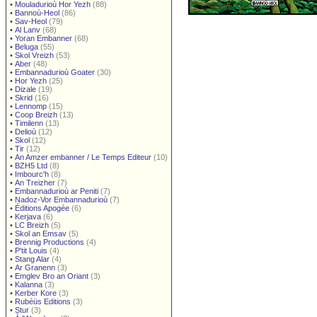
•
Mouladurioù Hor Yezh
(88)
•
Bannoù-Heol
(86)
•
Sav-Heol
(79)
•
Al Lanv
(68)
•
Yoran Embanner
(68)
•
Beluga
(55)
•
Skol Vreizh
(53)
•
Aber
(48)
•
Embannadurioù Goater
(30)
•
Hor Yezh
(25)
•
Dizale
(19)
•
Skrid
(16)
•
Lennomp
(15)
•
Coop Breizh
(13)
•
Timilenn
(13)
•
Delioù
(12)
•
Skol
(12)
•
Tir
(12)
•
An Amzer embanner / Le Temps Editeur
(10)
•
BZH5 Ltd
(8)
•
Imbourc'h
(8)
•
An Treizher
(7)
•
Embannadurioù ar Peniti
(7)
•
Nadoz-Vor Embannadurioù
(7)
•
Éditions Apogée
(6)
•
Kerjava
(6)
•
LC Breizh
(5)
•
Skol an Emsav
(5)
•
Brennig Productions
(4)
•
P'tit Louis
(4)
•
Stang Alar
(4)
•
Ar Granenn
(3)
•
Emglev Bro an Oriant
(3)
•
Kalanna
(3)
•
Kerber Kore
(3)
•
Rubéüs Editions
(3)
•
Stur
(3)