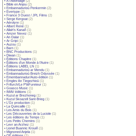
•
À l'Abordage
(2)
•
Bible en Anjou
(2)
•
Embannadurioù Penkermin
(2)
•
Evertype
(2)
•
France 3 Ouest / JPL Films
(2)
•
Serge Kergoat
(2)
•
Aérolyre
(1)
•
Albert René
(1)
•
Allah's Kanañ
(1)
•
Amzer Nevez
(1)
•
An Dalar
(1)
•
Ar Gripi
(1)
•
Auzou
(1)
•
Barn
(1)
•
BNC Productions
(1)
•
Diwan
(1)
•
Éditions Chapitre
(1)
•
Éditions d'un Monde à l'Autre
(1)
•
Éditions LABEL LN
(1)
•
Embannadurioù ar Mendu
(1)
•
Embannadurioù Breizh Odyssée
(1)
•
Emembannadur/Auto-édition
(1)
•
Emglev An Tiegezhioù
(1)
•
Frifurch/Le P'titFureteur
(1)
•
Goasco Music
(1)
•
IMAV éditions
(1)
•
Kuzul ar Brezhoneg
(1)
•
Kuzul Skoazell Sant-Brieg
(1)
•
L'Oz production
(1)
•
La Quincaille
(1)
•
Les Amis du Bois
(1)
•
Les Découvertes de la Luciole
(1)
•
Les éditions du Temps
(1)
•
Les Petits Chemins
(1)
•
Levr an Arzhez
(1)
•
Lionel Buannic Krouiñ
(1)
•
Mignoned Anjela
(1)
•
OE éditions
(1)