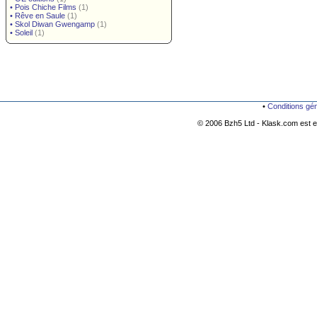
•
Pois Chiche Films
(1)
•
Rêve en Saule
(1)
•
Skol Diwan Gwengamp
(1)
•
Soleil
(1)
•
Conditions gé
© 2006 Bzh5 Ltd - Klask.com est es