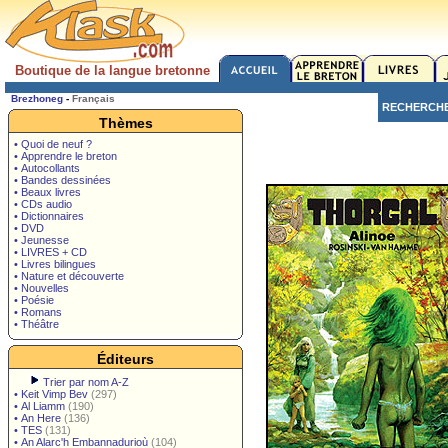
Boutique de la langue bretonne
Brezhoneg
-
Français
RECHERCH
Thèmes
• Quoi de neuf ?
• Apprendre le breton
• Autocollants
• Bandes dessinées
• Beaux livres
• CDs audio
• Dictionnaires
• DVD
• Jeunesse
• LIVRES + CD
• Livres bilingues
• Nature et découverte
• Nouvelles
• Poésie
• Romans
• Théâtre
Éditeurs
Trier par nom A-Z
•
Keit Vimp Bev
(297)
•
Al Liamm
(190)
•
An Here
(136)
•
TES
(131)
•
An Alarc'h Embannadurioù
(104)