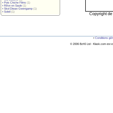
•
Pois Chiche Films
(1)
•
Rêve en Saule
(1)
•
Skol Diwan Gwengamp
(1)
•
Soleil
(1)
Copyright de 
•
Conditions gé
© 2006 Bzh5 Ltd - Klask.com est es