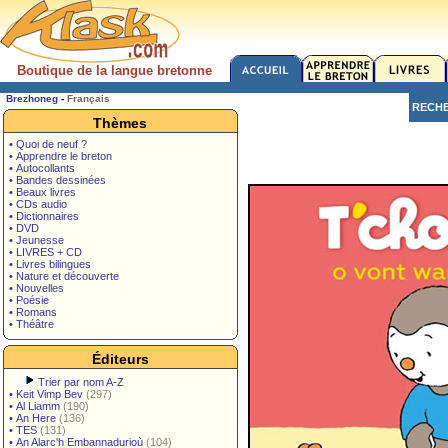
Boutique de la langue bretonne
Brezhoneg
-
Français
RECH
Thèmes
• Quoi de neuf ?
• Apprendre le breton
• Autocollants
• Bandes dessinées
• Beaux livres
• CDs audio
• Dictionnaires
• DVD
• Jeunesse
• LIVRES + CD
• Livres bilingues
• Nature et découverte
• Nouvelles
• Poésie
• Romans
• Théâtre
Éditeurs
Trier par nom A-Z
•
Keit Vimp Bev
(297)
•
Al Liamm
(190)
•
An Here
(136)
•
TES
(131)
•
An Alarc'h Embannadurioù
(104)