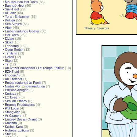
•
Mouladurioù Hor Yezh
(88)
•
Bannoù-Heol
(86)
•
Sav-Heol
(79)
•
Al Lanv
(68)
•
Yoran Embanner
(68)
•
Beluga
(55)
•
Skol Vreizh
(53)
•
Aber
(48)
•
Embannadurioù Goater
(30)
•
Hor Yezh
(25)
•
Dizale
(19)
•
Skrid
(16)
•
Lennomp
(15)
•
Coop Breizh
(13)
•
Timilenn
(13)
•
Delioù
(12)
•
Skol
(12)
•
Tir
(12)
•
An Amzer embanner / Le Temps Editeur
(10)
•
BZH5 Ltd
(8)
•
Imbourc'h
(8)
•
An Treizher
(7)
•
Embannadurioù ar Peniti
(7)
•
Nadoz-Vor Embannadurioù
(7)
•
Éditions Apogée
(6)
•
Kerjava
(6)
•
LC Breizh
(5)
•
Skol an Emsav
(5)
•
Brennig Productions
(4)
•
P'tit Louis
(4)
•
Stang Alar
(4)
•
Ar Granenn
(3)
•
Emglev Bro an Oriant
(3)
•
Kalanna
(3)
•
Kerber Kore
(3)
•
Rubéüs Editions
(3)
•
Stur
(3)