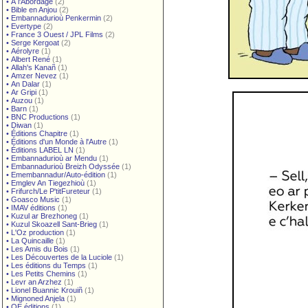
•
À l'Abordage
(2)
•
Bible en Anjou
(2)
•
Embannadurioù Penkermin
(2)
•
Evertype
(2)
•
France 3 Ouest / JPL Films
(2)
•
Serge Kergoat
(2)
•
Aérolyre
(1)
•
Albert René
(1)
•
Allah's Kanañ
(1)
•
Amzer Nevez
(1)
•
An Dalar
(1)
•
Ar Gripi
(1)
•
Auzou
(1)
•
Barn
(1)
•
BNC Productions
(1)
•
Diwan
(1)
•
Éditions Chapitre
(1)
•
Éditions d'un Monde à l'Autre
(1)
•
Éditions LABEL LN
(1)
•
Embannadurioù ar Mendu
(1)
•
Embannadurioù Breizh Odyssée
(1)
•
Emembannadur/Auto-édition
(1)
•
Emglev An Tiegezhioù
(1)
•
Frifurch/Le P'titFureteur
(1)
•
Goasco Music
(1)
•
IMAV éditions
(1)
•
Kuzul ar Brezhoneg
(1)
•
Kuzul Skoazell Sant-Brieg
(1)
•
L'Oz production
(1)
•
La Quincaille
(1)
•
Les Amis du Bois
(1)
•
Les Découvertes de la Luciole
(1)
•
Les éditions du Temps
(1)
•
Les Petits Chemins
(1)
•
Levr an Arzhez
(1)
•
Lionel Buannic Krouiñ
(1)
•
Mignoned Anjela
(1)
•
OE éditions
(1)