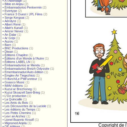
•
À l'Abordage
(2)
•
Bible en Anjou
(2)
•
Embannadurioù Penkermin
(2)
•
Evertype
(2)
•
France 3 Ouest / JPL Films
(2)
•
Serge Kergoat
(2)
•
Aérolyre
(1)
•
Albert René
(1)
•
Allah's Kanañ
(1)
•
Amzer Nevez
(1)
•
An Dalar
(1)
•
Ar Gripi
(1)
•
Auzou
(1)
•
Barn
(1)
•
BNC Productions
(1)
•
Diwan
(1)
•
Éditions Chapitre
(1)
•
Éditions d'un Monde à l'Autre
(1)
•
Éditions LABEL LN
(1)
•
Embannadurioù ar Mendu
(1)
•
Embannadurioù Breizh Odyssée
(1)
•
Emembannadur/Auto-édition
(1)
•
Emglev An Tiegezhioù
(1)
•
Frifurch/Le P'titFureteur
(1)
•
Goasco Music
(1)
•
IMAV éditions
(1)
•
Kuzul ar Brezhoneg
(1)
•
Kuzul Skoazell Sant-Brieg
(1)
•
L'Oz production
(1)
•
La Quincaille
(1)
•
Les Amis du Bois
(1)
•
Les Découvertes de la Luciole
(1)
•
Les éditions du Temps
(1)
•
Les Petits Chemins
(1)
•
Levr an Arzhez
(1)
•
Lionel Buannic Krouiñ
(1)
•
Mignoned Anjela
(1)
Copyright de l'
•
OE éditions
(1)