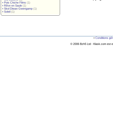
•
Pois Chiche Films
(1)
•
Rêve en Saule
(1)
•
Skol Diwan Gwengamp
(1)
•
Soleil
(1)
•
Conditions gé
© 2006 Bzh5 Ltd - Klask.com est es