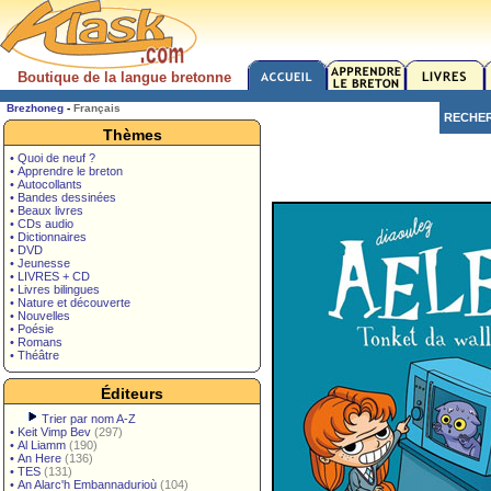
Boutique de la langue bretonne
Brezhoneg
-
Français
RECHE
Thèmes
• Quoi de neuf ?
• Apprendre le breton
• Autocollants
• Bandes dessinées
• Beaux livres
• CDs audio
• Dictionnaires
• DVD
• Jeunesse
• LIVRES + CD
• Livres bilingues
• Nature et découverte
• Nouvelles
• Poésie
• Romans
• Théâtre
Éditeurs
Trier par nom A-Z
•
Keit Vimp Bev
(297)
•
Al Liamm
(190)
•
An Here
(136)
•
TES
(131)
•
An Alarc'h Embannadurioù
(104)