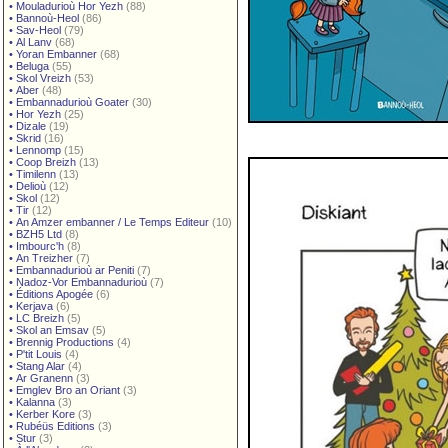
•
Mouladurioù Hor Yezh
(88)
•
Bannoù-Heol
(86)
•
Sav-Heol
(79)
•
Al Lanv
(68)
•
Yoran Embanner
(68)
•
Beluga
(55)
•
Skol Vreizh
(53)
•
Aber
(48)
•
Embannadurioù Goater
(30)
•
Hor Yezh
(25)
•
Dizale
(19)
•
Skrid
(16)
•
Lennomp
(15)
•
Coop Breizh
(13)
•
Timilenn
(13)
•
Delioù
(12)
•
Skol
(12)
•
Tir
(12)
•
An Amzer embanner / Le Temps Editeur
(10)
•
BZH5 Ltd
(8)
•
Imbourc'h
(8)
•
An Treizher
(7)
•
Embannadurioù ar Peniti
(7)
•
Nadoz-Vor Embannadurioù
(7)
•
Éditions Apogée
(6)
•
Kerjava
(6)
•
LC Breizh
(5)
•
Skol an Emsav
(5)
•
Brennig Productions
(4)
•
P'tit Louis
(4)
•
Stang Alar
(4)
•
Ar Granenn
(3)
•
Emglev Bro an Oriant
(3)
•
Kalanna
(3)
•
Kerber Kore
(3)
•
Rubéüs Editions
(3)
•
Stur
(3)