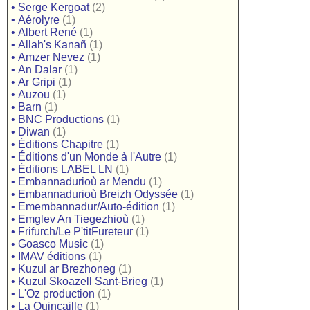
•
Serge Kergoat
(2)
•
Aérolyre
(1)
•
Albert René
(1)
•
Allah's Kanañ
(1)
•
Amzer Nevez
(1)
•
An Dalar
(1)
•
Ar Gripi
(1)
•
Auzou
(1)
•
Barn
(1)
•
BNC Productions
(1)
•
Diwan
(1)
•
Éditions Chapitre
(1)
•
Éditions d'un Monde à l'Autre
(1)
•
Éditions LABEL LN
(1)
•
Embannadurioù ar Mendu
(1)
•
Embannadurioù Breizh Odyssée
(1)
•
Emembannadur/Auto-édition
(1)
•
Emglev An Tiegezhioù
(1)
•
Frifurch/Le P'titFureteur
(1)
•
Goasco Music
(1)
•
IMAV éditions
(1)
•
Kuzul ar Brezhoneg
(1)
•
Kuzul Skoazell Sant-Brieg
(1)
•
L'Oz production
(1)
•
La Quincaille
(1)