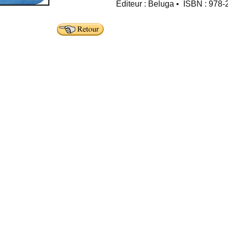
Editeur : Beluga • ISBN : 978