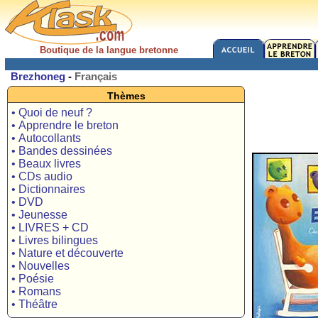
Boutique de la langue bretonne
Brezhoneg
-
Français
Thèmes
• Quoi de neuf ?
• Apprendre le breton
• Autocollants
• Bandes dessinées
• Beaux livres
• CDs audio
• Dictionnaires
• DVD
• Jeunesse
• LIVRES + CD
• Livres bilingues
• Nature et découverte
• Nouvelles
• Poésie
• Romans
• Théâtre