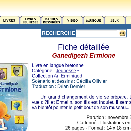
RECHERCHE
Fiche détaillée
Ganedigezh Ermione
Livre en langue bretonne
Catégorie :
Jeunesse
•
Collection
An Erminiged
Scénario et dessins : Cécilia Ollivier
Traduction : Drian Bernier
Un grand changement de vie se prépare. Le
vue d'?il et Ermelin, son fils est inquiet. Il se
va bientôt pointer le petit bout de son museau...
Parution : novembre 
Cartonné - Illustrations e
26 pages - Format : 14 x 18 cm -