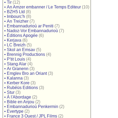
•
Tir
(12)
•
An Amzer embanner / Le Temps Editeur
(10)
•
BZH5 Ltd
(8)
•
Imbourc'h
(8)
•
An Treizher
(7)
•
Embannadurioù ar Peniti
(7)
•
Nadoz-Vor Embannadurioù
(7)
•
Éditions Apogée
(6)
•
Kerjava
(6)
•
LC Breizh
(5)
•
Skol an Emsav
(5)
•
Brennig Productions
(4)
•
P'tit Louis
(4)
•
Stang Alar
(4)
•
Ar Granenn
(3)
•
Emglev Bro an Oriant
(3)
•
Kalanna
(3)
•
Kerber Kore
(3)
•
Rubéüs Editions
(3)
•
Stur
(3)
•
À l'Abordage
(2)
•
Bible en Anjou
(2)
•
Embannadurioù Penkermin
(2)
•
Evertype
(2)
•
France 3 Ouest / JPL Films
(2)