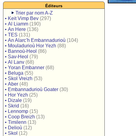
Éditeurs
Trier par nom A-Z
•
Keit Vimp Bev
(297)
•
Al Liamm
(190)
•
An Here
(136)
•
TES
(131)
•
An Alarc'h Embannadurioù
(104)
•
Mouladurioù Hor Yezh
(88)
•
Bannoù-Heol
(86)
•
Sav-Heol
(79)
•
Al Lanv
(68)
•
Yoran Embanner
(68)
•
Beluga
(55)
•
Skol Vreizh
(53)
•
Aber
(48)
•
Embannadurioù Goater
(30)
•
Hor Yezh
(25)
•
Dizale
(19)
•
Skrid
(16)
•
Lennomp
(15)
•
Coop Breizh
(13)
•
Timilenn
(13)
•
Delioù
(12)
•
Skol
(12)