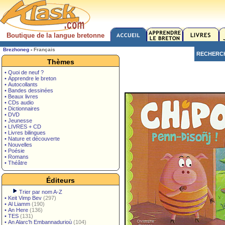
Boutique de la langue bretonne
Brezhoneg
-
Français
RECHERC
Thèmes
• Quoi de neuf ?
• Apprendre le breton
• Autocollants
• Bandes dessinées
• Beaux livres
• CDs audio
• Dictionnaires
• DVD
• Jeunesse
• LIVRES + CD
• Livres bilingues
• Nature et découverte
• Nouvelles
• Poésie
• Romans
• Théâtre
Éditeurs
Trier par nom A-Z
•
Keit Vimp Bev
(297)
•
Al Liamm
(190)
•
An Here
(136)
•
TES
(131)
•
An Alarc'h Embannadurioù
(104)