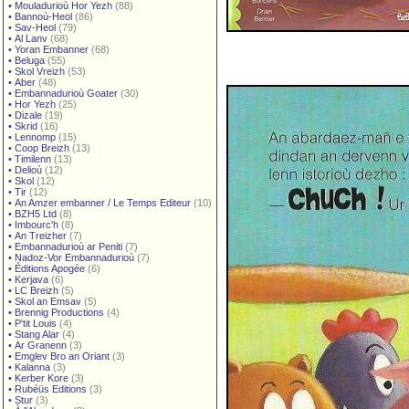
•
Mouladurioù Hor Yezh
(88)
•
Bannoù-Heol
(86)
•
Sav-Heol
(79)
•
Al Lanv
(68)
•
Yoran Embanner
(68)
•
Beluga
(55)
•
Skol Vreizh
(53)
•
Aber
(48)
•
Embannadurioù Goater
(30)
•
Hor Yezh
(25)
•
Dizale
(19)
•
Skrid
(16)
•
Lennomp
(15)
•
Coop Breizh
(13)
•
Timilenn
(13)
•
Delioù
(12)
•
Skol
(12)
•
Tir
(12)
•
An Amzer embanner / Le Temps Editeur
(10)
•
BZH5 Ltd
(8)
•
Imbourc'h
(8)
•
An Treizher
(7)
•
Embannadurioù ar Peniti
(7)
•
Nadoz-Vor Embannadurioù
(7)
•
Éditions Apogée
(6)
•
Kerjava
(6)
•
LC Breizh
(5)
•
Skol an Emsav
(5)
•
Brennig Productions
(4)
•
P'tit Louis
(4)
•
Stang Alar
(4)
•
Ar Granenn
(3)
•
Emglev Bro an Oriant
(3)
•
Kalanna
(3)
•
Kerber Kore
(3)
•
Rubéüs Editions
(3)
•
Stur
(3)