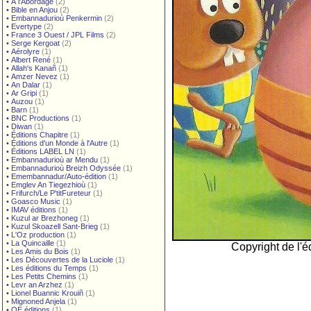
•
À l'Abordage
(2)
•
Bible en Anjou
(2)
•
Embannadurioù Penkermin
(2)
•
Evertype
(2)
•
France 3 Ouest / JPL Films
(2)
•
Serge Kergoat
(2)
•
Aérolyre
(1)
•
Albert René
(1)
•
Allah's Kanañ
(1)
•
Amzer Nevez
(1)
•
An Dalar
(1)
•
Ar Gripi
(1)
•
Auzou
(1)
•
Barn
(1)
•
BNC Productions
(1)
•
Diwan
(1)
•
Éditions Chapitre
(1)
•
Éditions d'un Monde à l'Autre
(1)
•
Éditions LABEL LN
(1)
•
Embannadurioù ar Mendu
(1)
•
Embannadurioù Breizh Odyssée
(1)
•
Emembannadur/Auto-édition
(1)
•
Emglev An Tiegezhioù
(1)
•
Frifurch/Le P'titFureteur
(1)
•
Goasco Music
(1)
•
IMAV éditions
(1)
•
Kuzul ar Brezhoneg
(1)
•
Kuzul Skoazell Sant-Brieg
(1)
•
L'Oz production
(1)
•
La Quincaille
(1)
Copyright de l'éd
•
Les Amis du Bois
(1)
•
Les Découvertes de la Luciole
(1)
•
Les éditions du Temps
(1)
•
Les Petits Chemins
(1)
•
Levr an Arzhez
(1)
•
Lionel Buannic Krouiñ
(1)
•
Mignoned Anjela
(1)
•
OE éditions
(1)