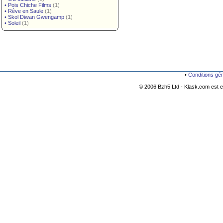
•
Pois Chiche Films
(1)
•
Rêve en Saule
(1)
•
Skol Diwan Gwengamp
(1)
•
Soleil
(1)
•
Conditions gé
© 2006 Bzh5 Ltd - Klask.com est es