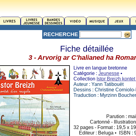
RECHERCHE
Fiche détaillée
3 - Arvorig ar C'halianed ha Roma
Livre en langue bretonne
Catégorie :
Jeunesse
•
Collection
Istor Breizh kontet
Auteur : Yann Tatibouët
Dessins : Christine Corniolo-
Traduction : Myrzinn Bouche
Parution : ma
Cartonné - Illustratio
32 pages - Format : 19,5 x 19
Editeur : Beluga • ISBN :