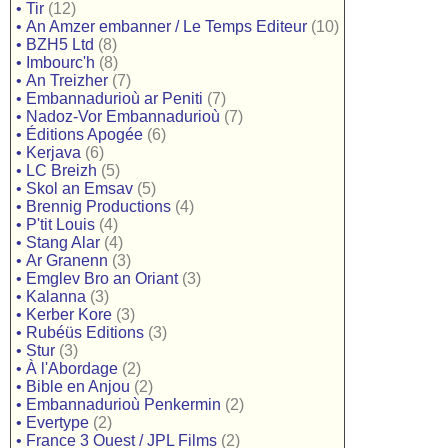
•
Tir
(12)
•
An Amzer embanner / Le Temps Editeur
(10)
•
BZH5 Ltd
(8)
•
Imbourc'h
(8)
•
An Treizher
(7)
•
Embannadurioù ar Peniti
(7)
•
Nadoz-Vor Embannadurioù
(7)
•
Éditions Apogée
(6)
•
Kerjava
(6)
•
LC Breizh
(5)
•
Skol an Emsav
(5)
•
Brennig Productions
(4)
•
P'tit Louis
(4)
•
Stang Alar
(4)
•
Ar Granenn
(3)
•
Emglev Bro an Oriant
(3)
•
Kalanna
(3)
•
Kerber Kore
(3)
•
Rubéüs Editions
(3)
•
Stur
(3)
•
À l'Abordage
(2)
•
Bible en Anjou
(2)
•
Embannadurioù Penkermin
(2)
•
Evertype
(2)
•
France 3 Ouest / JPL Films
(2)