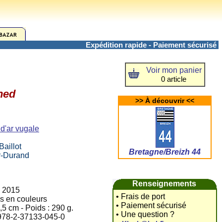
Expédition rapide - Paiement sécurisé
Voir mon panier
0 article
ned
>> À découvrir <<
 d'ar vugale
Baillot
Bretagne/Breizh 44
r-Durand
Renseignements
i 2015
• Frais de port
ns en couleurs
• Paiement sécurisé
,5 cm - Poids : 290 g.
• Une question ?
 978-2-37133-045-0