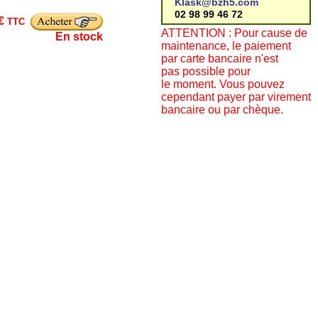
Klask@bzh5.com
02 98 99 46 72
 €
TTC
ATTENTION : Pour cause de
En stock
maintenance, le paiement
par carte bancaire n'est
pas possible pour
le moment. Vous pouvez
cependant payer par virement
bancaire ou par chèque.