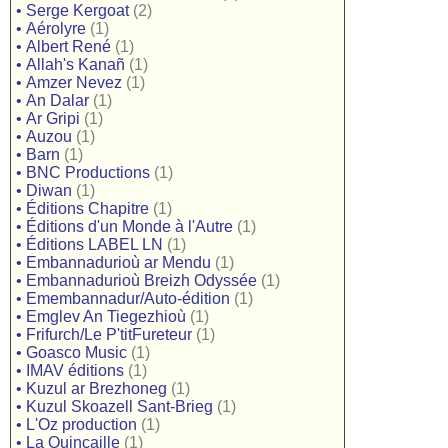
•
Serge Kergoat
(2)
•
Aérolyre
(1)
•
Albert René
(1)
•
Allah's Kanañ
(1)
•
Amzer Nevez
(1)
•
An Dalar
(1)
•
Ar Gripi
(1)
•
Auzou
(1)
•
Barn
(1)
•
BNC Productions
(1)
•
Diwan
(1)
•
Éditions Chapitre
(1)
•
Éditions d'un Monde à l'Autre
(1)
•
Éditions LABEL LN
(1)
•
Embannadurioù ar Mendu
(1)
•
Embannadurioù Breizh Odyssée
(1)
•
Emembannadur/Auto-édition
(1)
•
Emglev An Tiegezhioù
(1)
•
Frifurch/Le P'titFureteur
(1)
•
Goasco Music
(1)
•
IMAV éditions
(1)
•
Kuzul ar Brezhoneg
(1)
•
Kuzul Skoazell Sant-Brieg
(1)
•
L'Oz production
(1)
•
La Quincaille
(1)