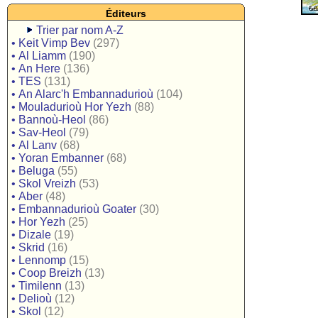
Éditeurs
Trier par nom A-Z
•
Keit Vimp Bev
(297)
•
Al Liamm
(190)
•
An Here
(136)
•
TES
(131)
•
An Alarc'h Embannadurioù
(104)
•
Mouladurioù Hor Yezh
(88)
•
Bannoù-Heol
(86)
•
Sav-Heol
(79)
•
Al Lanv
(68)
•
Yoran Embanner
(68)
•
Beluga
(55)
•
Skol Vreizh
(53)
•
Aber
(48)
•
Embannadurioù Goater
(30)
•
Hor Yezh
(25)
•
Dizale
(19)
•
Skrid
(16)
•
Lennomp
(15)
•
Coop Breizh
(13)
•
Timilenn
(13)
•
Delioù
(12)
•
Skol
(12)