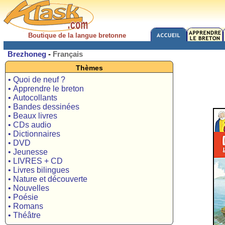
Boutique de la langue bretonne
Brezhoneg
-
Français
Thèmes
• Quoi de neuf ?
• Apprendre le breton
• Autocollants
• Bandes dessinées
• Beaux livres
• CDs audio
• Dictionnaires
• DVD
• Jeunesse
• LIVRES + CD
• Livres bilingues
• Nature et découverte
• Nouvelles
• Poésie
• Romans
• Théâtre