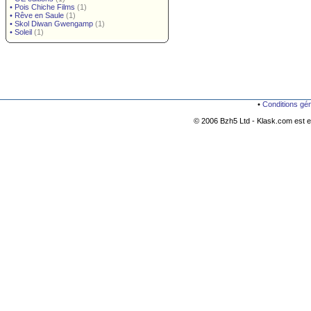
•
Pois Chiche Films
(1)
•
Rêve en Saule
(1)
•
Skol Diwan Gwengamp
(1)
•
Soleil
(1)
•
Conditions gé
© 2006 Bzh5 Ltd - Klask.com est es