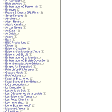
•
À l'Abordage
(2)
•
Bible en Anjou
(2)
•
Embannadurioù Penkermin
(2)
•
Evertype
(2)
•
France 3 Ouest / JPL Films
(2)
•
Serge Kergoat
(2)
•
Aérolyre
(1)
•
Albert René
(1)
•
Allah's Kanañ
(1)
•
Amzer Nevez
(1)
•
An Dalar
(1)
•
Ar Gripi
(1)
•
Auzou
(1)
•
Barn
(1)
•
BNC Productions
(1)
•
Diwan
(1)
•
Éditions Chapitre
(1)
•
Éditions d'un Monde à l'Autre
(1)
•
Éditions LABEL LN
(1)
•
Embannadurioù ar Mendu
(1)
•
Embannadurioù Breizh Odyssée
(1)
•
Emembannadur/Auto-édition
(1)
•
Emglev An Tiegezhioù
(1)
•
Frifurch/Le P'titFureteur
(1)
•
Goasco Music
(1)
•
IMAV éditions
(1)
•
Kuzul ar Brezhoneg
(1)
•
Kuzul Skoazell Sant-Brieg
(1)
•
L'Oz production
(1)
•
La Quincaille
(1)
•
Les Amis du Bois
(1)
•
Les Découvertes de la Luciole
(1)
•
Les éditions du Temps
(1)
•
Les Petits Chemins
(1)
•
Levr an Arzhez
(1)
•
Lionel Buannic Krouiñ
(1)
•
Mignoned Anjela
(1)
•
OE éditions
(1)