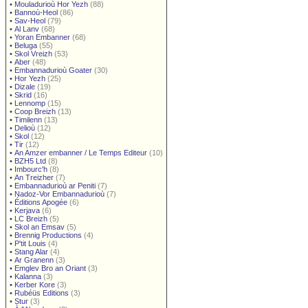
•
Mouladurioù Hor Yezh
(88)
•
Bannoù-Heol
(86)
•
Sav-Heol
(79)
•
Al Lanv
(68)
•
Yoran Embanner
(68)
•
Beluga
(55)
•
Skol Vreizh
(53)
•
Aber
(48)
•
Embannadurioù Goater
(30)
•
Hor Yezh
(25)
•
Dizale
(19)
•
Skrid
(16)
•
Lennomp
(15)
•
Coop Breizh
(13)
•
Timilenn
(13)
•
Delioù
(12)
•
Skol
(12)
•
Tir
(12)
•
An Amzer embanner / Le Temps Editeur
(10)
•
BZH5 Ltd
(8)
•
Imbourc'h
(8)
•
An Treizher
(7)
•
Embannadurioù ar Peniti
(7)
•
Nadoz-Vor Embannadurioù
(7)
•
Éditions Apogée
(6)
•
Kerjava
(6)
•
LC Breizh
(5)
•
Skol an Emsav
(5)
•
Brennig Productions
(4)
•
P'tit Louis
(4)
•
Stang Alar
(4)
•
Ar Granenn
(3)
•
Emglev Bro an Oriant
(3)
•
Kalanna
(3)
•
Kerber Kore
(3)
•
Rubéüs Editions
(3)
•
Stur
(3)