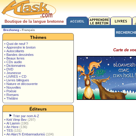
Boutique de la langue bretonne
Brezhoneg
-
Français
RECHERCH
Thèmes
• Quoi de neuf ?
• Apprendre le breton
Carte de vo
• Autocollants
• Bandes dessinées
• Beaux livres
• CDs audio
• Dictionnaires
• DVD
• Jeunesse
• LIVRES + CD
• Livres bilingues
• Nature et découverte
• Nouvelles
• Poésie
• Romans
• Théâtre
Éditeurs
Trier par nom A-Z
•
Keit Vimp Bev
(297)
•
Al Liamm
(190)
•
An Here
(136)
•
TES
(131)
•
An Alarc'h Embannadurioù
(104)