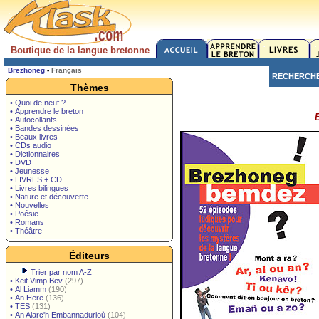
Boutique de la langue bretonne
Brezhoneg
-
Français
RECHERCH
Thèmes
• Quoi de neuf ?
• Apprendre le breton
• Autocollants
• Bandes dessinées
• Beaux livres
• CDs audio
• Dictionnaires
• DVD
• Jeunesse
• LIVRES + CD
• Livres bilingues
• Nature et découverte
• Nouvelles
• Poésie
• Romans
• Théâtre
Éditeurs
Trier par nom A-Z
•
Keit Vimp Bev
(297)
•
Al Liamm
(190)
•
An Here
(136)
•
TES
(131)
•
An Alarc'h Embannadurioù
(104)