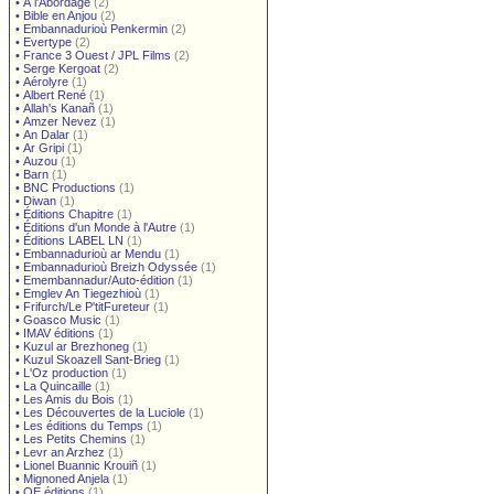
•
À l'Abordage
(2)
•
Bible en Anjou
(2)
•
Embannadurioù Penkermin
(2)
•
Evertype
(2)
•
France 3 Ouest / JPL Films
(2)
•
Serge Kergoat
(2)
•
Aérolyre
(1)
•
Albert René
(1)
•
Allah's Kanañ
(1)
•
Amzer Nevez
(1)
•
An Dalar
(1)
•
Ar Gripi
(1)
•
Auzou
(1)
•
Barn
(1)
•
BNC Productions
(1)
•
Diwan
(1)
•
Éditions Chapitre
(1)
•
Éditions d'un Monde à l'Autre
(1)
•
Éditions LABEL LN
(1)
•
Embannadurioù ar Mendu
(1)
•
Embannadurioù Breizh Odyssée
(1)
•
Emembannadur/Auto-édition
(1)
•
Emglev An Tiegezhioù
(1)
•
Frifurch/Le P'titFureteur
(1)
•
Goasco Music
(1)
•
IMAV éditions
(1)
•
Kuzul ar Brezhoneg
(1)
•
Kuzul Skoazell Sant-Brieg
(1)
•
L'Oz production
(1)
•
La Quincaille
(1)
•
Les Amis du Bois
(1)
•
Les Découvertes de la Luciole
(1)
•
Les éditions du Temps
(1)
•
Les Petits Chemins
(1)
•
Levr an Arzhez
(1)
•
Lionel Buannic Krouiñ
(1)
•
Mignoned Anjela
(1)
•
OE éditions
(1)