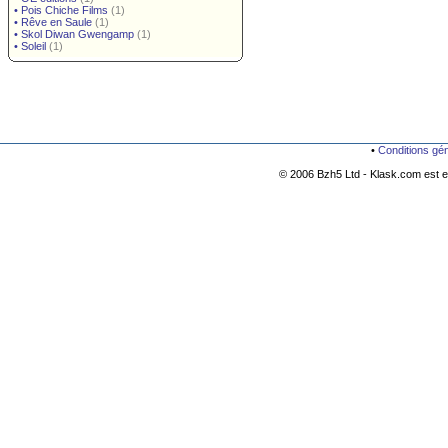
•
Pois Chiche Films
(1)
•
Rêve en Saule
(1)
•
Skol Diwan Gwengamp
(1)
•
Soleil
(1)
•
Conditions gé
© 2006 Bzh5 Ltd - Klask.com est es