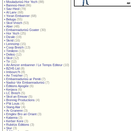
•
Mouladurioù Hor Yezh
(88)
•
Bannoù-Heol
(86)
•
Sav-Heol
(79)
•
Al Lanv
(68)
•
Yoran Embanner
(68)
•
Beluga
(55)
•
Skol Vreizh
(53)
•
Aber
(48)
•
Embannadurioù Goater
(30)
•
Hor Yezh
(25)
•
Dizale
(19)
•
Skrid
(16)
•
Lennomp
(15)
•
Coop Breizh
(13)
•
Timilenn
(13)
•
Delioù
(12)
•
Skol
(12)
•
Tir
(12)
•
An Amzer embanner / Le Temps Editeur
(10)
•
BZH5 Ltd
(8)
•
Imbourc'h
(8)
•
An Treizher
(7)
•
Embannadurioù ar Peniti
(7)
•
Nadoz-Vor Embannadurioù
(7)
•
Éditions Apogée
(6)
•
Kerjava
(6)
•
LC Breizh
(5)
•
Skol an Emsav
(5)
•
Brennig Productions
(4)
•
P'tit Louis
(4)
•
Stang Alar
(4)
•
Ar Granenn
(3)
•
Emglev Bro an Oriant
(3)
•
Kalanna
(3)
•
Kerber Kore
(3)
•
Rubéüs Editions
(3)
•
Stur
(3)