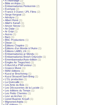
•
À l'Abordage
(2)
•
Bible en Anjou
(2)
•
Embannadurioù Penkermin
(2)
•
Evertype
(2)
•
France 3 Ouest / JPL Films
(2)
•
Serge Kergoat
(2)
•
Aérolyre
(1)
•
Albert René
(1)
•
Allah's Kanañ
(1)
•
Amzer Nevez
(1)
•
An Dalar
(1)
•
Ar Gripi
(1)
•
Auzou
(1)
•
Barn
(1)
•
BNC Productions
(1)
•
Diwan
(1)
•
Éditions Chapitre
(1)
•
Éditions d'un Monde à l'Autre
(1)
•
Éditions LABEL LN
(1)
•
Embannadurioù ar Mendu
(1)
•
Embannadurioù Breizh Odyssée
(1)
•
Emembannadur/Auto-édition
(1)
•
Emglev An Tiegezhioù
(1)
•
Frifurch/Le P'titFureteur
(1)
•
Goasco Music
(1)
•
IMAV éditions
(1)
•
Kuzul ar Brezhoneg
(1)
•
Kuzul Skoazell Sant-Brieg
(1)
•
L'Oz production
(1)
•
La Quincaille
(1)
•
Les Amis du Bois
(1)
•
Les Découvertes de la Luciole
(1)
•
Les éditions du Temps
(1)
•
Les Petits Chemins
(1)
•
Levr an Arzhez
(1)
•
Lionel Buannic Krouiñ
(1)
•
Mignoned Anjela
(1)
•
OE éditions
(1)