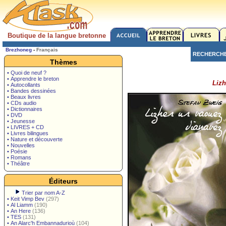
Boutique de la langue bretonne
Brezhoneg
-
Français
RECHERCH
Thèmes
• Quoi de neuf ?
• Apprendre le breton
Lizh
• Autocollants
• Bandes dessinées
• Beaux livres
• CDs audio
• Dictionnaires
• DVD
• Jeunesse
• LIVRES + CD
• Livres bilingues
• Nature et découverte
• Nouvelles
• Poésie
• Romans
• Théâtre
Éditeurs
Trier par nom A-Z
•
Keit Vimp Bev
(297)
•
Al Liamm
(190)
•
An Here
(136)
•
TES
(131)
•
An Alarc'h Embannadurioù
(104)