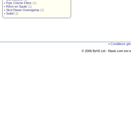
•
Pois Chiche Films
(1)
•
Rêve en Saule
(1)
•
Skol Diwan Gwengamp
(1)
•
Soleil
(1)
•
Conditions gé
© 2006 Bzh5 Ltd - Klask.com est es