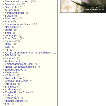
•
Mouladurioù Hor Yezh
(88)
•
Bannoù-Heol
(86)
•
Sav-Heol
(79)
•
Al Lanv
(68)
•
Yoran Embanner
(68)
•
Beluga
(55)
•
Skol Vreizh
(53)
•
Aber
(48)
•
Embannadurioù Goater
(30)
•
Hor Yezh
(25)
•
Dizale
(19)
•
Skrid
(16)
•
Lennomp
(15)
•
Coop Breizh
(13)
•
Timilenn
(13)
•
Delioù
(12)
•
Skol
(12)
•
Tir
(12)
•
An Amzer embanner / Le Temps Editeur
(10)
•
BZH5 Ltd
(8)
•
Imbourc'h
(8)
•
An Treizher
(7)
•
Embannadurioù ar Peniti
(7)
•
Nadoz-Vor Embannadurioù
(7)
•
Éditions Apogée
(6)
•
Kerjava
(6)
•
LC Breizh
(5)
•
Skol an Emsav
(5)
•
Brennig Productions
(4)
•
P'tit Louis
(4)
•
Stang Alar
(4)
•
Ar Granenn
(3)
•
Emglev Bro an Oriant
(3)
•
Kalanna
(3)
•
Kerber Kore
(3)
•
Rubéüs Editions
(3)
•
Stur
(3)