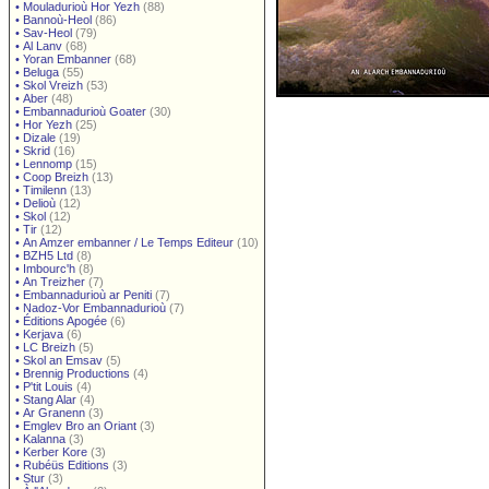
•
Mouladurioù Hor Yezh
(88)
•
Bannoù-Heol
(86)
•
Sav-Heol
(79)
•
Al Lanv
(68)
•
Yoran Embanner
(68)
•
Beluga
(55)
•
Skol Vreizh
(53)
•
Aber
(48)
•
Embannadurioù Goater
(30)
•
Hor Yezh
(25)
•
Dizale
(19)
•
Skrid
(16)
•
Lennomp
(15)
•
Coop Breizh
(13)
•
Timilenn
(13)
•
Delioù
(12)
•
Skol
(12)
•
Tir
(12)
•
An Amzer embanner / Le Temps Editeur
(10)
•
BZH5 Ltd
(8)
•
Imbourc'h
(8)
•
An Treizher
(7)
•
Embannadurioù ar Peniti
(7)
•
Nadoz-Vor Embannadurioù
(7)
•
Éditions Apogée
(6)
•
Kerjava
(6)
•
LC Breizh
(5)
•
Skol an Emsav
(5)
•
Brennig Productions
(4)
•
P'tit Louis
(4)
•
Stang Alar
(4)
•
Ar Granenn
(3)
•
Emglev Bro an Oriant
(3)
•
Kalanna
(3)
•
Kerber Kore
(3)
•
Rubéüs Editions
(3)
•
Stur
(3)