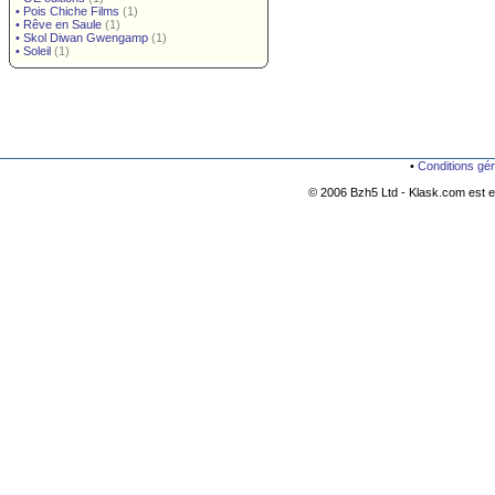
•
Pois Chiche Films
(1)
•
Rêve en Saule
(1)
•
Skol Diwan Gwengamp
(1)
•
Soleil
(1)
•
Conditions gé
© 2006 Bzh5 Ltd - Klask.com est es