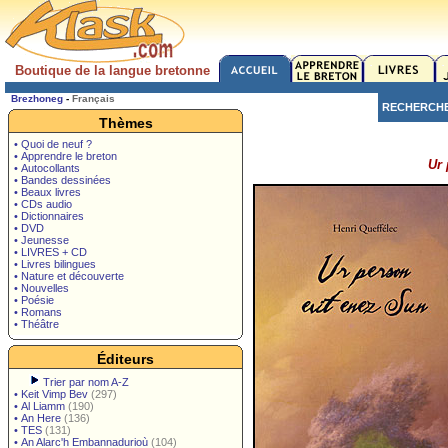
Boutique de la langue bretonne
Brezhoneg
-
Français
RECHERCH
Thèmes
• Quoi de neuf ?
• Apprendre le breton
Ur 
• Autocollants
• Bandes dessinées
• Beaux livres
• CDs audio
• Dictionnaires
• DVD
• Jeunesse
• LIVRES + CD
• Livres bilingues
• Nature et découverte
• Nouvelles
• Poésie
• Romans
• Théâtre
Éditeurs
Trier par nom A-Z
•
Keit Vimp Bev
(297)
•
Al Liamm
(190)
•
An Here
(136)
•
TES
(131)
•
An Alarc'h Embannadurioù
(104)