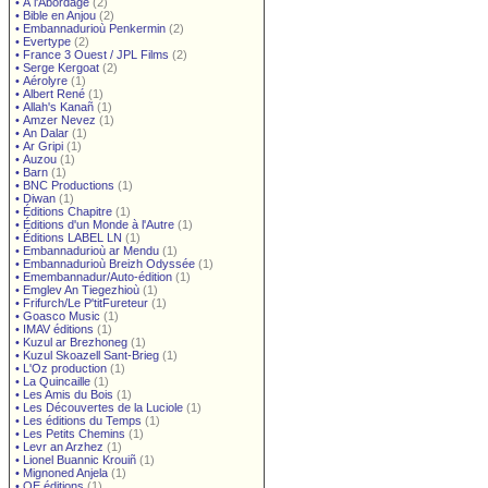
•
À l'Abordage
(2)
•
Bible en Anjou
(2)
•
Embannadurioù Penkermin
(2)
•
Evertype
(2)
•
France 3 Ouest / JPL Films
(2)
•
Serge Kergoat
(2)
•
Aérolyre
(1)
•
Albert René
(1)
•
Allah's Kanañ
(1)
•
Amzer Nevez
(1)
•
An Dalar
(1)
•
Ar Gripi
(1)
•
Auzou
(1)
•
Barn
(1)
•
BNC Productions
(1)
•
Diwan
(1)
•
Éditions Chapitre
(1)
•
Éditions d'un Monde à l'Autre
(1)
•
Éditions LABEL LN
(1)
•
Embannadurioù ar Mendu
(1)
•
Embannadurioù Breizh Odyssée
(1)
•
Emembannadur/Auto-édition
(1)
•
Emglev An Tiegezhioù
(1)
•
Frifurch/Le P'titFureteur
(1)
•
Goasco Music
(1)
•
IMAV éditions
(1)
•
Kuzul ar Brezhoneg
(1)
•
Kuzul Skoazell Sant-Brieg
(1)
•
L'Oz production
(1)
•
La Quincaille
(1)
•
Les Amis du Bois
(1)
•
Les Découvertes de la Luciole
(1)
•
Les éditions du Temps
(1)
•
Les Petits Chemins
(1)
•
Levr an Arzhez
(1)
•
Lionel Buannic Krouiñ
(1)
•
Mignoned Anjela
(1)
•
OE éditions
(1)