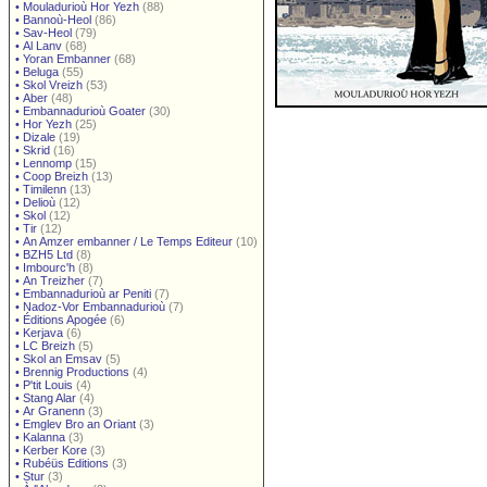
•
Mouladurioù Hor Yezh
(88)
•
Bannoù-Heol
(86)
•
Sav-Heol
(79)
•
Al Lanv
(68)
•
Yoran Embanner
(68)
•
Beluga
(55)
•
Skol Vreizh
(53)
•
Aber
(48)
•
Embannadurioù Goater
(30)
•
Hor Yezh
(25)
•
Dizale
(19)
•
Skrid
(16)
•
Lennomp
(15)
•
Coop Breizh
(13)
•
Timilenn
(13)
•
Delioù
(12)
•
Skol
(12)
•
Tir
(12)
•
An Amzer embanner / Le Temps Editeur
(10)
•
BZH5 Ltd
(8)
•
Imbourc'h
(8)
•
An Treizher
(7)
•
Embannadurioù ar Peniti
(7)
•
Nadoz-Vor Embannadurioù
(7)
•
Éditions Apogée
(6)
•
Kerjava
(6)
•
LC Breizh
(5)
•
Skol an Emsav
(5)
•
Brennig Productions
(4)
•
P'tit Louis
(4)
•
Stang Alar
(4)
•
Ar Granenn
(3)
•
Emglev Bro an Oriant
(3)
•
Kalanna
(3)
•
Kerber Kore
(3)
•
Rubéüs Editions
(3)
•
Stur
(3)