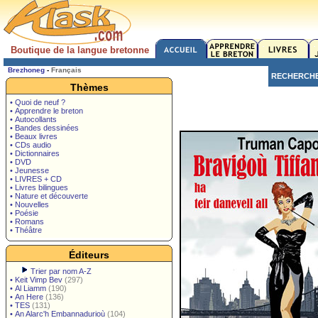
Boutique de la langue bretonne
Brezhoneg
-
Français
RECHERCH
Thèmes
• Quoi de neuf ?
• Apprendre le breton
• Autocollants
• Bandes dessinées
• Beaux livres
• CDs audio
• Dictionnaires
• DVD
• Jeunesse
• LIVRES + CD
• Livres bilingues
• Nature et découverte
• Nouvelles
• Poésie
• Romans
• Théâtre
Éditeurs
Trier par nom A-Z
•
Keit Vimp Bev
(297)
•
Al Liamm
(190)
•
An Here
(136)
•
TES
(131)
•
An Alarc'h Embannadurioù
(104)