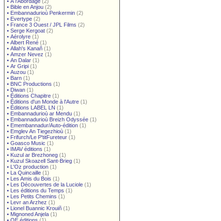
•
À l'Abordage
(2)
•
Bible en Anjou
(2)
•
Embannadurioù Penkermin
(2)
•
Evertype
(2)
•
France 3 Ouest / JPL Films
(2)
•
Serge Kergoat
(2)
•
Aérolyre
(1)
•
Albert René
(1)
•
Allah's Kanañ
(1)
•
Amzer Nevez
(1)
•
An Dalar
(1)
•
Ar Gripi
(1)
•
Auzou
(1)
•
Barn
(1)
•
BNC Productions
(1)
•
Diwan
(1)
•
Éditions Chapitre
(1)
•
Éditions d'un Monde à l'Autre
(1)
•
Éditions LABEL LN
(1)
•
Embannadurioù ar Mendu
(1)
•
Embannadurioù Breizh Odyssée
(1)
•
Emembannadur/Auto-édition
(1)
•
Emglev An Tiegezhioù
(1)
•
Frifurch/Le P'titFureteur
(1)
•
Goasco Music
(1)
•
IMAV éditions
(1)
•
Kuzul ar Brezhoneg
(1)
•
Kuzul Skoazell Sant-Brieg
(1)
•
L'Oz production
(1)
•
La Quincaille
(1)
•
Les Amis du Bois
(1)
•
Les Découvertes de la Luciole
(1)
•
Les éditions du Temps
(1)
•
Les Petits Chemins
(1)
•
Levr an Arzhez
(1)
•
Lionel Buannic Krouiñ
(1)
•
Mignoned Anjela
(1)
•
OE éditions
(1)