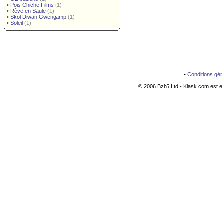
•
Pois Chiche Films
(1)
•
Rêve en Saule
(1)
•
Skol Diwan Gwengamp
(1)
•
Soleil
(1)
•
Conditions gé
© 2006 Bzh5 Ltd - Klask.com est es