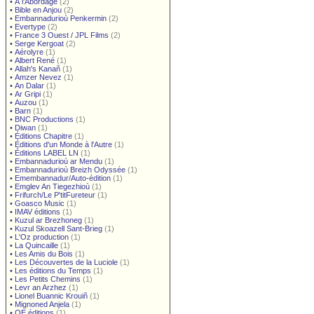
•
À l'Abordage
(2)
•
Bible en Anjou
(2)
•
Embannadurioù Penkermin
(2)
•
Evertype
(2)
•
France 3 Ouest / JPL Films
(2)
•
Serge Kergoat
(2)
•
Aérolyre
(1)
•
Albert René
(1)
•
Allah's Kanañ
(1)
•
Amzer Nevez
(1)
•
An Dalar
(1)
•
Ar Gripi
(1)
•
Auzou
(1)
•
Barn
(1)
•
BNC Productions
(1)
•
Diwan
(1)
•
Éditions Chapitre
(1)
•
Éditions d'un Monde à l'Autre
(1)
•
Éditions LABEL LN
(1)
•
Embannadurioù ar Mendu
(1)
•
Embannadurioù Breizh Odyssée
(1)
•
Emembannadur/Auto-édition
(1)
•
Emglev An Tiegezhioù
(1)
•
Frifurch/Le P'titFureteur
(1)
•
Goasco Music
(1)
•
IMAV éditions
(1)
•
Kuzul ar Brezhoneg
(1)
•
Kuzul Skoazell Sant-Brieg
(1)
•
L'Oz production
(1)
•
La Quincaille
(1)
•
Les Amis du Bois
(1)
•
Les Découvertes de la Luciole
(1)
•
Les éditions du Temps
(1)
•
Les Petits Chemins
(1)
•
Levr an Arzhez
(1)
•
Lionel Buannic Krouiñ
(1)
•
Mignoned Anjela
(1)
•
OE éditions
(1)