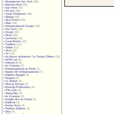
•
Mouladurioù Hor Yezh
(88)
•
Bannoù-Heol
(86)
•
Sav-Heol
(79)
•
Al Lanv
(68)
•
Yoran Embanner
(68)
•
Beluga
(55)
•
Skol Vreizh
(53)
•
Aber
(48)
•
Embannadurioù Goater
(30)
•
Hor Yezh
(25)
•
Dizale
(19)
•
Skrid
(16)
•
Lennomp
(15)
•
Coop Breizh
(13)
•
Timilenn
(13)
•
Delioù
(12)
•
Skol
(12)
•
Tir
(12)
•
An Amzer embanner / Le Temps Editeur
(10)
•
BZH5 Ltd
(8)
•
Imbourc'h
(8)
•
An Treizher
(7)
•
Embannadurioù ar Peniti
(7)
•
Nadoz-Vor Embannadurioù
(7)
•
Éditions Apogée
(6)
•
Kerjava
(6)
•
LC Breizh
(5)
•
Skol an Emsav
(5)
•
Brennig Productions
(4)
•
P'tit Louis
(4)
•
Stang Alar
(4)
•
Ar Granenn
(3)
•
Emglev Bro an Oriant
(3)
•
Kalanna
(3)
•
Kerber Kore
(3)
•
Rubéüs Editions
(3)
•
Stur
(3)