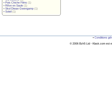
•
Pois Chiche Films
(1)
•
Rêve en Saule
(1)
•
Skol Diwan Gwengamp
(1)
•
Soleil
(1)
•
Conditions gé
© 2006 Bzh5 Ltd - Klask.com est es