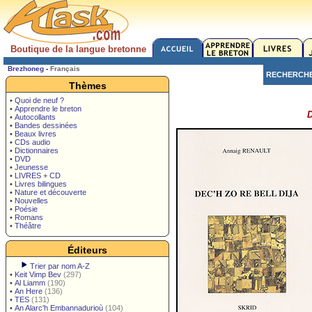
Boutique de la langue bretonne
Brezhoneg
-
Français
RECHERCH
Thèmes
• Quoi de neuf ?
• Apprendre le breton
D
• Autocollants
• Bandes dessinées
• Beaux livres
• CDs audio
• Dictionnaires
• DVD
• Jeunesse
• LIVRES + CD
• Livres bilingues
• Nature et découverte
• Nouvelles
• Poésie
• Romans
• Théâtre
Éditeurs
Trier par nom A-Z
•
Keit Vimp Bev
(297)
•
Al Liamm
(190)
•
An Here
(136)
•
TES
(131)
•
An Alarc'h Embannadurioù
(104)