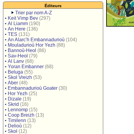
Éditeurs
Trier par nom A-Z
•
Keit Vimp Bev
(297)
•
Al Liamm
(190)
•
An Here
(136)
•
TES
(131)
•
An Alarc'h Embannadurioù
(104)
•
Mouladurioù Hor Yezh
(88)
•
Bannoù-Heol
(86)
•
Sav-Heol
(79)
•
Al Lanv
(68)
•
Yoran Embanner
(68)
•
Beluga
(55)
•
Skol Vreizh
(53)
•
Aber
(48)
•
Embannadurioù Goater
(30)
•
Hor Yezh
(25)
•
Dizale
(19)
•
Skrid
(16)
•
Lennomp
(15)
•
Coop Breizh
(13)
•
Timilenn
(13)
•
Delioù
(12)
•
Skol
(12)