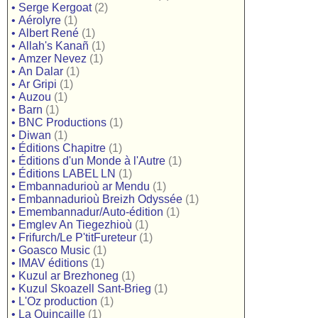
•
Serge Kergoat
(2)
•
Aérolyre
(1)
•
Albert René
(1)
•
Allah's Kanañ
(1)
•
Amzer Nevez
(1)
•
An Dalar
(1)
•
Ar Gripi
(1)
•
Auzou
(1)
•
Barn
(1)
•
BNC Productions
(1)
•
Diwan
(1)
•
Éditions Chapitre
(1)
•
Éditions d'un Monde à l'Autre
(1)
•
Éditions LABEL LN
(1)
•
Embannadurioù ar Mendu
(1)
•
Embannadurioù Breizh Odyssée
(1)
•
Emembannadur/Auto-édition
(1)
•
Emglev An Tiegezhioù
(1)
•
Frifurch/Le P'titFureteur
(1)
•
Goasco Music
(1)
•
IMAV éditions
(1)
•
Kuzul ar Brezhoneg
(1)
•
Kuzul Skoazell Sant-Brieg
(1)
•
L'Oz production
(1)
•
La Quincaille
(1)