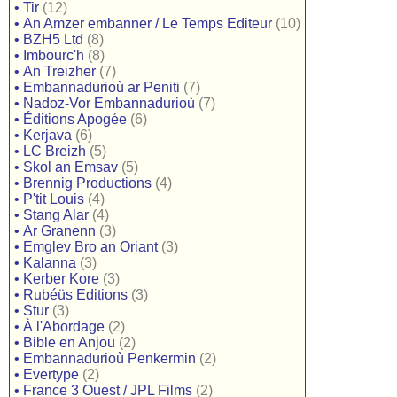
•
Tir
(12)
•
An Amzer embanner / Le Temps Editeur
(10)
•
BZH5 Ltd
(8)
•
Imbourc'h
(8)
•
An Treizher
(7)
•
Embannadurioù ar Peniti
(7)
•
Nadoz-Vor Embannadurioù
(7)
•
Éditions Apogée
(6)
•
Kerjava
(6)
•
LC Breizh
(5)
•
Skol an Emsav
(5)
•
Brennig Productions
(4)
•
P'tit Louis
(4)
•
Stang Alar
(4)
•
Ar Granenn
(3)
•
Emglev Bro an Oriant
(3)
•
Kalanna
(3)
•
Kerber Kore
(3)
•
Rubéüs Editions
(3)
•
Stur
(3)
•
À l'Abordage
(2)
•
Bible en Anjou
(2)
•
Embannadurioù Penkermin
(2)
•
Evertype
(2)
•
France 3 Ouest / JPL Films
(2)