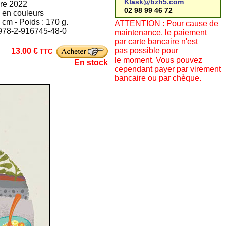
Klask@bzh5.com
bre 2022
02 98 99 46 72
s en couleurs
 cm - Poids : 170 g.
ATTENTION : Pour cause de
: 978-2-916745-48-0
maintenance, le paiement
par carte bancaire n'est
pas possible pour
13.00 €
TTC
le moment. Vous pouvez
En stock
cependant payer par virement
bancaire ou par chèque.