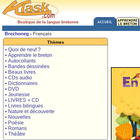
Boutique de la langue bretonne
Brezhoneg
-
Français
Thèmes
• Quoi de neuf ?
• Apprendre le breton
• Autocollants
• Bandes dessinées
• Beaux livres
• CDs audio
• Dictionnaires
• DVD
• Jeunesse
• LIVRES + CD
• Livres bilingues
• Nature et découverte
• Nouvelles
• Poésie
• Romans
• Théâtre