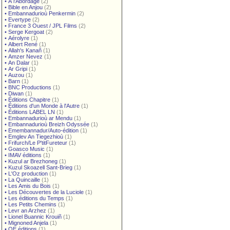
•
À l'Abordage
(2)
•
Bible en Anjou
(2)
•
Embannadurioù Penkermin
(2)
•
Evertype
(2)
•
France 3 Ouest / JPL Films
(2)
•
Serge Kergoat
(2)
•
Aérolyre
(1)
•
Albert René
(1)
•
Allah's Kanañ
(1)
•
Amzer Nevez
(1)
•
An Dalar
(1)
•
Ar Gripi
(1)
•
Auzou
(1)
•
Barn
(1)
•
BNC Productions
(1)
•
Diwan
(1)
•
Éditions Chapitre
(1)
•
Éditions d'un Monde à l'Autre
(1)
•
Éditions LABEL LN
(1)
•
Embannadurioù ar Mendu
(1)
•
Embannadurioù Breizh Odyssée
(1)
•
Emembannadur/Auto-édition
(1)
•
Emglev An Tiegezhioù
(1)
•
Frifurch/Le P'titFureteur
(1)
•
Goasco Music
(1)
•
IMAV éditions
(1)
•
Kuzul ar Brezhoneg
(1)
•
Kuzul Skoazell Sant-Brieg
(1)
•
L'Oz production
(1)
•
La Quincaille
(1)
•
Les Amis du Bois
(1)
•
Les Découvertes de la Luciole
(1)
•
Les éditions du Temps
(1)
•
Les Petits Chemins
(1)
•
Levr an Arzhez
(1)
•
Lionel Buannic Krouiñ
(1)
•
Mignoned Anjela
(1)
•
OE éditions
(1)