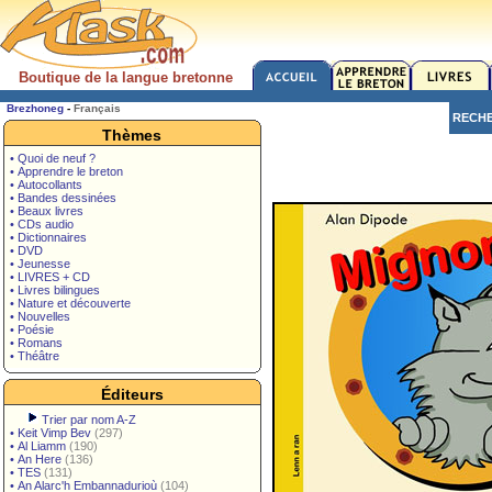
Boutique de la langue bretonne
Brezhoneg
-
Français
RECH
Thèmes
• Quoi de neuf ?
• Apprendre le breton
• Autocollants
• Bandes dessinées
• Beaux livres
• CDs audio
• Dictionnaires
• DVD
• Jeunesse
• LIVRES + CD
• Livres bilingues
• Nature et découverte
• Nouvelles
• Poésie
• Romans
• Théâtre
Éditeurs
Trier par nom A-Z
•
Keit Vimp Bev
(297)
•
Al Liamm
(190)
•
An Here
(136)
•
TES
(131)
•
An Alarc'h Embannadurioù
(104)