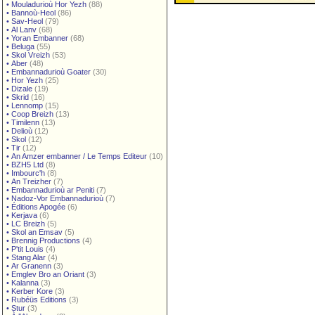
•
Mouladurioù Hor Yezh
(88)
•
Bannoù-Heol
(86)
•
Sav-Heol
(79)
•
Al Lanv
(68)
•
Yoran Embanner
(68)
•
Beluga
(55)
•
Skol Vreizh
(53)
•
Aber
(48)
•
Embannadurioù Goater
(30)
•
Hor Yezh
(25)
•
Dizale
(19)
•
Skrid
(16)
•
Lennomp
(15)
•
Coop Breizh
(13)
•
Timilenn
(13)
•
Delioù
(12)
•
Skol
(12)
•
Tir
(12)
•
An Amzer embanner / Le Temps Editeur
(10)
•
BZH5 Ltd
(8)
•
Imbourc'h
(8)
•
An Treizher
(7)
•
Embannadurioù ar Peniti
(7)
•
Nadoz-Vor Embannadurioù
(7)
•
Éditions Apogée
(6)
•
Kerjava
(6)
•
LC Breizh
(5)
•
Skol an Emsav
(5)
•
Brennig Productions
(4)
•
P'tit Louis
(4)
•
Stang Alar
(4)
•
Ar Granenn
(3)
•
Emglev Bro an Oriant
(3)
•
Kalanna
(3)
•
Kerber Kore
(3)
•
Rubéüs Editions
(3)
•
Stur
(3)