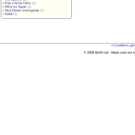
•
Pois Chiche Films
(1)
•
Rêve en Saule
(1)
•
Skol Diwan Gwengamp
(1)
•
Soleil
(1)
•
Conditions gé
© 2006 Bzh5 Ltd - Klask.com est es