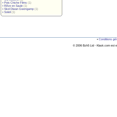
•
Pois Chiche Films
(1)
•
Rêve en Saule
(1)
•
Skol Diwan Gwengamp
(1)
•
Soleil
(1)
•
Conditions gé
© 2006 Bzh5 Ltd - Klask.com est es