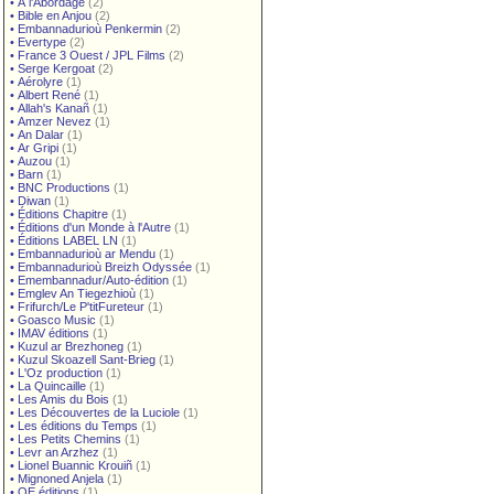
•
À l'Abordage
(2)
•
Bible en Anjou
(2)
•
Embannadurioù Penkermin
(2)
•
Evertype
(2)
•
France 3 Ouest / JPL Films
(2)
•
Serge Kergoat
(2)
•
Aérolyre
(1)
•
Albert René
(1)
•
Allah's Kanañ
(1)
•
Amzer Nevez
(1)
•
An Dalar
(1)
•
Ar Gripi
(1)
•
Auzou
(1)
•
Barn
(1)
•
BNC Productions
(1)
•
Diwan
(1)
•
Éditions Chapitre
(1)
•
Éditions d'un Monde à l'Autre
(1)
•
Éditions LABEL LN
(1)
•
Embannadurioù ar Mendu
(1)
•
Embannadurioù Breizh Odyssée
(1)
•
Emembannadur/Auto-édition
(1)
•
Emglev An Tiegezhioù
(1)
•
Frifurch/Le P'titFureteur
(1)
•
Goasco Music
(1)
•
IMAV éditions
(1)
•
Kuzul ar Brezhoneg
(1)
•
Kuzul Skoazell Sant-Brieg
(1)
•
L'Oz production
(1)
•
La Quincaille
(1)
•
Les Amis du Bois
(1)
•
Les Découvertes de la Luciole
(1)
•
Les éditions du Temps
(1)
•
Les Petits Chemins
(1)
•
Levr an Arzhez
(1)
•
Lionel Buannic Krouiñ
(1)
•
Mignoned Anjela
(1)
•
OE éditions
(1)