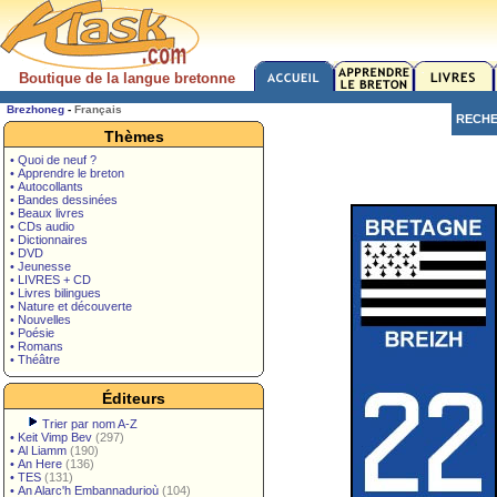
Boutique de la langue bretonne
Brezhoneg
-
Français
RECH
Thèmes
• Quoi de neuf ?
• Apprendre le breton
• Autocollants
• Bandes dessinées
• Beaux livres
• CDs audio
• Dictionnaires
• DVD
• Jeunesse
• LIVRES + CD
• Livres bilingues
• Nature et découverte
• Nouvelles
• Poésie
• Romans
• Théâtre
Éditeurs
Trier par nom A-Z
•
Keit Vimp Bev
(297)
•
Al Liamm
(190)
•
An Here
(136)
•
TES
(131)
•
An Alarc'h Embannadurioù
(104)