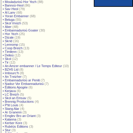
•
Mouladurioù Hor Yezh
(88)
•
Bannoù-Heol
(86)
•
Sav-Heol
(79)
•
Al Lanv
(68)
•
Yoran Embanner
(68)
•
Beluga
(55)
•
Skol Vreizh
(53)
•
Aber
(48)
•
Embannadurioù Goater
(30)
•
Hor Yezh
(25)
•
Dizale
(19)
•
Skrid
(16)
•
Lennomp
(15)
•
Coop Breizh
(13)
•
Timilenn
(13)
•
Delioù
(12)
•
Skol
(12)
•
Tir
(12)
•
An Amzer embanner / Le Temps Editeur
(10)
•
BZH5 Ltd
(8)
•
Imbourc'h
(8)
•
An Treizher
(7)
•
Embannadurioù ar Peniti
(7)
•
Nadoz-Vor Embannadurioù
(7)
•
Éditions Apogée
(6)
•
Kerjava
(6)
•
LC Breizh
(5)
•
Skol an Emsav
(5)
•
Brennig Productions
(4)
•
P'tit Louis
(4)
•
Stang Alar
(4)
•
Ar Granenn
(3)
•
Emglev Bro an Oriant
(3)
•
Kalanna
(3)
•
Kerber Kore
(3)
•
Rubéüs Editions
(3)
•
Stur
(3)