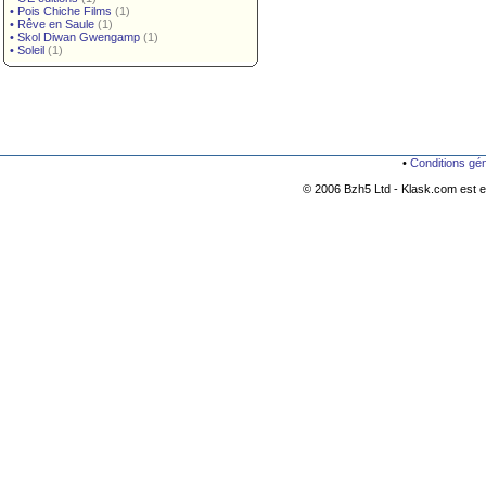
•
Pois Chiche Films
(1)
•
Rêve en Saule
(1)
•
Skol Diwan Gwengamp
(1)
•
Soleil
(1)
•
Conditions gé
© 2006 Bzh5 Ltd - Klask.com est es