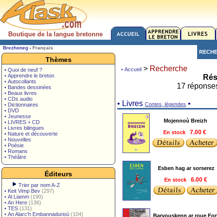
Boutique de la langue bretonne
Brezhoneg
-
Français
RECH
Thèmes
>
Recherche
• Accueil
• Quoi de neuf ?
• Apprendre le breton
Rés
• Autocollants
17 réponse
• Bandes dessinées
• Beaux livres
• CDs audio
• Livres
•
Contes, légendes
• Dictionnaires
• DVD
• Jeunesse
Mojennoù Breizh
• LIVRES + CD
• Livres bilingues
En stock
7.00 €
• Nature et découverte
• Nouvelles
• Poésie
• Romans
• Théâtre
Esben hag ar sorserez
Éditeurs
En stock
6.00 €
Trier par nom A-Z
•
Keit Vimp Bev
(297)
•
Al Liamm
(190)
•
An Here
(136)
•
TES
(131)
•
An Alarc'h Embannadurioù
(104)
Barvouskenn ar roue For