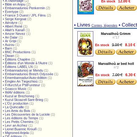
•
À l'Abordage
(2)
En stock
12.00 €
•
Bible en Anjou
(2)
•
Embannadurioù Penkermin
(2)
•
Evertype
(2)
•
France 3 Ouest / JPL Films
(2)
•
Serge Kergoat
(2)
•
Aérolyre
(1)
• Livres
• Collec
Contes, légendes
•
Albert René
(1)
•
Allah's Kanañ
(1)
•
Amzer Nevez
(1)
Marvailhoù Grimm
•
An Dalar
(1)
n°17
•
Ar Gripi
(1)
•
Auzou
(1)
9.00 €
En stock
8.10 €
•
Barn
(1)
•
BNC Productions
(1)
•
Diwan
(1)
•
Éditions Chapitre
(1)
•
Éditions d'un Monde à l'Autre
(1)
Marvailhoù ar bed holl
•
Éditions LABEL LN
(1)
n°2
•
Embannadurioù ar Mendu
(1)
•
Embannadurioù Breizh Odyssée
(1)
7.00 €
En stock
6.30 €
•
Emembannadur/Auto-édition
(1)
•
Emglev An Tiegezhioù
(1)
•
Frifurch/Le P'titFureteur
(1)
•
Goasco Music
(1)
•
IMAV éditions
(1)
•
Kuzul ar Brezhoneg
(1)
•
Kuzul Skoazell Sant-Brieg
(1)
•
L'Oz production
(1)
•
La Quincaille
(1)
•
Les Amis du Bois
(1)
•
Les Découvertes de la Luciole
(1)
•
Les éditions du Temps
(1)
•
Les Petits Chemins
(1)
•
Levr an Arzhez
(1)
•
Lionel Buannic Krouiñ
(1)
•
Mignoned Anjela
(1)
•
OE éditions
(1)