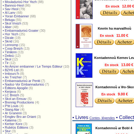
•
Mouladurioù Hor Yezh
(88)
•
Bannoù-Heol
(86)
En stock
12.00 
•
Sav-Heol
(79)
•
Al Lanv
(68)
•
Yoran Embanner
(68)
•
Beluga
(55)
•
Skol Vreizh
(53)
•
Aber
(48)
Kevrin ha marvailhoù
•
Embannadurioù Goater
(30)
•
Hor Yezh
(25)
En stock
11.00 €
•
Dizale
(19)
•
Skrid
(16)
•
Lennomp
(15)
•
Coop Breizh
(13)
•
Timilenn
(13)
•
Delioù
(12)
Kontadennoù Kernev Lev
•
Skol
(12)
•
Tir
(12)
En stock
13.00 
•
An Amzer embanner / Le Temps Editeur
(10)
•
BZH5 Ltd
(8)
•
Imbourc'h
(8)
•
An Treizher
(7)
•
Embannadurioù ar Peniti
(7)
•
Nadoz-Vor Embannadurioù
(7)
Kontadennoù a Vro-Sko
•
Éditions Apogée
(6)
•
Kerjava
(6)
En stock
9.00 €
•
LC Breizh
(5)
•
Skol an Emsav
(5)
•
Brennig Productions
(4)
•
P'tit Louis
(4)
•
Stang Alar
(4)
•
Ar Granenn
(3)
•
Emglev Bro an Oriant
(3)
• Livres
• Collec
Contes, légendes
•
Kalanna
(3)
•
Kerber Kore
(3)
•
Rubéüs Editions
(3)
Kontadennoù ar Bobl 4
•
Stur
(3)