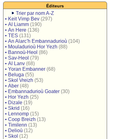
Éditeurs
Trier par nom A-Z
•
Keit Vimp Bev
(297)
•
Al Liamm
(190)
•
An Here
(136)
•
TES
(131)
•
An Alarc'h Embannadurioù
(104)
•
Mouladurioù Hor Yezh
(88)
•
Bannoù-Heol
(86)
•
Sav-Heol
(79)
•
Al Lanv
(68)
•
Yoran Embanner
(68)
•
Beluga
(55)
•
Skol Vreizh
(53)
•
Aber
(48)
•
Embannadurioù Goater
(30)
•
Hor Yezh
(25)
•
Dizale
(19)
•
Skrid
(16)
•
Lennomp
(15)
•
Coop Breizh
(13)
•
Timilenn
(13)
•
Delioù
(12)
•
Skol
(12)