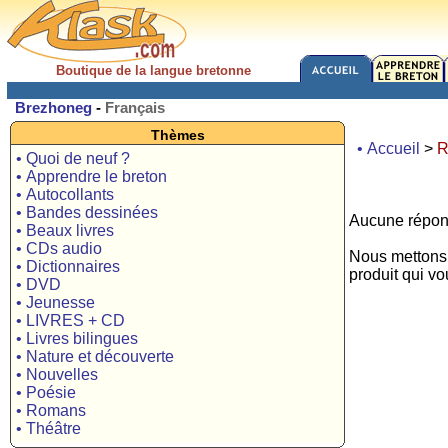
Boutique de la langue bretonne
Brezhoneg
-
Français
Thèmes
• Accueil
>
R
• Quoi de neuf ?
• Apprendre le breton
• Autocollants
• Bandes dessinées
Aucune répons
• Beaux livres
• CDs audio
Nous mettons 
• Dictionnaires
produit qui vo
• DVD
• Jeunesse
• LIVRES + CD
• Livres bilingues
• Nature et découverte
• Nouvelles
• Poésie
• Romans
• Théâtre