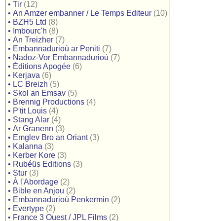
•
Tir
(12)
•
An Amzer embanner / Le Temps Editeur
(10)
•
BZH5 Ltd
(8)
•
Imbourc'h
(8)
•
An Treizher
(7)
•
Embannadurioù ar Peniti
(7)
•
Nadoz-Vor Embannadurioù
(7)
•
Éditions Apogée
(6)
•
Kerjava
(6)
•
LC Breizh
(5)
•
Skol an Emsav
(5)
•
Brennig Productions
(4)
•
P'tit Louis
(4)
•
Stang Alar
(4)
•
Ar Granenn
(3)
•
Emglev Bro an Oriant
(3)
•
Kalanna
(3)
•
Kerber Kore
(3)
•
Rubéüs Editions
(3)
•
Stur
(3)
•
À l'Abordage
(2)
•
Bible en Anjou
(2)
•
Embannadurioù Penkermin
(2)
•
Evertype
(2)
•
France 3 Ouest / JPL Films
(2)