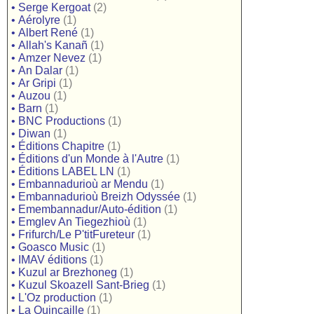
•
Serge Kergoat
(2)
•
Aérolyre
(1)
•
Albert René
(1)
•
Allah's Kanañ
(1)
•
Amzer Nevez
(1)
•
An Dalar
(1)
•
Ar Gripi
(1)
•
Auzou
(1)
•
Barn
(1)
•
BNC Productions
(1)
•
Diwan
(1)
•
Éditions Chapitre
(1)
•
Éditions d'un Monde à l'Autre
(1)
•
Éditions LABEL LN
(1)
•
Embannadurioù ar Mendu
(1)
•
Embannadurioù Breizh Odyssée
(1)
•
Emembannadur/Auto-édition
(1)
•
Emglev An Tiegezhioù
(1)
•
Frifurch/Le P'titFureteur
(1)
•
Goasco Music
(1)
•
IMAV éditions
(1)
•
Kuzul ar Brezhoneg
(1)
•
Kuzul Skoazell Sant-Brieg
(1)
•
L'Oz production
(1)
•
La Quincaille
(1)