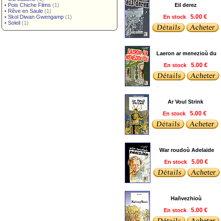
•
Pois Chiche Films
(1)
Eil derez
•
Rêve en Saule
(1)
•
Skol Diwan Gwengamp
(1)
En stock
5.00 €
•
Soleil
(1)
Laeron ar menezioù du
En stock
5.00 €
Ar Voul Strink
En stock
5.00 €
War roudoù Adelaïde
En stock
5.00 €
Hañvezhioù
En stock
5.00 €