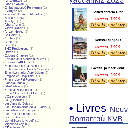
yaouankiz 2023
•
À l'Abordage
(2)
•
Bible en Anjou
(2)
•
Embannadurioù Penkermin
(2)
•
Evertype
(2)
Sekred ar menez-tan
•
France 3 Ouest / JPL Films
(2)
•
Serge Kergoat
(2)
En stock
7.00 €
•
Aérolyre
(1)
•
Albert René
(1)
•
Allah's Kanañ
(1)
•
Amzer Nevez
(1)
•
An Dalar
(1)
•
Ar Gripi
(1)
Konstantinopolis
•
Auzou
(1)
•
Barn
(1)
En stock
7.00 €
•
BNC Productions
(1)
•
Diwan
(1)
•
Éditions Chapitre
(1)
•
Éditions d'un Monde à l'Autre
(1)
•
Éditions LABEL LN
(1)
•
Embannadurioù ar Mendu
(1)
Gwenn, pemzek vloaz
•
Embannadurioù Breizh Odyssée
(1)
•
Emembannadur/Auto-édition
(1)
En stock
8.00 €
•
Emglev An Tiegezhioù
(1)
•
Frifurch/Le P'titFureteur
(1)
•
Goasco Music
(1)
•
IMAV éditions
(1)
•
Kuzul ar Brezhoneg
(1)
•
Kuzul Skoazell Sant-Brieg
(1)
•
L'Oz production
(1)
•
La Quincaille
(1)
•
Les Amis du Bois
(1)
• Livres
•
Les Découvertes de la Luciole
(1)
Nouv
•
Les éditions du Temps
(1)
•
Les Petits Chemins
(1)
Romantoù KVB
•
Levr an Arzhez
(1)
•
Lionel Buannic Krouiñ
(1)
•
Mignoned Anjela
(1)
•
OE éditions
(1)