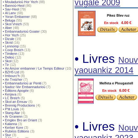
vugale 2009
•
Mouladurioù Hor Yezh
(88)
•
Bannoù-Heol
(86)
•
Sav-Heol
(79)
•
Al Lanv
(68)
Pikez Blev ruz
•
Yoran Embanner
(68)
•
Beluga
(55)
En stock
4.00 €
•
Skol Vreizh
(53)
•
Aber
(48)
•
Embannadurioù Goater
(30)
•
Hor Yezh
(25)
•
Dizale
(19)
•
Skrid
(16)
•
Lennomp
(15)
•
Coop Breizh
(13)
•
Timilenn
(13)
• Livres
•
Delioù
(12)
Nouv
•
Skol
(12)
•
Tir
(12)
yaouankiz 2014
•
An Amzer embanner / Le Temps Editeur
(10)
•
BZH5 Ltd
(8)
•
Imbourc'h
(8)
•
An Treizher
(7)
•
Embannadurioù ar Peniti
(7)
Melfeta e Plougastell
•
Nadoz-Vor Embannadurioù
(7)
•
Éditions Apogée
(6)
En stock
6.00 €
•
Kerjava
(6)
•
LC Breizh
(5)
•
Skol an Emsav
(5)
•
Brennig Productions
(4)
•
P'tit Louis
(4)
•
Stang Alar
(4)
•
Ar Granenn
(3)
•
Emglev Bro an Oriant
(3)
• Livres
•
Kalanna
(3)
Nouv
•
Kerber Kore
(3)
•
Rubéüs Editions
(3)
•
Stur
(3)