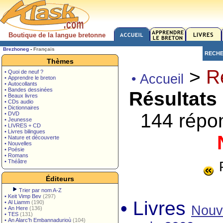
Boutique de la langue bretonne
Brezhoneg
-
Français
RECH
Thèmes
>
R
• Quoi de neuf ?
• Accueil
• Apprendre le breton
• Autocollants
• Bandes dessinées
Résultats
• Beaux livres
• CDs audio
• Dictionnaires
144 répo
• DVD
• Jeunesse
• LIVRES + CD
• Livres bilingues
• Nature et découverte
• Nouvelles
• Poésie
• Romans
• Théâtre
Éditeurs
Trier par nom A-Z
•
Keit Vimp Bev
(297)
• Livres
•
Al Liamm
(190)
Nouv
•
An Here
(136)
•
TES
(131)
•
An Alarc'h Embannadurioù
(104)