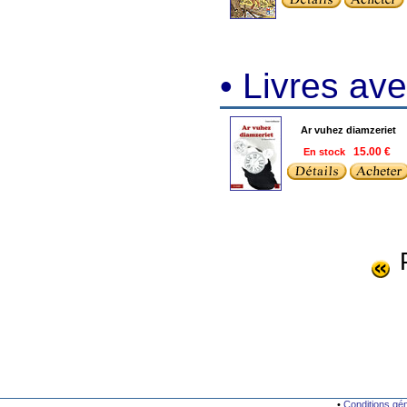
• Livres a
Ar vuhez diamzeriet
En stock
15.00 €
•
Conditions gé