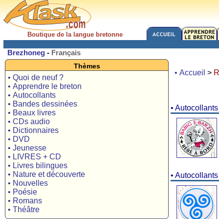
Boutique de la langue bretonne
Brezhoneg
-
Français
Thèmes
• Accueil
>
R
• Quoi de neuf ?
• Apprendre le breton
• Autocollants
• Bandes dessinées
• Autocollant
• Beaux livres
• CDs audio
• Dictionnaires
• DVD
• Jeunesse
• LIVRES + CD
• Livres bilingues
• Nature et découverte
• Autocollant
• Nouvelles
• Poésie
• Romans
• Théâtre