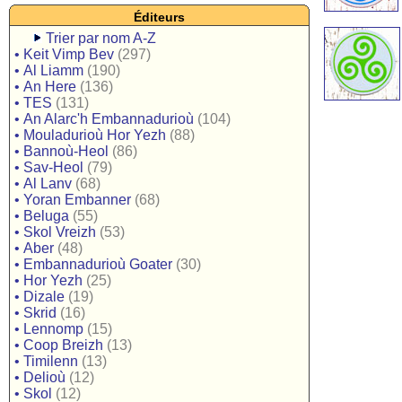
Éditeurs
Trier par nom A-Z
•
Keit Vimp Bev
(297)
•
Al Liamm
(190)
•
An Here
(136)
•
TES
(131)
•
An Alarc'h Embannadurioù
(104)
•
Mouladurioù Hor Yezh
(88)
•
Bannoù-Heol
(86)
•
Sav-Heol
(79)
•
Al Lanv
(68)
•
Yoran Embanner
(68)
•
Beluga
(55)
•
Skol Vreizh
(53)
•
Aber
(48)
•
Embannadurioù Goater
(30)
•
Hor Yezh
(25)
•
Dizale
(19)
•
Skrid
(16)
•
Lennomp
(15)
•
Coop Breizh
(13)
•
Timilenn
(13)
•
Delioù
(12)
•
Skol
(12)