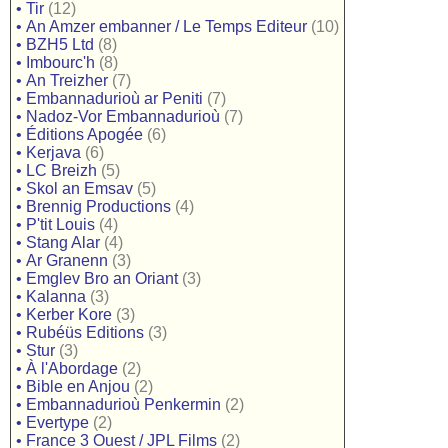
•
Tir
(12)
•
An Amzer embanner / Le Temps Editeur
(10)
•
BZH5 Ltd
(8)
•
Imbourc'h
(8)
•
An Treizher
(7)
•
Embannadurioù ar Peniti
(7)
•
Nadoz-Vor Embannadurioù
(7)
•
Éditions Apogée
(6)
•
Kerjava
(6)
•
LC Breizh
(5)
•
Skol an Emsav
(5)
•
Brennig Productions
(4)
•
P'tit Louis
(4)
•
Stang Alar
(4)
•
Ar Granenn
(3)
•
Emglev Bro an Oriant
(3)
•
Kalanna
(3)
•
Kerber Kore
(3)
•
Rubéüs Editions
(3)
•
Stur
(3)
•
À l'Abordage
(2)
•
Bible en Anjou
(2)
•
Embannadurioù Penkermin
(2)
•
Evertype
(2)
•
France 3 Ouest / JPL Films
(2)