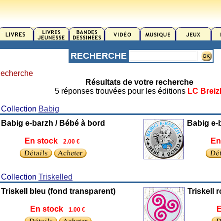
RECHERCHE
echerche
Résultats de votre recherche
5 réponses trouvées pour les éditions
LC Breiz
s Collection
Babig
Babig e-barzh / Bébé à bord
Babig e-
En stock
En
2.00 €
s Collection
Triskelled
Triskell bleu (fond transparent)
Triskell 
En stock
E
1.00 €