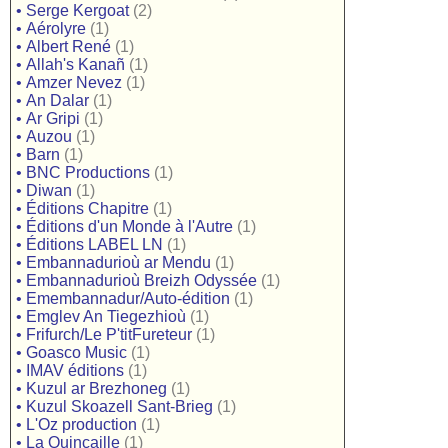
•
Serge Kergoat
(2)
•
Aérolyre
(1)
•
Albert René
(1)
•
Allah's Kanañ
(1)
•
Amzer Nevez
(1)
•
An Dalar
(1)
•
Ar Gripi
(1)
•
Auzou
(1)
•
Barn
(1)
•
BNC Productions
(1)
•
Diwan
(1)
•
Éditions Chapitre
(1)
•
Éditions d'un Monde à l'Autre
(1)
•
Éditions LABEL LN
(1)
•
Embannadurioù ar Mendu
(1)
•
Embannadurioù Breizh Odyssée
(1)
•
Emembannadur/Auto-édition
(1)
•
Emglev An Tiegezhioù
(1)
•
Frifurch/Le P'titFureteur
(1)
•
Goasco Music
(1)
•
IMAV éditions
(1)
•
Kuzul ar Brezhoneg
(1)
•
Kuzul Skoazell Sant-Brieg
(1)
•
L'Oz production
(1)
•
La Quincaille
(1)