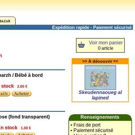
Expédition rapide - Paiement sécurisé
Voir mon panier
0 article
h
>> À découvrir <<
barzh / Bébé à bord
 stock
2.00 €
Skeudennaoueg al
lapined
rose (fond transparent)
Renseignements
• Frais de port
n stock
1.00 €
• Paiement sécurisé