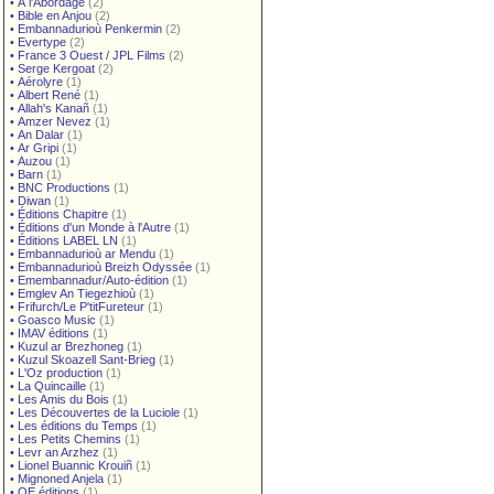
•
À l'Abordage
(2)
•
Bible en Anjou
(2)
•
Embannadurioù Penkermin
(2)
•
Evertype
(2)
•
France 3 Ouest / JPL Films
(2)
•
Serge Kergoat
(2)
•
Aérolyre
(1)
•
Albert René
(1)
•
Allah's Kanañ
(1)
•
Amzer Nevez
(1)
•
An Dalar
(1)
•
Ar Gripi
(1)
•
Auzou
(1)
•
Barn
(1)
•
BNC Productions
(1)
•
Diwan
(1)
•
Éditions Chapitre
(1)
•
Éditions d'un Monde à l'Autre
(1)
•
Éditions LABEL LN
(1)
•
Embannadurioù ar Mendu
(1)
•
Embannadurioù Breizh Odyssée
(1)
•
Emembannadur/Auto-édition
(1)
•
Emglev An Tiegezhioù
(1)
•
Frifurch/Le P'titFureteur
(1)
•
Goasco Music
(1)
•
IMAV éditions
(1)
•
Kuzul ar Brezhoneg
(1)
•
Kuzul Skoazell Sant-Brieg
(1)
•
L'Oz production
(1)
•
La Quincaille
(1)
•
Les Amis du Bois
(1)
•
Les Découvertes de la Luciole
(1)
•
Les éditions du Temps
(1)
•
Les Petits Chemins
(1)
•
Levr an Arzhez
(1)
•
Lionel Buannic Krouiñ
(1)
•
Mignoned Anjela
(1)
•
OE éditions
(1)