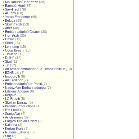
•
Mouladurioù Hor Yezh
(88)
•
Bannoù-Heol
(86)
•
Sav-Heol
(79)
•
Al Lanv
(68)
•
Yoran Embanner
(68)
•
Beluga
(55)
•
Skol Vreizh
(53)
•
Aber
(48)
•
Embannadurioù Goater
(30)
•
Hor Yezh
(25)
•
Dizale
(19)
•
Skrid
(16)
•
Lennomp
(15)
•
Coop Breizh
(13)
•
Timilenn
(13)
•
Delioù
(12)
•
Skol
(12)
•
Tir
(12)
•
An Amzer embanner / Le Temps Editeur
(10)
•
BZH5 Ltd
(8)
•
Imbourc'h
(8)
•
An Treizher
(7)
•
Embannadurioù ar Peniti
(7)
•
Nadoz-Vor Embannadurioù
(7)
•
Éditions Apogée
(6)
•
Kerjava
(6)
•
LC Breizh
(5)
•
Skol an Emsav
(5)
•
Brennig Productions
(4)
•
P'tit Louis
(4)
•
Stang Alar
(4)
•
Ar Granenn
(3)
•
Emglev Bro an Oriant
(3)
•
Kalanna
(3)
•
Kerber Kore
(3)
•
Rubéüs Editions
(3)
•
Stur
(3)