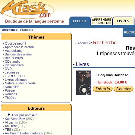
Boutique de la langue bretonne
Brezhoneg
-
Français
RECH
Thèmes
>
Recherche
• Accueil
• Quoi de neuf ?
• Apprendre le breton
Rés
• Autocollants
1 réponses trouvé
• Bandes dessinées
• Beaux livres
• CDs audio
• Livres
• Dictionnaires
• DVD
• Jeunesse
Beaj vras Hortense
• LIVRES + CD
• Livres bilingues
En stock
14.00 €
• Nature et découverte
• Nouvelles
• Poésie
• Romans
• Théâtre
Éditeurs
Trier par nom A-Z
•
Keit Vimp Bev
(297)
•
Al Liamm
(190)
•
An Here
(136)
•
TES
(131)
•
An Alarc'h Embannadurioù
(104)