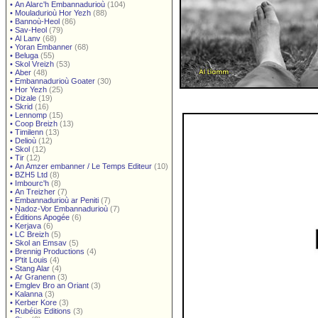
•
An Alarc'h Embannadurioù
(104)
•
Mouladurioù Hor Yezh
(88)
•
Bannoù-Heol
(86)
•
Sav-Heol
(79)
•
Al Lanv
(68)
•
Yoran Embanner
(68)
•
Beluga
(55)
•
Skol Vreizh
(53)
•
Aber
(48)
•
Embannadurioù Goater
(30)
•
Hor Yezh
(25)
•
Dizale
(19)
•
Skrid
(16)
•
Lennomp
(15)
•
Coop Breizh
(13)
•
Timilenn
(13)
•
Delioù
(12)
•
Skol
(12)
•
Tir
(12)
•
An Amzer embanner / Le Temps Editeur
(10)
•
BZH5 Ltd
(8)
•
Imbourc'h
(8)
•
An Treizher
(7)
•
Embannadurioù ar Peniti
(7)
•
Nadoz-Vor Embannadurioù
(7)
•
Éditions Apogée
(6)
•
Kerjava
(6)
•
LC Breizh
(5)
•
Skol an Emsav
(5)
•
Brennig Productions
(4)
•
P'tit Louis
(4)
•
Stang Alar
(4)
•
Ar Granenn
(3)
•
Emglev Bro an Oriant
(3)
•
Kalanna
(3)
•
Kerber Kore
(3)
•
Rubéüs Editions
(3)