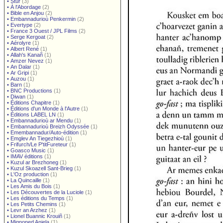
•
Stur
(3)
•
À l'Abordage
(2)
•
Bible en Anjou
(2)
•
Embannadurioù Penkermin
(2)
•
Evertype
(2)
•
France 3 Ouest / JPL Films
(2)
•
Serge Kergoat
(2)
•
Aérolyre
(1)
•
Albert René
(1)
•
Allah's Kanañ
(1)
•
Amzer Nevez
(1)
•
An Dalar
(1)
•
Ar Gripi
(1)
•
Auzou
(1)
•
Barn
(1)
•
BNC Productions
(1)
•
Diwan
(1)
•
Éditions Chapitre
(1)
•
Éditions d'un Monde à l'Autre
(1)
•
Éditions LABEL LN
(1)
•
Embannadurioù ar Mendu
(1)
•
Embannadurioù Breizh Odyssée
(1)
•
Emembannadur/Auto-édition
(1)
•
Emglev An Tiegezhioù
(1)
•
Frifurch/Le P'titFureteur
(1)
•
Goasco Music
(1)
•
IMAV éditions
(1)
•
Kuzul ar Brezhoneg
(1)
•
Kuzul Skoazell Sant-Brieg
(1)
•
L'Oz production
(1)
•
La Quincaille
(1)
•
Les Amis du Bois
(1)
•
Les Découvertes de la Luciole
(1)
•
Les éditions du Temps
(1)
•
Les Petits Chemins
(1)
•
Levr an Arzhez
(1)
•
Lionel Buannic Krouiñ
(1)
•
Mignoned Anjela
(1)