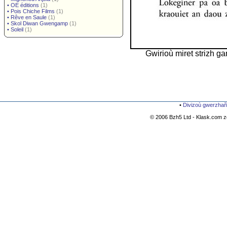
•
OE éditions
(1)
•
Pois Chiche Films
(1)
•
Rêve en Saule
(1)
•
Skol Diwan Gwengamp
(1)
•
Soleil
(1)
Gwirioù miret strizh g
•
Divizoù gwerzhañ
© 2006 Bzh5 Ltd - Klask.com zo