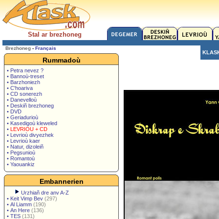
Stal ar brezhoneg
Brezhoneg
-
Français
KLAS
Rummadoù
• Petra nevez ?
• Bannoù-treset
• Barzhoniezh
• C'hoariva
• CD sonerezh
• Danevelloù
• Deskiñ brezhoneg
• DVD
• Geriadurioù
• Kasedigoù kleweled
•
LEVRIOU + CD
• Levrioù divyezhek
• Levrioù kaer
• Natur, dizoleiñ
• Pegsunioù
• Romantoù
• Yaouankiz
Embannerien
Urzhiañ dre anv A-Z
•
Keit Vimp Bev
(297)
•
Al Liamm
(190)
•
An Here
(136)
•
TES
(131)